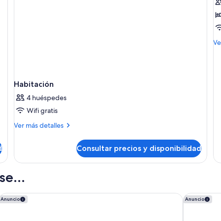
f
d
D
S
M
Ve
de
de
D
S
Habitación
4 huéspedes
Wifi gratis
Más
Ver más detalles
detalles
de
d
Consultar precios y disponibilidad
Habitación
e...
Novotel Valencia Lavant
AZZ Valenc
Anuncio
Anuncio