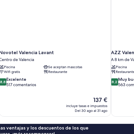
Novotel Valencia Lavant
AZZ Valen
Centro de Valencia
A 8 km de Va
Piscina
Se aceptan mascotas
Piscina
Wifi gratis
Restaurante
Restaurant
8.8
8.2
Excelente
Muy bu
8,8
8,2
sobre
sobre
517 comentarios
563 com
10,
10,
Excelente,
Muy
El
137 €
517 comentarios
bueno,
precio
563 comenta
incluye tasas e impuestos
actual
Del 30 ago al 31 ago
es
de
137 €
 las ventajas y los descuentos de los que
turas, ¡más recompensas!