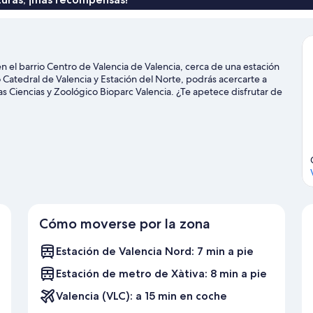
 el barrio Centro de Valencia de Valencia, cerca de una estación
atedral de Valencia y Estación del Norte, podrás acercarte a
 las Ciencias y Zoológico Bioparc Valencia. ¿Te apetece disfrutar de
dio de Mestalla. Si quieres opciones para una noche diferente,
je de Valencia
Cómo moverse por la zona
Estación de Valencia Nord: 7 min a pie
Estación de metro de Xàtiva: 8 min a pie
Valencia (VLC): a 15 min en coche