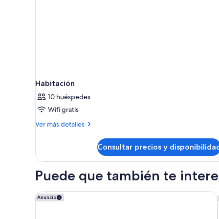
Habitación
10 huéspedes
Wifi gratis
Más
Ver más detalles
detalles
de
Consultar precios y disponibilida
Habitación
Puede que también te interes
NH Valencia Center
Anuncio