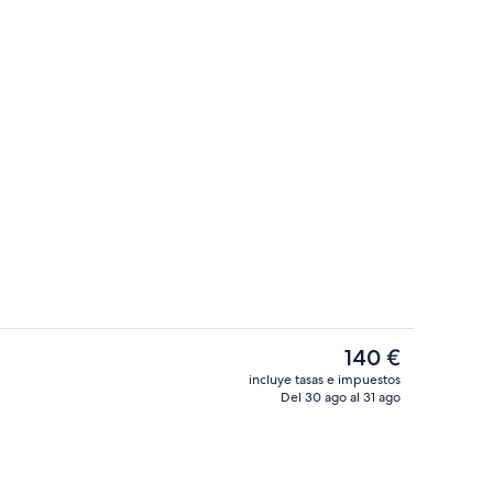
a azotea
Minibar, caja fuerte, escritorio y sist
El
140 €
precio
incluye tasas e impuestos
actual
Del 30 ago al 31 ago
Recepción
es
de
140 €