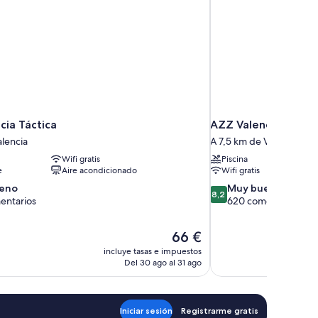
cia Táctica
AZZ Valencia Congr
lencia
A 7,5 km de Valencia
Wifi gratis
Piscina
e
Aire acondicionado
Wifi gratis
8.2
eno
Muy bueno
8,2
sobre
entarios
620 comentarios
10,
Muy
El
66 €
bueno,
precio
rios
620 comentarios
incluye tasas e impuestos
actual
Del 30 ago al 31 ago
es
de
66 €
Iniciar sesión
Registrarme gratis