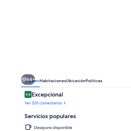
–
City
Centre,
Valencia
64+
Resumen
Habitaciones
Ubicación
Políticas
Comentarios
Excepcional
9,6
9,6 de 10
Ver 326 comentarios
Servicios populares
Desayuno disponible