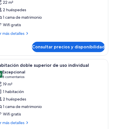
22 m²
tico,
2 huéspedes
erraza
1 cama de matrimonio
Wifi gratis
ás
r más detalles
talles
Consultar precios y disponibilidad
ico,
rraza
cas, una manta color beige y una cortina verde entreabierta.
brir
Una cama bien hecha con sábanas blancas, una
32
bitación doble superior de uso individual
odas
Excepcional
s
6
9,6 de 10
(8 comentarios)
8 comentarios
otos
19 m²
e
1 habitación
abitación
2 huéspedes
oble
1 cama de matrimonio
uperior
Wifi gratis
e
so
ás
r más detalles
ndividual
talles