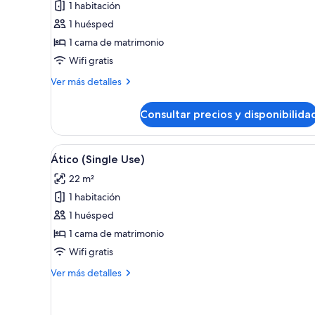
1 habitación
Habitación
1 huésped
individual
1 cama de matrimonio
Wifi gratis
Más
Ver más detalles
detalles
de
Consultar precios y disponibilida
Habitación
individual
Abrir
Un salón moderno con sofá, sil
26
Ático (Single Use)
todas
22 m²
las
1 habitación
fotos
de
1 huésped
Ático
1 cama de matrimonio
(Single
Wifi gratis
Use)
Más
Ver más detalles
detalles
de
Ático