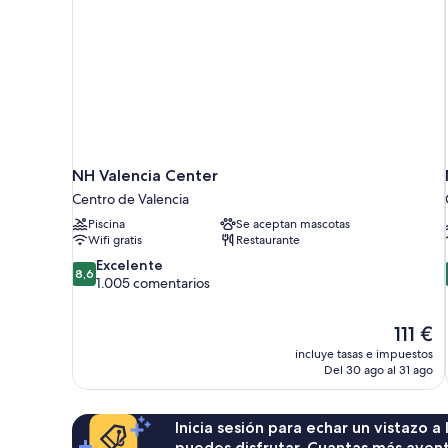
NH Valencia Center
Centro de Valencia
Piscina
Se aceptan mascotas
Wifi gratis
Restaurante
8.6
Excelente
8,6
sobre
1.005 comentarios
10,
Excelente,
El
111 €
1.005 comentarios
precio
incluye tasas e impuestos
actual
Del 30 ago al 31 ago
es
de
111 €
Inicia sesión para echar un vistazo a
puedes disfrutar. Cuantas más aven