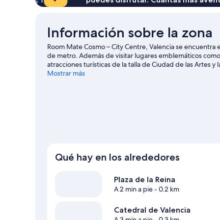
Información sobre la zona
Room Mate Cosmo – City Centre, Valencia se encuentra en
de metro. Además de visitar lugares emblemáticos como C
atracciones turísticas de la talla de Ciudad de las Artes y
un evento especial? Puedes buscar el calendario de Esta
Mostrar más
Roig Arena es un buen punto de partida.
Ver guía de via
Qué hay en los alrededores
Plaza de la Reina
A 2 min a pie
- 0.2 km
Catedral de Valencia
A 3 min a pie
- 0.3 km