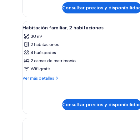
(Single
Consultar precios y disponibilida
Use)
Abrir
Habitación de hotel con una c
24
Habitación familiar, 2 habitaciones
todas
30 m²
las
2 habitaciones
fotos
de
4 huéspedes
Habitación
2 camas de matrimonio
familiar,
Wifi gratis
2
Más
Ver más detalles
habitaciones
detalles
de
Habitación
familiar,
Consultar precios y disponibilida
2
habitaciones