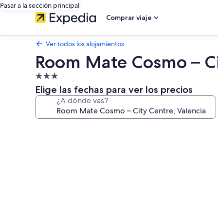
Pasar a la sección principal
Comprar viaje
Ver todos los alojamientos
Room Mate Cosmo – Cit
Alojamiento
de
Elige las fechas para ver los precios
3.0 estrellas
¿A dónde vas?
Galería
de
imágenes
de
Room
Mate
Cosmo