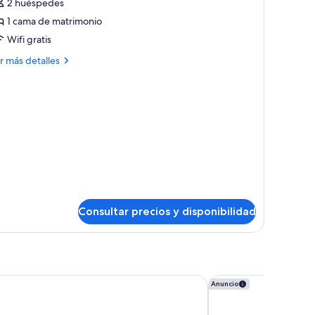
2 huéspedes
otos
e
1 cama de matrimonio
OUBLE
Wifi gratis
TANDARD
ás
r más detalles
talles
OUBLE
TANDARD
Consultar precios y disponibilidad
ia Táctica
AZZ Valencia Congre
Anuncio