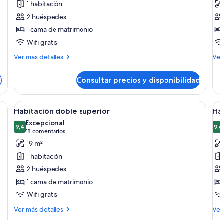
1 habitación
Habitación
Á
2 huéspedes
doble
t
1 cama de matrimonio
Wifi gratis
Más
M
Ver más detalles
Ve
detalles
de
de
de
d
Consultar precios y disponibilidad
Habitación
Át
doble
te
lones, una mesa de centro y una planta en maceta.
Abrir
Una cama bien hecha con sábanas blan
A
32
Habitación doble superior
Ha
todas
t
Excepcional
las
9,4
la
9,
9,4 de 10
(18 comentarios)
18 comentarios
fotos
f
19 m²
de
d
1 habitación
Habitación
H
2 huéspedes
doble
d
1 cama de matrimonio
superior
s
Wifi gratis
d
u
Más
M
Ver más detalles
Ve
detalles
i
de