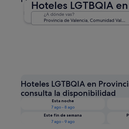
Hoteles LGTBQIA en 
Valencia
¿A dónde vas?
Valencia
Hoteles LGTBQIA en Provinci
consulta la disponibilidad
Esta noche
7 ago - 8 ago
Este fin de semana
P
7 ago - 9 ago