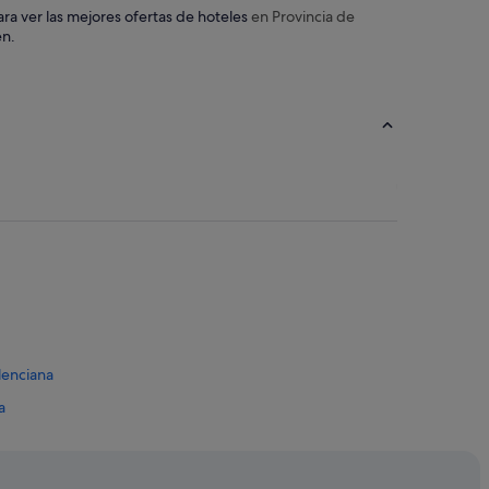
ara ver las mejores ofertas de hoteles
en Provincia de
en.
lenciana
a
a
munidad Valenciana