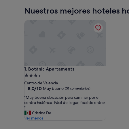
Nuestros mejores hoteles ho
Botànic Apartaments
Botànic Apartaments
1. Botànic Apartaments
Alojamiento
de
Centro de Valencia
3.5 estrellas
8.0
8,0/10
Muy bueno
(51 comentarios)
sobre
"
"Muy buena ubicación para caminar por el
10,
M
centro histórico. Fácil de llegar, fácil de entrar.
Muy
u
"
bueno,
y
Cristina De
(51 comentarios)
b
Ver menos
u
e