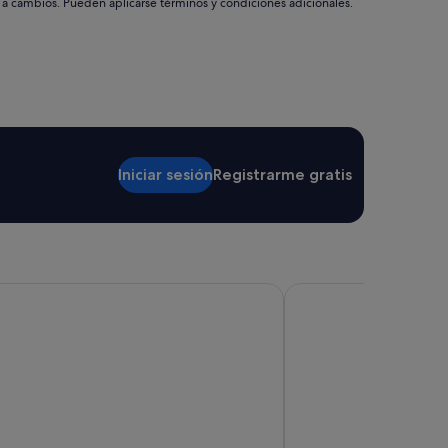
s a cambios. Pueden aplicarse términos y condiciones adicionales.
Iniciar sesión
Registrarme gratis
otel Valencia
Novotel Valencia Lavan