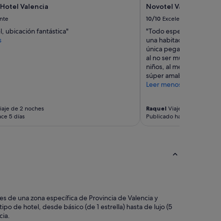
Hotel Valencia
Novotel Valencia Lava
nte
10/10
Excelente
, ubicación fantástica"
"Todo espectacular, incl
s
una habitación mejor y si
única pega es que en la 
al no ser muy grande se 
niños, al menos cuando e
súper amable de las rec
Leer menos
iaje de 2 noches
Raquel
Viaje de 1 noche
ce 5 días
Publicado hace 7 días
eles de una zona específica de Provincia de Valencia y
po de hotel, desde básico (de 1 estrella) hasta de lujo (5
cia.