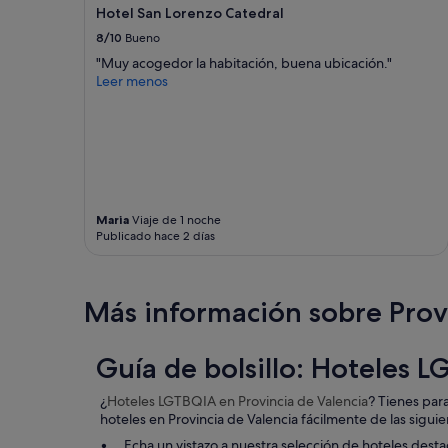
cambios.
Hotel San Lorenzo Catedral
e
Pueden
l
8/10
Bueno
aplicarse
c
términos
"Muy acogedor la habitación, buena ubicación."
e
y
Leer menos
n
condiciones
t
adicionales.
r
o
h
i
s
t
Maria
Viaje de 1 noche
ó
Publicado hace 2 días
r
i
c
Más información sobre Prov
o
.
F
á
Guía de bolsillo: Hoteles 
c
i
¿
Hoteles LGTBQIA
en Provincia de Valencia
? Tienes par
l
hoteles en Provincia de Valencia fácilmente de las sigui
d
Echa un vistazo a nuestra selección de hoteles desta