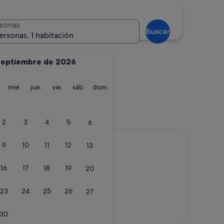
Oliva
sonas
Buscar
ersonas, 1 habitación
septiembre de 2026
martes
miércoles
jueves
viernes
sábado
domingo
mié.
jue.
vie.
sáb.
dom.
Oliva
2
3
4
5
6
9
10
11
12
13
16
17
18
19
20
23
24
25
26
27
Ver mapa
30