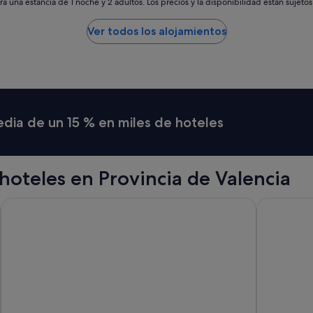
a una estancia de 1 noche y 2 adultos. Los precios y la disponibilidad están sujeto
Ver todos los alojamientos
media de un 15 % en miles de hoteles
oteles en Provincia de Valencia
easyHotel Valencia Ciutat Vella
Only YOU H