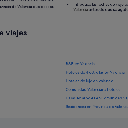
Introduce las fechas de viaje p
ovincia de Valencia que desees.
Valencia
antes de que se agot
 viajes
B&B en Valencia
Hoteles de 4 estrellas en Valencia
Hoteles de lujo en Valencia
Comunidad Valenciana hoteles
Casas en árboles en Comunidad Va
Residences en Provincia de Valenci
Hoteles con conserje en Ciutat Vell
Hoteles para ir de compras en Co