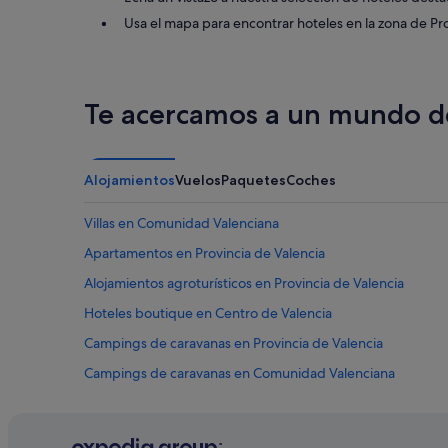
e
l
Usa el mapa para encontrar hoteles en la zona de Pr
l
e
g
a
Te acercamos a un mundo de
r
,
f
á
Alojamientos
Vuelos
Paquetes
Coches
c
i
l
Villas en Comunidad Valenciana
d
Apartamentos en Provincia de Valencia
e
e
Alojamientos agroturísticos en Provincia de Valencia
n
t
Hoteles boutique en Centro de Valencia
r
Campings de caravanas en Provincia de Valencia
a
r
Campings de caravanas en Comunidad Valenciana
.
"
Hoteles con piscina en Valencia
Ranchos en Provincia de Valencia