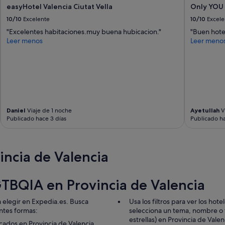
easyHotel Valencia Ciutat Vella
Only YOU 
10/10
Excelente
10/10
Excele
"Excelentes habitaciones.muy buena hubicacion."
"Buen hotel
Leer menos
Leer meno
Daniel
Viaje de 1 noche
Ayetullah
V
Publicado hace 3 días
Publicado ha
incia de Valencia
LGTBQIA en Provincia de Valencia
a elegir en Expedia.es. Busca
Usa los filtros para ver los hot
entes formas:
selecciona un tema, nombre o ti
estrellas) en Provincia de Valen
cados en Provincia de Valencia.