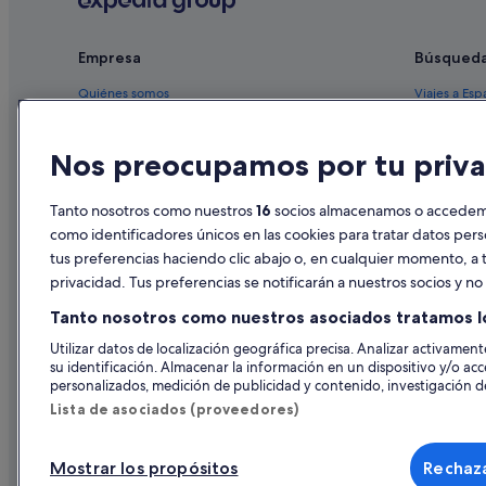
Hoteles baratos en Comunidad Valenciana
B&B Hotels en Valencia
Empresa
Búsqued
Chalets en Comunidad Valenciana
Quiénes somos
Viajes a Esp
Residences en Comunidad Valenciana
Empleo
Hoteles en 
Tiendas de safari en Comunidad Valenciana
Nos preocupamos por tu priva
Anuncia tu alojamiento
Alquileres 
Hoteles de aventura en Provincia de Valencia
Publicidad
Paquetes de
Tanto nosotros como nuestros
16
socios almacenamos o accedemos
Lodges en Comunidad Valenciana
Prensa
Vuelos bara
como identificadores únicos en las cookies para tratar datos per
San Francisco hoteles
tus preferencias haciendo clic abajo o, en cualquier momento, a t
Alquiler de
Hoteles románticos en Valencia
privacidad. Tus preferencias se notificarán a nuestros socios y n
Todos los a
Hoteles con spa en Valencia
Tanto nosotros como nuestros asociados tratamos l
Hoteles con gimnasio en Valencia
Utilizar datos de localización geográfica precisa. Analizar activamente
su identificación. Almacenar la información en un dispositivo y/o acc
Pensiones en Valencia
personalizados, medición de publicidad y contenido, investigación de
Residences en Valencia
Lista de asociados (proveedores)
Casas de campo en Provincia de Valencia
Mostrar los propósitos
Rechaza
Hoteles de aventura en Valencia
© 2026 Expedia, Inc., una empresa de Expedia Group. Todos los derec