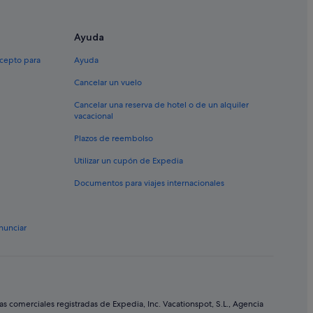
Valencia
Ayuda
d Valenciana
xcepto para
Ayuda
Cancelar un vuelo
Cancelar una reserva de hotel o de un alquiler
cia
vacacional
alencia
Plazos de reembolso
Utilizar un cupón de Expedia
Documentos para viajes internacionales
d Valenciana
 Valencia
nunciar
 Valenciana
enciana
oteca
comerciales registradas de Expedia, Inc. Vacationspot, S.L., Agencia