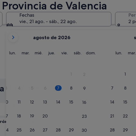
Provincia de Valencia
Gandía
Cullera
Fechas
Per
vie., 21 ago. - sáb., 22 ago.
2 p
Tus
agosto de 2026
meses
actuales
son
lunes
martes
miércoles
jueves
viernes
sábado
domingo
lunes
lun.
mar.
mié.
jue.
vie.
sáb.
dom.
lun.
mar.
August
de
2026
Gandía
Cullera
1
1
2
y
September
a de Valencia:
3
4
5
6
7
8
7
8
9
de
2026.
10
11
12
13
14
15
14
15
16
Mañana
8 ago - 9 ago
17
18
19
20
21
22
21
22
23
róximo fin de semana
14 ago - 16 ago
24
25
26
27
28
29
28
29
30