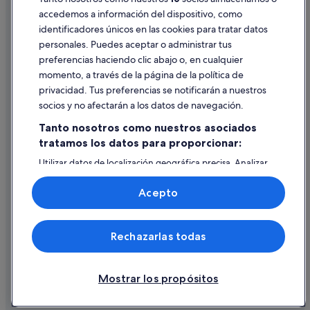
Casas de huéspedes en Parada de tranvía de Pío Baroja
accedemos a información del dispositivo, como
Hoteles con bar en Casco viejo de Bilbao
identificadores únicos en las cookies para tratar datos
Ayuda
Hilton Hotels en Bilbao
personales. Puedes aceptar o administrar tus
Ayuda
preferencias haciendo clic abajo o, en cualquier
Apartamentos en Estación de tranvía de Uribitarte
momento, a través de la página de la política de
Cancelar un vuelo
privacidad. Tus preferencias se notificarán a nuestros
Cancelar una reserva de hotel o de un alquiler vacacional
socios y no afectarán a los datos de navegación.
Plazos de reembolso
Tanto nosotros como nuestros asociados
tratamos los datos para proporcionar:
Utilizar un cupón de Expedia
Utilizar datos de localización geográfica precisa. Analizar
Documentos para viajes internacionales
activamente las características del dispositivo para su
identificación. Almacenar la información en un dispositivo
Acepto
y/o acceder a ella. Publicidad y contenido personalizados,
medición de publicidad y contenido, investigación de
audiencia y desarrollo de servicios.
© 2026 Expedia, Inc., una empresa de Expedia Group. Todos los
Rechazarlas todas
Lista de asociados (proveedores)
derechos reservados. Expedia y el logotipo de Expedia son marcas
comerciales o marcas comerciales registradas de Expedia, Inc.
Vacationspot, S.L., Agencia de Viajes, I-AV-0000631.3.
Mostrar los propósitos