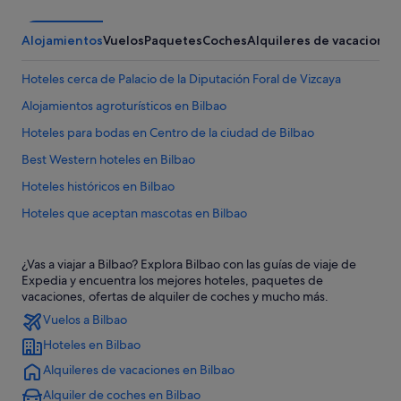
Alojamientos
Vuelos
Paquetes
Coches
Alquileres de vacaciones
Hoteles cerca de Palacio de la Diputación Foral de Vizcaya
Alojamientos agroturísticos en Bilbao
Hoteles para bodas en Centro de la ciudad de Bilbao
Best Western hoteles en Bilbao
Hoteles históricos en Bilbao
Hoteles que aceptan mascotas en Bilbao
Apartamentos en Bilbao
¿Vas a viajar a Bilbao? Explora Bilbao con las guías de viaje de
Casas rurales en Bilbao
Expedia y encuentra los mejores hoteles, paquetes de
Silken hoteles en Casco Viejo
vacaciones, ofertas de alquiler de coches y mucho más.
Vuelos a Bilbao
Hoteles boutique en Bilbao
Hoteles en Bilbao
Hoteles para bodas en Bilbao
Alquileres de vacaciones en Bilbao
Hoteles con bodega en Bilbao
Alquiler de coches en Bilbao