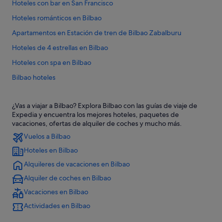
Hoteles con bar en San Francisco
Hoteles románticos en Bilbao
Apartamentos en Estación de tren de Bilbao Zabalburu
Hoteles de 4 estrellas en Bilbao
Hoteles con spa en Bilbao
Bilbao hoteles
Hoteles de 3 estrellas en Casco viejo de Bilbao
¿Vas a viajar a Bilbao? Explora Bilbao con las guías de viaje de
Relais & Chateaux hoteles en Bilbao
Expedia y encuentra los mejores hoteles, paquetes de
Hoteles con conserje en Bilbao
vacaciones, ofertas de alquiler de coches y mucho más.
Vuelos a Bilbao
Rusticae hoteles en Bilbao
Hoteles en Bilbao
Hoteles con piscina en Bilbao
Alquileres de vacaciones en Bilbao
Casas privadas de vacaciones en Bilbao
Alquiler de coches en Bilbao
B&B en Vizcaya
Vacaciones en Bilbao
Hoteles que aceptan mascotas en Bilbao
Actividades en Bilbao
B&B en Bilbao