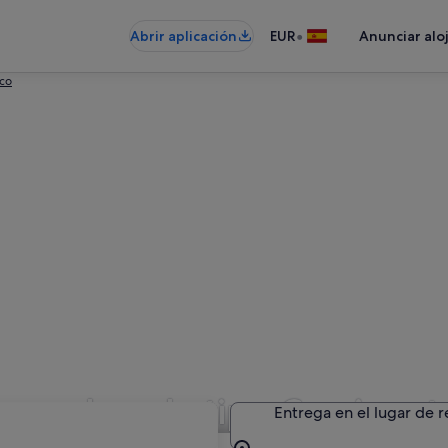
•
Abrir aplicación
EUR
Anunciar alo
sco
de coches de tipo Camionet
Entrega en el lugar de 