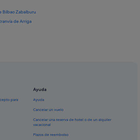
de Bilbao Zabalburu
ranvía de Arriga
les
Abando
Ayuda
xcepto para
Ayuda
jo de Bilbao
Cancelar un vuelo
Cancelar una reserva de hotel o de un alquiler
vacacional
Plazos de reembolso