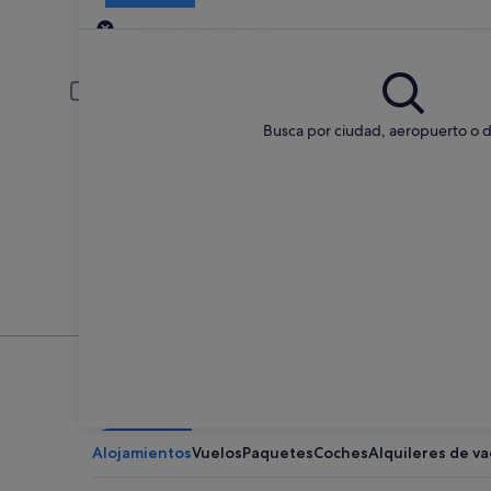
Recogida
Fecha de recogida
Fech
21 ago
22 a
Conductor menor de 30 años o mayor de 70
Es posible que los conductores jóvenes o los mayores deban pagar
Busca por ciudad, aeropuerto o d
Tengo un código de descuento
Buscar
No te preocupes si cambias de idea
Anulación sin penalización en una selección de
coches de alquiler
Te acercamos a un mundo de
Alojamientos
Vuelos
Paquetes
Coches
Alquileres de v