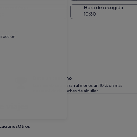
Entrega en el lugar de 
a de entrega
Hora de recogida
go
 un recargo.
irección
Date un capricho
Los miembros ahorran al menos un 10 % en más
de un millón de coches de alquiler
 viajes
acaciones
Otros