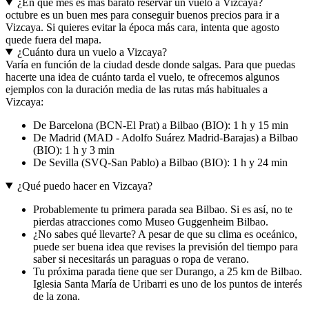
¿En qué mes es más barato reservar un vuelo a Vizcaya?
octubre es un buen mes para conseguir buenos precios para ir a
Vizcaya. Si quieres evitar la época más cara, intenta que agosto
quede fuera del mapa.
¿Cuánto dura un vuelo a Vizcaya?
Varía en función de la ciudad desde donde salgas. Para que puedas
hacerte una idea de cuánto tarda el vuelo, te ofrecemos algunos
ejemplos con la duración media de las rutas más habituales a
Vizcaya:
De Barcelona (BCN-El Prat) a Bilbao (BIO): 1 h y 15 min
De Madrid (MAD - Adolfo Suárez Madrid-Barajas) a Bilbao
(BIO): 1 h y 3 min
De Sevilla (SVQ-San Pablo) a Bilbao (BIO): 1 h y 24 min
¿Qué puedo hacer en Vizcaya?
Probablemente tu primera parada sea Bilbao. Si es así, no te
pierdas atracciones como Museo Guggenheim Bilbao.
¿No sabes qué llevarte? A pesar de que su clima es oceánico,
puede ser buena idea que revises la previsión del tiempo para
saber si necesitarás un paraguas o ropa de verano.
Tu próxima parada tiene que ser Durango, a 25 km de Bilbao.
Iglesia Santa María de Uribarri es uno de los puntos de interés
de la zona.