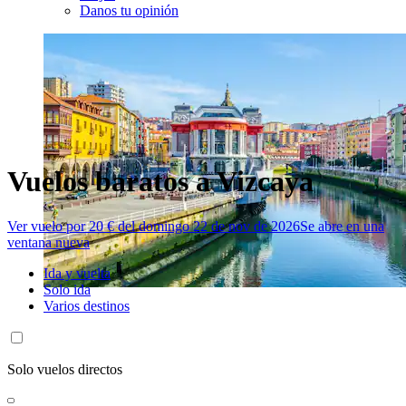
Danos tu opinión
Vuelos baratos a Vizcaya
Ver vuelo por 20 € del domingo 22 de nov de 2026
Se abre en una
ventana nueva
Ida y vuelta
Solo ida
Varios destinos
Solo vuelos directos