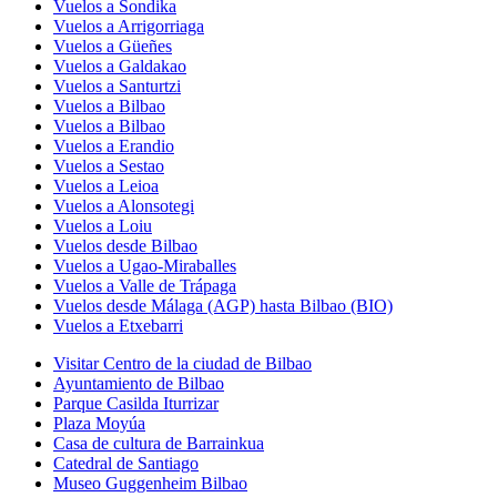
Vuelos a Sondika
Vuelos a Arrigorriaga
Vuelos a Güeñes
Vuelos a Galdakao
Vuelos a Santurtzi
Vuelos a Bilbao
Vuelos a Bilbao
Vuelos a Erandio
Vuelos a Sestao
Vuelos a Leioa
Vuelos a Alonsotegi
Vuelos a Loiu
Vuelos desde Bilbao
Vuelos a Ugao-Miraballes
Vuelos a Valle de Trápaga
Vuelos desde Málaga (AGP) hasta Bilbao (BIO)
Vuelos a Etxebarri
Visitar Centro de la ciudad de Bilbao
Ayuntamiento de Bilbao
Parque Casilda Iturrizar
Plaza Moyúa
Casa de cultura de Barrainkua
Catedral de Santiago
Museo Guggenheim Bilbao