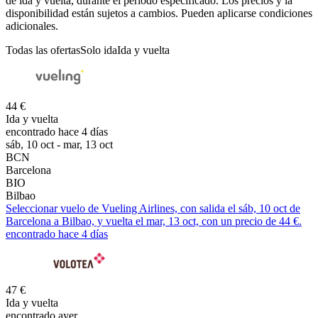
de ida y vuelta, durante el periodo especificado. Los precios y la
disponibilidad están sujetos a cambios. Pueden aplicarse condiciones
adicionales.
Todas las ofertas
Solo ida
Ida y vuelta
44 €
Ida y vuelta
encontrado hace 4 días
sáb, 10 oct - mar, 13 oct
BCN
Barcelona
BIO
Bilbao
Seleccionar vuelo de Vueling Airlines, con salida el sáb, 10 oct de
Barcelona a Bilbao, y vuelta el mar, 13 oct, con un precio de 44 €.
encontrado hace 4 días
47 €
Ida y vuelta
encontrado ayer