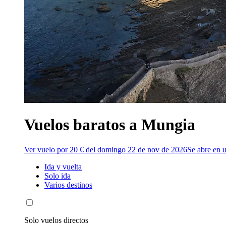
Vuelos baratos a Mungia
Ver vuelo por 20 € del domingo 22 de nov de 2026
Se abre en 
Ida y vuelta
Solo ida
Varios destinos
Solo vuelos directos