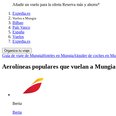
Añadir un vuelo para la oferta Reserva más y ahorra*
Expedia.es
Vuelos a Mungia
Bilbao
País Vasco
España
Vuelos
Expedia.es
Organiza tu viaje
Guía de viaje de Mungia
Hoteles en Mungia
Alquiler de coches en Mu
Aerolíneas populares que vuelan a Mungia
Iberia
Iberia