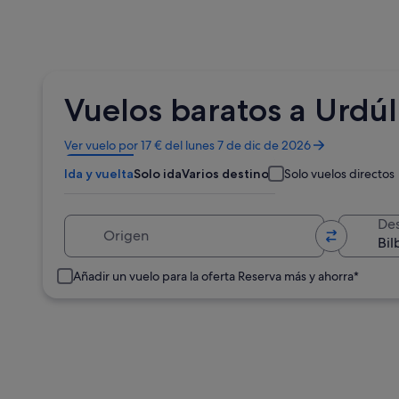
Vuelos baratos a Urdúl
Se
Ver vuelo por 17 € del lunes 7 de dic de 2026
abre
Ida y vuelta
Solo ida
Varios destinos
Solo vuelos directos
en
una
ventana
Origen
Des
nueva
Añadir un vuelo para la oferta Reserva más y ahorra*