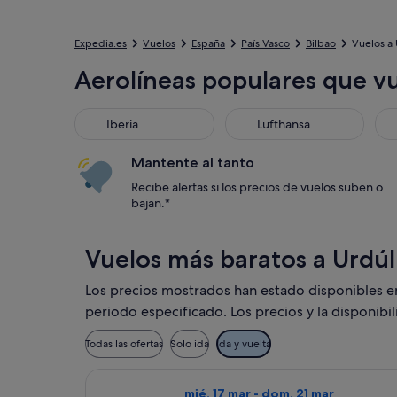
Expedia.es
Vuelos
España
País Vasco
Bilbao
Vuelos a 
Aerolíneas populares que vu
Iberia
Lufthansa
KL
Iberia
Lufthansa
Mantente al tanto
Recibe alertas si los precios de vuelos suben o
bajan.*
Vuelos más baratos a Urdúl
Los precios mostrados han estado disponibles en l
periodo especificado. Los precios y la disponibi
Todas las ofertas
Solo ida
Ida y vuelta
Seleccionar vuelo de Wizz Air Malta
mié, 17 mar - dom, 21 mar