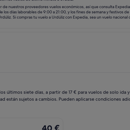
er de nuestros proveedores vuelos económicos, así que consulta Expedia
le los días laborables de 9:00 a 21:00, y los fines de semana y festivos 
dúliz. Si compras tu vuelo a Urdúliz con Expedia, sea un vuelo nacional o
 últimos siete días, a partir de 17 € para vuelos de solo ida y
dad están sujetos a cambios. Pueden aplicarse condiciones adic
 con salida el mié, 17 mar de Valencia a Bilbao, y vuelta el do
40 €
40 €