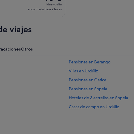
Ida
Ida y vuelta
y
encontrado hace 9 horas
vuelta,
encontrado
e viajes
hace
9 horas
vacaciones
Otros
Pensiones en Berango
Villas en Urdúliz
Pensiones en Gatica
Pensiones en Sopela
Hoteles de 3 estrellas en Sopela
Casas de campo en Urdúliz
B&B en Urdúliz
Casas rurales en Urdúliz
Pensiones en Estación de metro de