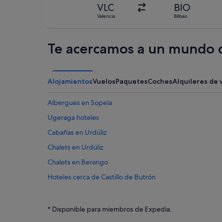
VLC
BIO
Valencia
Bilbao
Te acercamos a un mundo d
Alojamientos
Vuelos
Paquetes
Coches
Alquileres de 
Albergues en Sopela
Ugeraga hoteles
Cabañas en Urdúliz
Chalets en Urdúliz
Chalets en Berango
Hoteles cerca de Castillo de Butrón
Campings de caravanas en Berango
Casas privadas de vacaciones en Urdúliz
* Disponible para miembros de Expedia.
Villas en Berango