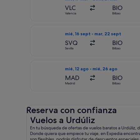
VLC
BIO
Valencia
Bilbao
Seleccionar vuelo de Volotea, con s
mié, 16 sept - mar, 22 sept
SVQ
BIO
Sevilla
Bilbao
Seleccionar vuelo de Air Europa, co
mié, 12 ago - mié, 26 ago
MAD
BIO
Madrid
Bilbao
Reserva con confianza
Vuelos a Urdúliz
Vuelos a Urdúliz
En tu búsqueda de ofertas de vuelos baratos a Urdúliz, 
Donde quiera que empiece tu viaje, en Expedia encontrará
son flexibles, podrás disfrutar de descuentos especiales 