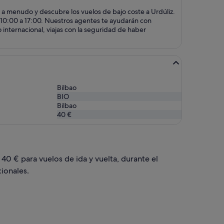
 a menudo y descubre los vuelos de bajo coste a Urdúliz.
de 10:00 a 17:00. Nuestros agentes te ayudarán con
 internacional, viajas con la seguridad de haber
Bilbao
BIO
Bilbao
40 €
 40 € para vuelos de ida y vuelta, durante el
ionales.
m, 21 mar, con un precio de 40 €. encontrado hace 9 horas