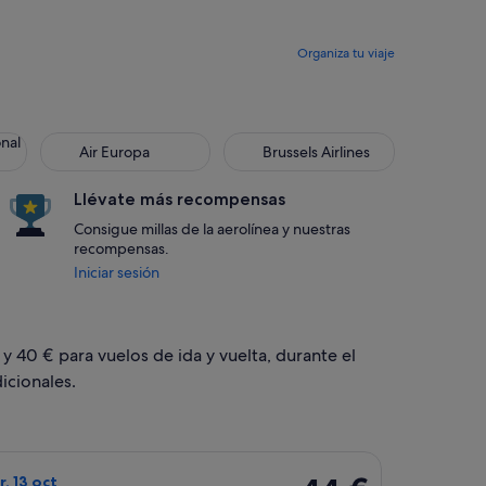
Organiza tu viaje
 Air Lines
Air Europa
Brussels Airlines
onal
Air Europa
Brussels Airlines
Llévate más recompensas
Consigue millas de la aerolínea y nuestras
recompensas.
Iniciar sesión
 y 40 € para vuelos de ida y vuelta, durante el
icionales.
dom, 21 mar, con un precio de 40 €. encontrado hace 9 horas
o de Vueling Airlines, con salida el sáb, 10 oct de Barcelona a 
44 €
r, 13 oct