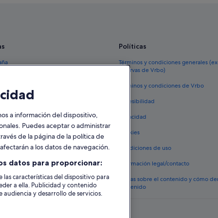
Apartamentos en Barrika
B&B en Sopela
Albergues en Urdúliz
as
Políticas
Cabañas en Gatica
aña
Términos y condiciones generales (e
reservas de Vrbo)
Casas rurales en Berango
España
Términos y condiciones de Vrbo
Albergues en Berango
cidad
vacacionales España
Hoteles con gimnasio en Sopela
Accesibilidad
 viaje a España
 a información del dispositivo,
Hoteles cerca de Estación de metr
Privacidad
tos en España
sonales. Puedes aceptar o administrar
Urdúliz hoteles
Cookies
ravés de la página de la política de
 coches en España
Casas de huéspedes en Sopela
o afectarán a los datos de navegación.
Condiciones de uso
lojamientos
Casas de huéspedes en Urdúliz
os datos para proporcionar:
Información legal/contacto
 las características del dispositivo para
Pautas sobre el contenido y cómo de
eder a ella. Publicidad y contenido
contenido
 audiencia y desarrollo de servicios.