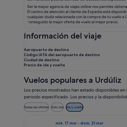
Ser la mayor agencia de viajes online nos permite obten
El centro de atención al cliente de Expedia está disponib
cualquier duda relacionada con la compra de tu vuelo a Ur
conseguido la mejor oferta de vuelo al mejor precio.
Información del viaje
Aeropuerto de destino
Código IATA del aeropuerto de destino
Ciudad de destino
Precio de ida y vuelta
Vuelos populares a Urdúliz
Los precios mostrados han estado disponibles en los
periodo especificado. Los precios y la disponibili
Todas las ofertas
Solo ida
Ida y vuelta
Seleccionar vuelo de Wizz Air Malta,
mié, 17 mar - dom, 21 mar