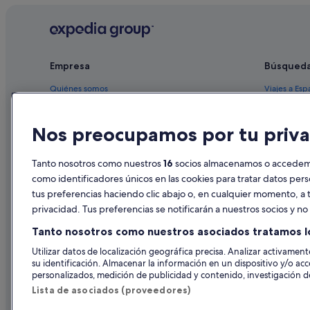
Bilbao hoteles
Campings de caravanas en Urdúliz
Hoteles con restaurante en Sopela
Empresa
Búsqued
Chalets en Gatica
Quiénes somos
Viajes a Esp
Sopela hoteles
Empleo
Hoteles en 
Nh Hotels en Berango
Nos preocupamos por tu priva
Anuncia tu alojamiento
Alquileres 
Pensiones en Urdúliz
Publicidad
Paquetes de
Tanto nosotros como nuestros
16
socios almacenamos o accedemos
Apartamentos en Berango
Prensa
Vuelos bara
como identificadores únicos en las cookies para tratar datos per
Hoteles cerca de Estación de metro de Urdúliz
tus preferencias haciendo clic abajo o, en cualquier momento, a t
Alquiler de
Hoteles de aventura en Gatica
privacidad. Tus preferencias se notificarán a nuestros socios y n
Todos los a
Silken hoteles en Berango
Tanto nosotros como nuestros asociados tratamos l
Apartamentos en Urdúliz
Utilizar datos de localización geográfica precisa. Analizar activamente
su identificación. Almacenar la información en un dispositivo y/o acc
personalizados, medición de publicidad y contenido, investigación de
Lista de asociados (proveedores)