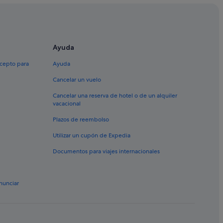
Ayuda
xcepto para
Ayuda
Cancelar un vuelo
Cancelar una reserva de hotel o de un alquiler
vacacional
o de Sopelana
Plazos de reembolso
Utilizar un cupón de Expedia
Documentos para viajes internacionales
nunciar