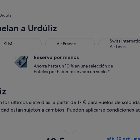
Urdúliz
elan a Urdúliz
M
Air France
Swiss International
Swiss Internati
KLM
Air France
Air Lines
Reserva por menos
Ahorra hasta un 10 % en una selección de
hoteles por haber reservado un vuelo.*
iz
os últimos siete días, a partir de 17 € para vuelos de solo ida
lidad están sujetos a cambios. Pueden aplicarse condiciones ad
, con salida el mié, 17 mar de Valencia a Bilbao, y vuelta el 
Seleccionar vuel
40 €
sáb, 10 oct - ma