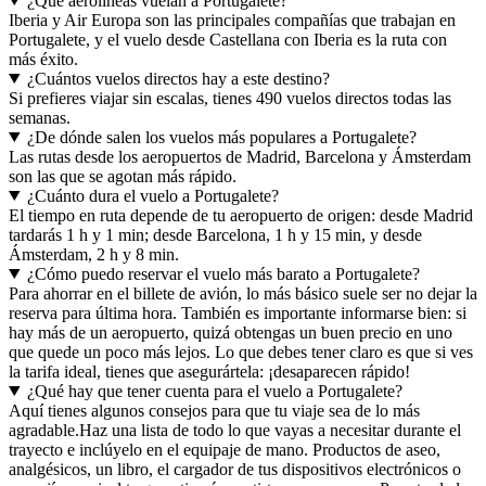
¿Qué aerolíneas vuelan a Portugalete?
Iberia y Air Europa son las principales compañías que trabajan en
Portugalete, y el vuelo desde Castellana con Iberia es la ruta con
más éxito.
¿Cuántos vuelos directos hay a este destino?
Si prefieres viajar sin escalas, tienes 490 vuelos directos todas las
semanas.
¿De dónde salen los vuelos más populares a Portugalete?
Las rutas desde los aeropuertos de Madrid, Barcelona y Ámsterdam
son las que se agotan más rápido.
¿Cuánto dura el vuelo a Portugalete?
El tiempo en ruta depende de tu aeropuerto de origen: desde Madrid
tardarás 1 h y 1 min; desde Barcelona, 1 h y 15 min, y desde
Ámsterdam, 2 h y 8 min.
¿Cómo puedo reservar el vuelo más barato a Portugalete?
Para ahorrar en el billete de avión, lo más básico suele ser no dejar la
reserva para última hora. También es importante informarse bien: si
hay más de un aeropuerto, quizá obtengas un buen precio en uno
que quede un poco más lejos. Lo que debes tener claro es que si ves
la tarifa ideal, tienes que asegurártela: ¡desaparecen rápido!
¿Qué hay que tener cuenta para el vuelo a Portugalete?
Aquí tienes algunos consejos para que tu viaje sea de lo más
agradable.
Haz una lista de todo lo que vayas a necesitar durante el
trayecto e inclúyelo en el equipaje de mano. Productos de aseo,
analgésicos, un libro, el cargador de tus dispositivos electrónicos o