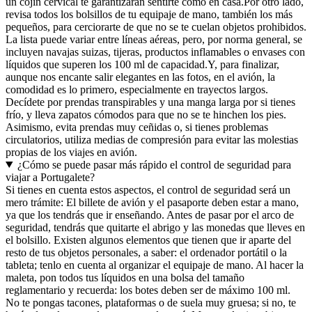
un cojín cervical te garantizarán sentirte como en casa.
Por otro lado,
revisa todos los bolsillos de tu equipaje de mano, también los más
pequeños, para cerciorarte de que no se te cuelan objetos prohibidos.
La lista puede variar entre líneas aéreas, pero, por norma general, se
incluyen navajas suizas, tijeras, productos inflamables o envases con
líquidos que superen los 100 ml de capacidad.
Y, para finalizar,
aunque nos encante salir elegantes en las fotos, en el avión, la
comodidad es lo primero, especialmente en trayectos largos.
Decídete por prendas transpirables y una manga larga por si tienes
frío, y lleva zapatos cómodos para que no se te hinchen los pies.
Asimismo, evita prendas muy ceñidas o, si tienes problemas
circulatorios, utiliza medias de compresión para evitar las molestias
propias de los viajes en avión.
¿Cómo se puede pasar más rápido el control de seguridad para
viajar a Portugalete?
Si tienes en cuenta estos aspectos, el control de seguridad será un
mero trámite: El billete de avión y el pasaporte deben estar a mano,
ya que los tendrás que ir enseñando. Antes de pasar por el arco de
seguridad, tendrás que quitarte el abrigo y las monedas que lleves en
el bolsillo. Existen algunos elementos que tienen que ir aparte del
resto de tus objetos personales, a saber: el ordenador portátil o la
tableta; tenlo en cuenta al organizar el equipaje de mano. Al hacer la
maleta, pon todos tus líquidos en una bolsa del tamaño
reglamentario y recuerda: los botes deben ser de máximo 100 ml.
No te pongas tacones, plataformas o de suela muy gruesa; si no, te