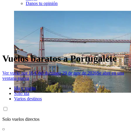
Danos tu opinión
Vuelos baratos a Portugalete
Ver vuelo por 16 € del domingo 29 de nov de 2026
Se abre en una
ventana nueva
Ida y vuelta
Solo ida
Varios destinos
Solo vuelos directos