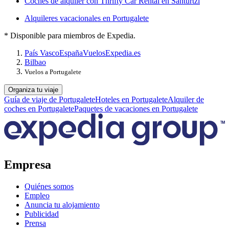
Coches de alquiler con Thrifty Car Rental en Santurtzi
Alquileres vacacionales en Portugalete
* Disponible para miembros de Expedia.
País Vasco
España
Vuelos
Expedia.es
Bilbao
Vuelos a Portugalete
Organiza tu viaje
Guía de viaje de Portugalete
Hoteles en Portugalete
Alquiler de
coches en Portugalete
Paquetes de vacaciones en Portugalete
Empresa
Quiénes somos
Empleo
Anuncia tu alojamiento
Publicidad
Prensa