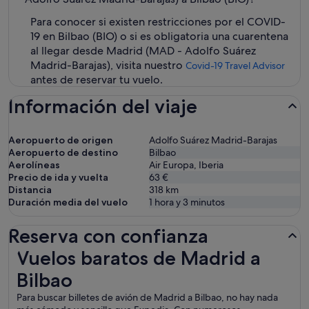
Para conocer si existen restricciones por el COVID-
19 en Bilbao (BIO) o si es obligatoria una cuarentena
al llegar desde Madrid (MAD - Adolfo Suárez
Madrid-Barajas), visita nuestro
Covid-19 Travel Advisor
antes de reservar tu vuelo.
Información del viaje
Aeropuerto de origen
Adolfo Suárez Madrid-Barajas
Aeropuerto de destino
Bilbao
Aerolíneas
Air Europa, Iberia
Precio de ida y vuelta
63 €
Distancia
318
km
Duración media del vuelo
1 hora y 3 minutos
Reserva con confianza
Vuelos baratos de Madrid a Bilbao
Vuelos baratos de Madrid a
Bilbao
Para buscar billetes de avión de Madrid a Bilbao, no hay nada