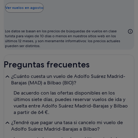
más
barato
Ver vuelos en agosto
para
volar
suele
Los datos se basan en los precios de búsquedas de vuelos en clase
ser
turista para viajes de 10 días o menos en nuestros sitios web en los
últimos 12 meses, y son meramente informativos: los precios actuales
agosto
pueden ser distintos.
Preguntas frecuentes
¿Cuánto cuesta un vuelo de Adolfo Suárez Madrid-
Barajas (MAD) a Bilbao (BIO)?
De acuerdo con las ofertas disponibles en los
últimos siete días, puedes reservar vuelos de ida y
vuelta entre Adolfo Suárez Madrid-Barajas y Bilbao
a partir de 64 €.
¿Tendré que pagar una tasa si cancelo mi vuelo de
Adolfo Suárez Madrid-Barajas a Bilbao?