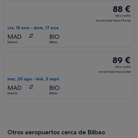
Seleccionar vuelo de Air Europa, con salida el vie, 15 ene d
88 €
88 €
Ida
Ida y vuelta
y
encontrado hace 4 horas
vuelta,
vie, 15 ene - dom, 17 ene
encontrad
MAD
BIO
hace
Madrid
Bilbao
4 horas
Seleccionar vuelo de Iberia, con salida el mar, 25 ago de Mad
89 €
89 €
Ida
Ida y vuelta
y
encontrado hace 2 días
vuelta,
mar, 25 ago - mié, 2 sept
encontrad
MAD
BIO
hace
Madrid
Bilbao
2 días
Otros aeropuertos cerca de Bilbao