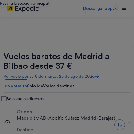
Pasar a la sección principal
Descargar app
Vuelos baratos de Madrid a
Bilbao desde 37 €
Se
Ver vuelo por 37 € del martes 25 de ago de 2026
abre
Ida y vuelta
Solo ida
Varios destinos
en
una
ventana
Solo vuelos directos
nueva
Origen
Madrid (MAD-Adolfo Suárez Madrid-Barajas)
Destino