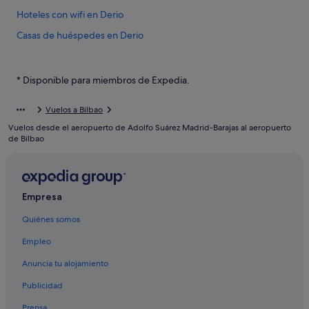
Hoteles con wifi en Derio
Casas de huéspedes en Derio
Bilbao hoteles
Hoteles para familias en Derio
* Disponible para miembros de Expedia.
Villas en Sondika
Vuelos a Bilbao
Hoteles de aventura en Derio
Vuelos desde el aeropuerto de Adolfo Suárez Madrid-Barajas al aeropuerto
Casas de campo en Sondika
de Bilbao
Condominios en Derio
Hoteles cerca de Bilbao
Empresa
Cabañas en Sondika
Quiénes somos
Apartamentos en Derio
Abba Hotels en Derio
Empleo
Anuncia tu alojamiento
Publicidad
Prensa