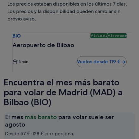
Los precios estaban disponibles en los últimos 7 días.
Los precios y la disponibilidad pueden cambiar sin
previo aviso.
Selecciona un vuelo a Aeropuerto de Bilbao BIO. Opción má
BIO
Más barato
Más cercano
Aeropuerto de Bilbao
Vuelos desde 119 €
13 min
Encuentra el mes más barato
para volar de Madrid (MAD) a
Bilbao (BIO)
El mes
más barato
para volar suele ser
El
agosto
mes
Desde 57 €-128 € por persona.