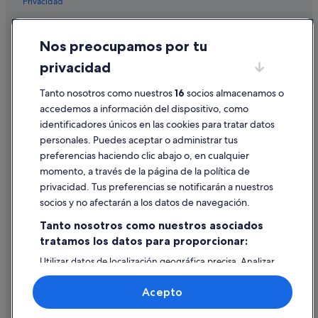
Privacidad
Cookies
Nos preocupamos por tu
Condiciones de uso
privacidad
Información legal/contacto
Tanto nosotros como nuestros
16
socios almacenamos o
Pautas sobre el contenido y cómo denunciar contenido
accedemos a información del dispositivo, como
identificadores únicos en las cookies para tratar datos
Ayuda
personales. Puedes aceptar o administrar tus
Ayuda
preferencias haciendo clic abajo o, en cualquier
momento, a través de la página de la política de
Cancelar un vuelo
privacidad. Tus preferencias se notificarán a nuestros
Cancelar una reserva de hotel o de un alquiler vacacional
socios y no afectarán a los datos de navegación.
Plazos de reembolso
Tanto nosotros como nuestros asociados
tratamos los datos para proporcionar:
Utilizar un cupón de Expedia
Utilizar datos de localización geográfica precisa. Analizar
Documentos para viajes internacionales
activamente las características del dispositivo para su
identificación. Almacenar la información en un dispositivo
Acepto
y/o acceder a ella. Publicidad y contenido personalizados,
medición de publicidad y contenido, investigación de