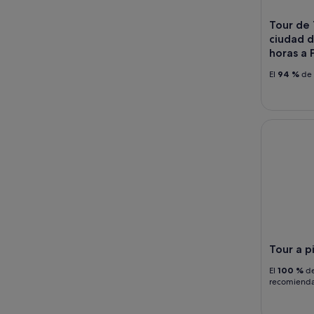
Tour de 
ciudad d
horas a 
El
94 %
de 
Tour a pie 
Tour a pi
El
100 %
de
recomiend