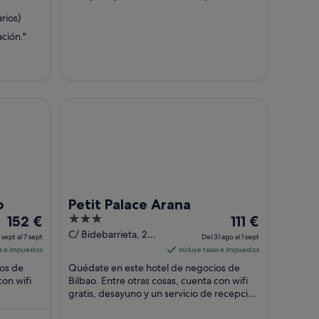
noche
noche
horas. Dos atracciones turísticas populares
del
del
rios)
...
30
7
ción."
ago
sept
al
al
31
8
ago
sept
Petit Palace Arana
o
Petit Palace Arana
El
3
El
152 €
111 €
precio
out
precio
C/ Bidebarrieta, 2
 sept al 7 sept
Del 31 ago al 1 sept
Bilbao Vizcaya
es
of
es
as e impuestos
incluye tasas e impuestos
de
5
de
os de
Quédate en este hotel de negocios de
152 €
111 €
con wifi
Bilbao. Entre otras cosas, cuenta con wifi
por
gratis, desayuno y un servicio de recepción
por
pedes
las 24 horas. Algo que los huéspedes ...
noche
noche