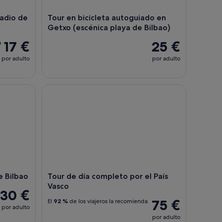
tadio de
Tour en bicicleta autoguiado en
Getxo (escénica playa de Bilbao)
17 €
25 €
a
por adulto
por adulto
Bilbao
Tour de día completo por el País Vasco
e Bilbao
Tour de día completo por el País
Vasco
30 €
75 €
El
92 %
de los viajeros la recomienda
por adulto
por adulto