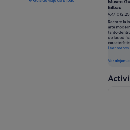
Guía de viaje de Bilbao
Museo G
Bilbao
9.4/10 (2.2
Recorre la 
arte moder
tanto dentr
de los edifi
característi
Leer menos
Ver alojami
Activ
Tour de 1 