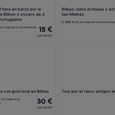
1 hora en barco por la
Bilbao: visita al museo y es
e Bilbao o crucero de 2
San Mamés
Portugalete
El
100 %
de los viajeros la recomiend
15 €
los viajeros la recomienda
por adulto
con guía local en Bilbao
Tour por el casco antiguo de 
e con guía local en Bilbao
Tour por el casco antiguo d
30 €
 los viajeros la
a
por adulto