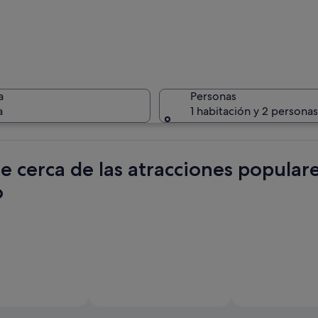
Un edific
a
Personas
a
1 habitación y 2 personas
Interior 
te cerca de las atracciones popular
o
con un estadio moderno, un puente y un río.