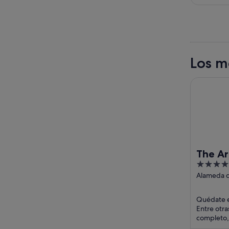
Los m
The Artist
The Ar
5
Art
out
Alameda 
Mazarredo
of
Vizcaya
5
Quédate en
Entre otra
completo, 
la azotea.