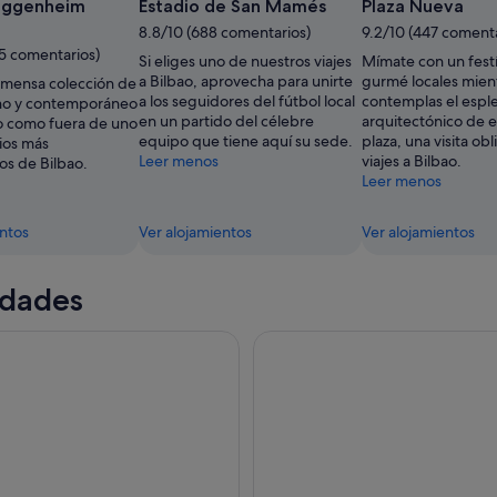
uggenheim
Estadio de San Mamés
Plaza Nueva
8.8/10 (688 comentarios)
9.2/10 (447 comenta
55 comentarios)
Si eliges uno de nuestros viajes
Mímate con un festí
a Bilbao, aprovecha para unirte
gurmé locales mien
inmensa colección de
a los seguidores del fútbol local
contemplas el espl
no y contemporáneo
en un partido del célebre
arquitectónico de e
o como fuera de uno
equipo que tiene aquí su sede.
plaza, una visita ob
cios más
Leer menos
viajes a Bilbao.
cos de Bilbao.
Leer menos
entos
Ver alojamientos
Ver alojamientos
idades
hora en barco por la ciudad de Bilbao o crucero de 2 horas a 
Bilbao: visita al museo y esta