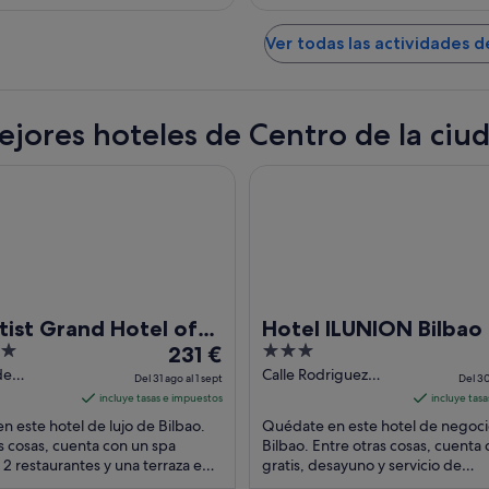
Ver todas las actividades d
ejores hoteles de Centro de la ciu
 Grand Hotel of Art
Hotel ILUNION Bilbao
tist Grand Hotel of
Hotel ILUNION Bilbao
El
3
231 €
precio
out
de
Calle Rodriguez
Del 31 ago al 1 sept
Del 30
, 61 Bilbao
Arias 66 Bilbao
es
of
incluye tasas e impuestos
incluye tas
Vizcaya
de
5
 este hotel de lujo de Bilbao.
Quédate en este hotel de negoci
231 €
s cosas, cuenta con un spa
Bilbao. Entre otras cosas, cuenta 
2 restaurantes y una terraza en
por
gratis, desayuno y servicio de
 Algo que los huéspedes
habitaciones. Algunos aspectos q