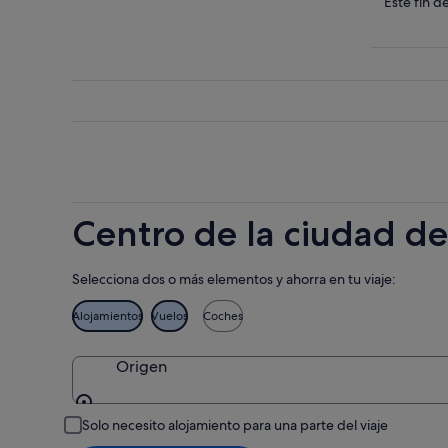
Centro
precios
Compru
Este fin 
de
en
los
la
Centro
precios
ciudad
de
en
de
la
Centro
Bilbao
ciudad
de
para
de
la
esta
Bilbao
ciudad
noche,
para
de
7
mañana
Bilbao
ago
por
para
Centro de la ciudad de
-
la
este
8
noche,
fin
ago
8
de
Selecciona dos o más elementos y ahorra en tu viaje:
ago
semana,
-
7
Alojamientos
Vuelos
Coches
9
ago
ago
-
Origen
9
ago
Origen
Solo necesito alojamiento para una parte del viaje