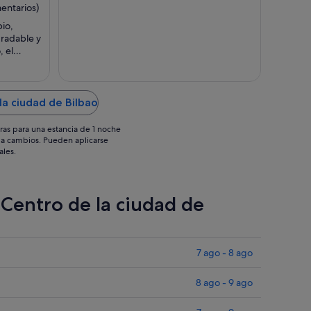
del
del
entarios)
6
31
io,
sept
ago
gradable y
al
al
, el
7
1
sept
sept
la ciudad de Bilbao
ras para una estancia de 1 noche
os a cambios. Pueden aplicarse
ales.
 Centro de la ciudad de
7 ago - 8 ago
8 ago - 9 ago