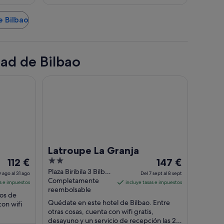
e Bilbao
dad de Bilbao
Latroupe La Granja
Latroupe La Granja
El
2
El
112 €
147 €
precio
out
precio
Plaza Biribila 3 Bilbao
 ago al 31 ago
Del 7 sept al 8 sept
Bizkaia
Completamente
es
of
es
as e impuestos
incluye tasas e impuestos
reembolsable
de
5
de
os de
112 €
Quédate en este hotel de Bilbao. Entre
147 €
con wifi
otras cosas, cuenta con wifi gratis,
por
por
desayuno y un servicio de recepción las 24
ue los