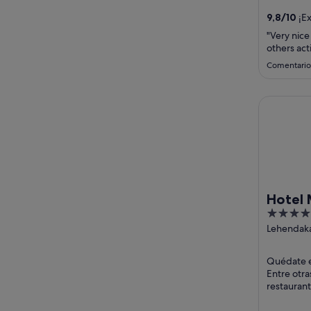
destacan .
9,8
/
10
¡Ex
"Very nic
others acti
Comentario
Hotel Meli
Hotel 
5
out
Lehendaka
Leizaola, 
of
Vizcaya
5
Quédate en
Entre otra
restaurant
huéspedes