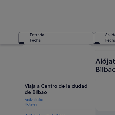
Entrada
Salid
Fecha
Fech
Ver mapa
Alója
Bilba
Un paseo marítimo 
Viaja a Centro de la ciudad
de Bilbao
Actividades
Hoteles