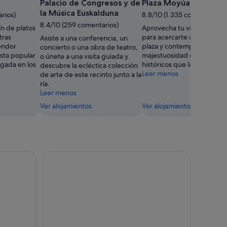
Palacio de Congresos y de
Plaza Moyúa
la Música Euskalduna
rios)
8.8/10 (1.335 comentarios)
8.4/10 (259 comentarios)
n de platos
Aprovecha tu visita a la ci
tras
para acercarte a esta atract
Asiste a una conferencia, un
endor
plaza y contemplar la belle
concierto o una obra de teatro,
sta popular
majestuosidad de los edific
o únete a una visita guiada y
ligada en los
históricos que la rodean.
descubre la ecléctica colección
Leer menos
de arte de este recinto junto a la
ría.
Leer menos
Ver alojamientos
Ver alojamientos
Portugalete
dio de San Mamés
Tour en bicicleta autoguiado en Getxo (escénica p