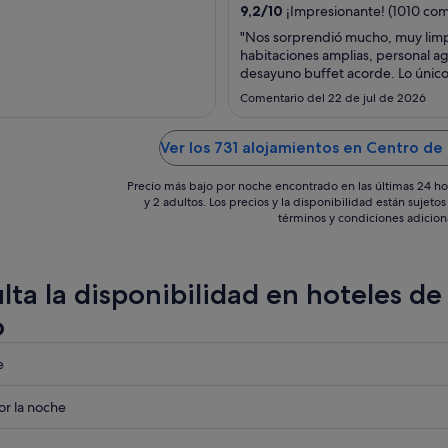
del
9,2
/
10
¡Impresionante! (1010 com
6
"Nos sorprendió mucho, muy limp
sept
habitaciones amplias, personal a
al
desayuno buffet acorde. Lo único
7
parking caro."
Comentario del 22 de jul de 2026
sept
Ver los 731 alojamientos en Centro de 
Precio más bajo por noche encontrado en las últimas 24 ho
y 2 adultos. Los precios y la disponibilidad están sujet
términos y condiciones adicion
lta la disponibilidad en hoteles de
o
eba
e
eba
r la noche