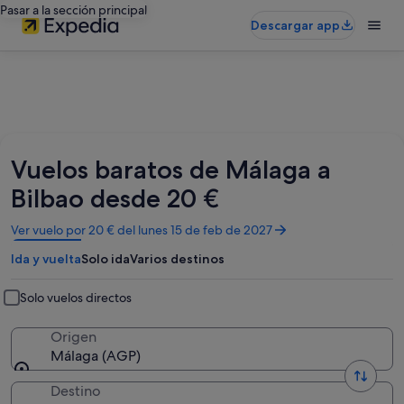
Pasar a la sección principal
Descargar app
Vuelos baratos de Málaga a
Bilbao desde 20 €
Se
Ver vuelo por 20 € del lunes 15 de feb de 2027
abre
Ida y vuelta
Solo ida
Varios destinos
en
una
ventana
Solo vuelos directos
nueva
Origen
Málaga (AGP)
Destino