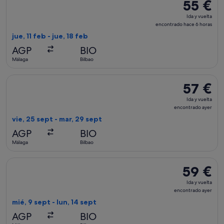
55 €
55 €
Ida
Ida y vuelta
y
encontrado hace 6 horas
vuelta,
jue, 11 feb - jue, 18 feb
encontrad
AGP
BIO
hace
Málaga
Bilbao
6 horas
Seleccionar vuelo de Volotea, con salida el vie, 25 sept de M
57 €
57 €
Ida
Ida y vuelta
y
encontrado ayer
vuelta,
vie, 25 sept - mar, 29 sept
encontrad
AGP
BIO
ayer
Málaga
Bilbao
Seleccionar vuelo de Volotea, con salida el mié, 9 sept de Má
59 €
59 €
Ida
Ida y vuelta
y
encontrado ayer
vuelta,
mié, 9 sept - lun, 14 sept
encontrad
AGP
BIO
ayer