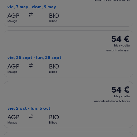
vuelta,
vie, 7 may - dom, 9 may
encontrado
AGP
BIO
hace
Málaga
Bilbao
17 horas
Seleccionar vuelo de Volotea, con salida el vie, 25 sept de M
54 €
54 €
Ida
Ida y vuelta
y
encontrado ayer
vuelta,
vie, 25 sept - lun, 28 sept
encontrado
AGP
BIO
ayer
Málaga
Bilbao
Seleccionar vuelo de Volotea, con salida el vie, 2 oct de Mál
54 €
54 €
Ida
Ida y vuelta
y
encontrado hace 19 horas
vuelta,
vie, 2 oct - lun, 5 oct
encontrado
AGP
BIO
hace
Málaga
Bilbao
19 horas
Seleccionar vuelo de Vueling Airlines, con salida el jue, 11 f