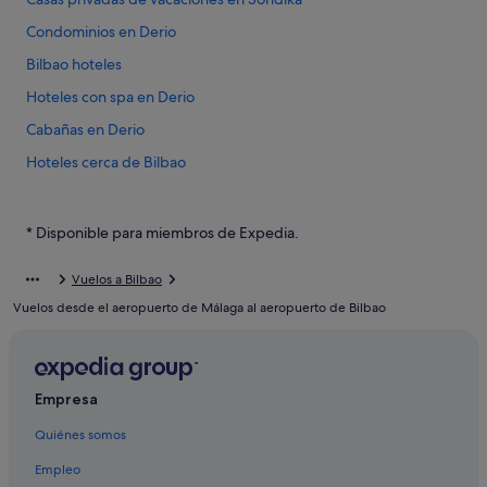
Condominios en Derio
Bilbao hoteles
Hoteles con spa en Derio
Cabañas en Derio
Hoteles cerca de Bilbao
Casas de huéspedes en Derio
Hoteles de 3 estrellas en Derio
* Disponible para miembros de Expedia.
Derio hoteles
Vuelos a Bilbao
Hoteles para familias en Derio
Vuelos desde el aeropuerto de Málaga al aeropuerto de Bilbao
Alojamientos agroturísticos en Sondika
Casas rurales en Derio
Casas de campo en Derio
Empresa
Apartoteles en Derio
Quiénes somos
Empleo