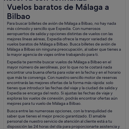
Vuelos baratos de Málaga a Bilbao
Vuelos baratos de Málaga a
Bilbao
Para buscar billetes de avión de Málaga a Bilbao, no hay nada
más cómodo y sencillo que Expedia. Con numerosos
aeropuertos de salida y opciones distintas de vuelos con las
mejores líneas aéreas, Expedia ofrece la mayor variedad de
vuelos baratos de Málaga a Bilbao. Busca billetes de avión de
Málaga a Bilbao sin ninguna preocupación, al saber que tienes a
la mayor agencia de viajes online trabajando para ti.
Expedia te permite buscar vuelos de Málaga a Bilbao en el
mayor número de aerolíneas, por lo que no te costará nada
encontrar una buena oferta para volar en la fecha y en el horario
que más te convenga. Con nuestro sencillo motor de reservas
encontrarás las mejores ofertas de la forma más rápida: solo
tienes que introducir las fechas del viaje y la ciudad de salida y
Expedia se encarga del resto. Si ajustas las fechas de viaje y
exploras los vuelos de conexión, podrás encontrar ofertas aún
mejores para tu vuelo de Málaga a Bilbao.
Busca entre las numerosas opciones, con la tranquilidad de
saber que tienes el mejor precio garantizado. El amable
personal de nuestro servicio de atención al cliente está a tu
disposición las 24 horas del día para proporcionarte asistencia y