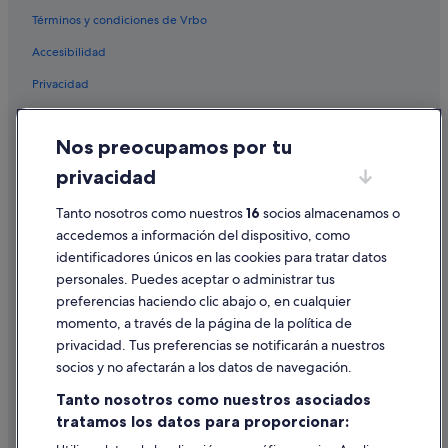
Términos y condiciones de Vrbo
Accesibilidad
Privacidad
Cookies
Nos preocupamos por tu
Condiciones de uso
privacidad
Información legal/contacto
Tanto nosotros como nuestros
16
socios almacenamos o
Pautas sobre el contenido y cómo denunciar contenido
accedemos a información del dispositivo, como
identificadores únicos en las cookies para tratar datos
Ayuda
personales. Puedes aceptar o administrar tus
Ayuda
preferencias haciendo clic abajo o, en cualquier
momento, a través de la página de la política de
Cancelar un vuelo
privacidad. Tus preferencias se notificarán a nuestros
Cancelar una reserva de hotel o de un alquiler vacacional
socios y no afectarán a los datos de navegación.
Plazos de reembolso
Tanto nosotros como nuestros asociados
tratamos los datos para proporcionar:
Utilizar un cupón de Expedia