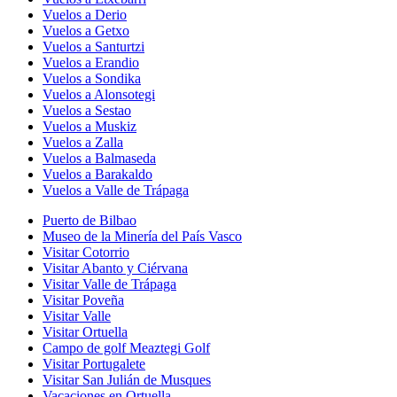
Vuelos a Derio
Vuelos a Getxo
Vuelos a Santurtzi
Vuelos a Erandio
Vuelos a Sondika
Vuelos a Alonsotegi
Vuelos a Sestao
Vuelos a Muskiz
Vuelos a Zalla
Vuelos a Balmaseda
Vuelos a Barakaldo
Vuelos a Valle de Trápaga
Puerto de Bilbao
Museo de la Minería del País Vasco
Visitar Cotorrio
Visitar Abanto y Ciérvana
Visitar Valle de Trápaga
Visitar Poveña
Visitar Valle
Visitar Ortuella
Campo de golf Meaztegi Golf
Visitar Portugalete
Visitar San Julián de Musques
Vacaciones en Ortuella