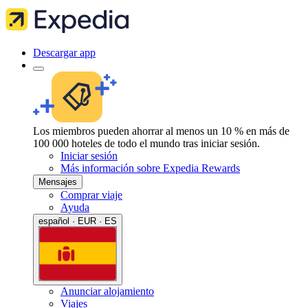
Descargar app
Los miembros pueden ahorrar al menos un 10 % en más de
100 000 hoteles de todo el mundo tras iniciar sesión.
Iniciar sesión
Más información sobre Expedia Rewards
Mensajes
Comprar viaje
Ayuda
español · EUR · ES
Anunciar alojamiento
Viajes