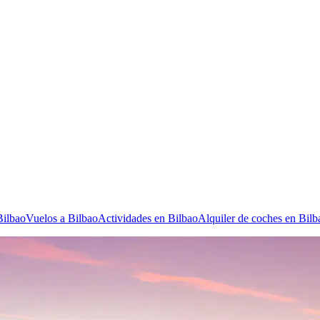
Bilbao
Vuelos a Bilbao
Actividades en Bilbao
Alquiler de coches en Bilb