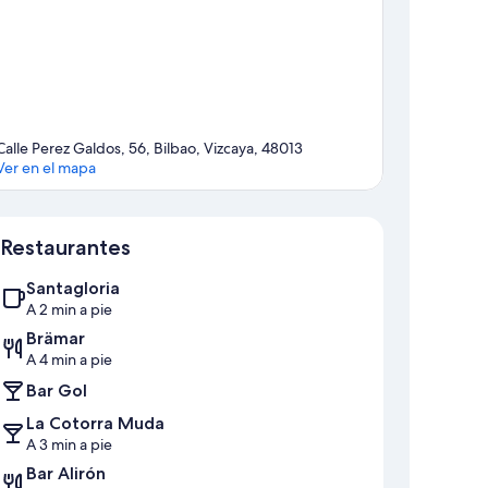
Calle Perez Galdos, 56, Bilbao, Vizcaya, 48013
Ver en el mapa
Mapa
Restaurantes
Santagloria
A 2 min a pie
Brämar
A 4 min a pie
Bar Gol
La Cotorra Muda
A 3 min a pie
Bar Alirón