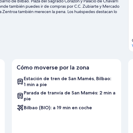
rrio de Bilbao. Plaza del Sagrado Corazón y Palacio de Chávarri
donde también puedes ir de compras por C.C. Zubiarte y Mercado
una Zentroa también merecen la pena. Los huéspedes destacan lo
otel: la Parada de tranvía de San Mamés se encuentra a pocos
tos a pie.
Ver guía de viaje de Bilbao
Cómo moverse por la zona
Estación de tren de San Mamés, Bilbao:
1 min a pie
Parada de tranvía de San Mamés: 2 min a
pie
Bilbao (BIO): a 19 min en coche