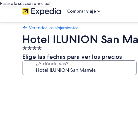
Pasar a la sección principal
Comprar viaje
Ver todos los alojamientos
Hotel ILUNION San M
Alojamiento
de
Elige las fechas para ver los precios
4.0 estrellas
¿A dónde vas?
Galería
de
imágenes
de
Hotel
ILUNION
San