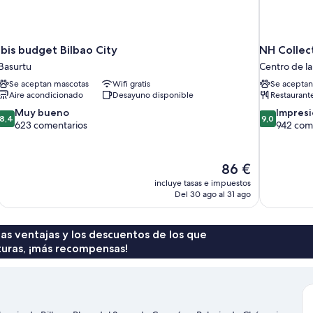
ibis budget Bilbao City
NH Collect
Basurtu
Centro de la
Se aceptan mascotas
Wifi gratis
Se aceptan
Aire acondicionado
Desayuno disponible
Restaurant
8.4
9.0
Muy bueno
Impres
8,4
9,0
sobre
sobre
623 comentarios
942 com
10,
10,
Muy
Impresionan
bueno,
942 comenta
El
86 €
623 comentarios
precio
incluye tasas e impuestos
actual
Del 30 ago al 31 ago
es
de
86 €
 las ventajas y los descuentos de los que
turas, ¡más recompensas!