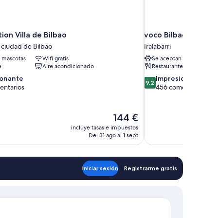
ion Villa de Bilbao
voco Bilbao City by
 ciudad de Bilbao
Iralabarri
 mascotas
Wifi gratis
Se aceptan mascotas
e
Aire acondicionado
Restaurante
9.2
ionante
Impresionante
9,2
sobre
entarios
456 comentarios
10,
te,
Impresionante,
rios
456 comentarios
El
144 €
precio
incluye tasas e impuestos
actual
Del 31 ago al 1 sept
es
de
144 €
Iniciar sesión
Registrarme gratis