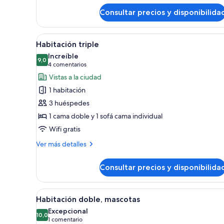
de
matrimonio
Consultar precios y disponibilida
Habitación
doble
superior,
Abrir
Una habitación de hotel moder
6
1
Habitación triple
todas
cama
Increíble
de
las
9,0
9,0 de 10
(4 comentarios)
4 comentarios
matrimonio
fotos
Vistas a la ciudad
de
1 habitación
Habitación
3 huéspedes
triple
1 cama doble y 1 sofá cama individual
Wifi gratis
Más
Ver más detalles
detalles
de
Consultar precios y disponibilida
Habitación
triple
Abrir
Una habitación de hotel modern
6
Habitación doble, mascotas
todas
Excepcional
las
10,0
10,0 de 10
(1 comentario)
1 comentario