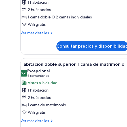
1 habitación
Habitación
2 huéspedes
doble
1 cama doble O 2 camas individuales
Wifi gratis
Más
Ver más detalles
detalles
de
Consultar precios y disponibilida
Habitación
doble
Abrir
Una habitación de hotel moder
7
Habitación doble superior, 1 cama de matrimonio
todas
Excepcional
las
9,6
9,6 de 10
(4 comentarios)
4 comentarios
fotos
Vistas a la ciudad
de
1 habitación
Habitación
2 huéspedes
doble
1 cama de matrimonio
superior,
Wifi gratis
1
cama
Más
Ver más detalles
de
detalles