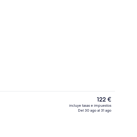
rior
Restaurante
El
122 €
precio
incluye tasas e impuestos
actual
Del 30 ago al 31 ago
Restaurante
es
de
122 €