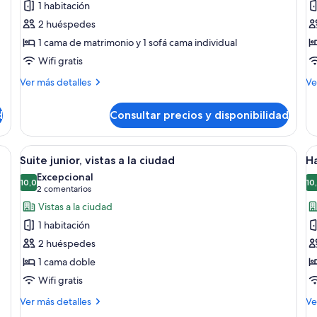
1 habitación
Habitación
H
2 huéspedes
Premium
B
1 cama de matrimonio y 1 sofá cama individual
i
Wifi gratis
Más
M
Ver más detalles
Ve
detalles
de
de
de
d
Consultar precios y disponibilidad
Habitación
Ha
Premium
Bu
in
na con una cama grande, una mesita de noche de madera, un escritorio y una
Abrir
Una habitación de hotel moderna con u
A
6
Suite junior, vistas a la ciudad
Ha
todas
t
Excepcional
las
10,0
la
10
10,0 de 10
(2 comentarios)
2 comentarios
fotos
f
Vistas a la ciudad
de
d
1 habitación
Suite
H
2 huéspedes
junior,
tr
1 cama doble
vistas
fa
Wifi gratis
a
la
Más
M
Ver más detalles
Ve
ciudad
detalles
de