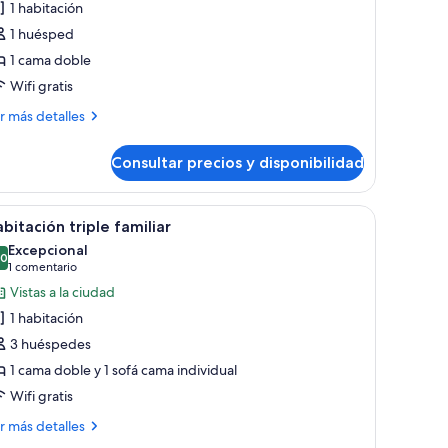
1 habitación
abitación
1 huésped
usiness
1 cama doble
ndividual
Wifi gratis
ás
r más detalles
talles
Consultar precios y disponibilidad
bitación
siness
dividual
 silla.
na cama, una mesita pequeña redonda, un escritorio y una silla.
brir
Una habitación de hotel moderna con una cama
6
bitación triple familiar
odas
Excepcional
s
,0
10,0 de 10
(1 comentario)
1 comentario
otos
Vistas a la ciudad
e
1 habitación
abitación
3 huéspedes
iple
1 cama doble y 1 sofá cama individual
miliar
Wifi gratis
ás
r más detalles
talles