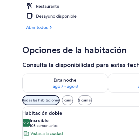
Restaurante
Restaurante
Desayuno disponible
Abrir todos
Opciones de la habitación
Consulta la disponibilidad para estas fec
Consulta la disponibilidad para esta noche, ago 7 - 
Consulta la d
Esta noche
ago 7 - ago 8
Filtros
Todas las habitaciones
1 cama
2 camas
disponibles
Abrir
Una habitación de hotel modern
para
7
Habitación doble
todas
las
Increíble
las
9,2
habitaciones
9,2 de 10
(108 comentarios)
108 comentarios
fotos
Vistas a la ciudad
de