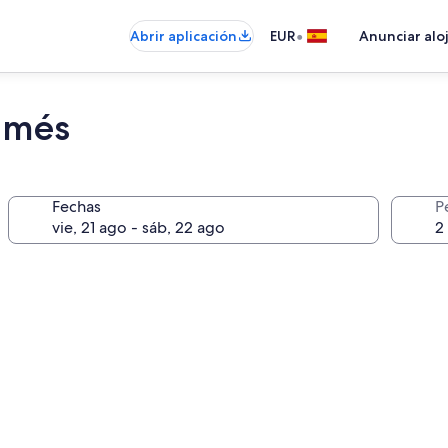
•
Abrir aplicación
EUR
Anunciar alo
amés
Fechas
P