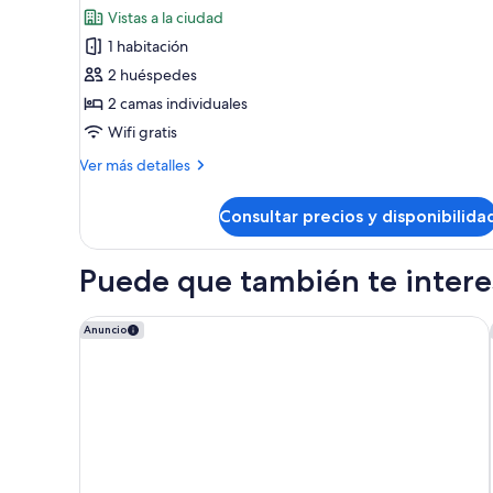
fotos
Vistas a la ciudad
de
1 habitación
Habitación
2 huéspedes
doble,
2 camas individuales
mascotas
Wifi gratis
Más
Ver más detalles
detalles
de
Consultar precios y disponibilida
Habitación
doble,
mascotas
Puede que también te interes
Holiday Inn Express Bilbao by IHG
Anuncio