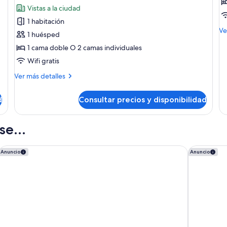
fotos
f
Vistas a la ciudad
de
d
1 habitación
Habitación
S
M
Ve
1 huésped
doble
D
de
1 cama doble O 2 camas individuales
de
de
R
Su
Wifi gratis
uso
1
Do
individual
Q
Más
R
Ver más detalles
detalles
b
1
de
Q
d
Consultar precios y disponibilidad
Habitación
b
doble
de
e...
uso
individual
ibis budget Bilbao City
NH Collect
Anuncio
Anuncio