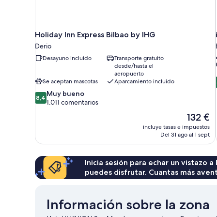
Holiday Inn Express Bilbao by IHG
Derio
Desayuno incluido
Transporte gratuito
desde/hasta el
aeropuerto
Se aceptan mascotas
Aparcamiento incluido
8.4
Muy bueno
8,4
sobre
1.011 comentarios
10,
El
132 €
Muy
precio
incluye tasas e impuestos
bueno,
actual
Del 31 ago al 1 sept
1.011 comentarios
es
de
132 €
Inicia sesión para echar un vistazo a
puedes disfrutar. Cuantas más aven
Información sobre la zona