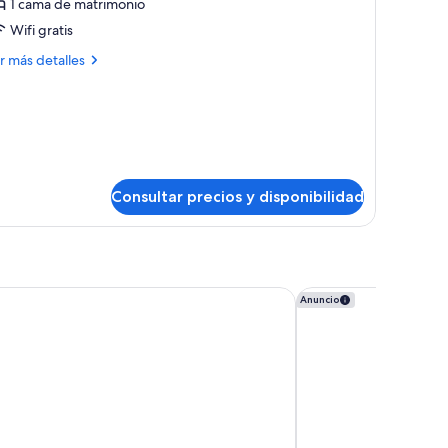
1 cama de matrimonio
otos
e
Wifi gratis
uperior
ás
r más detalles
ouble
talles
oom
perior
uble
ueen
oom
ed
ueen
Consultar precios y disponibilidad
ed
ion Villa de Bilbao
voco Bilbao City by 
Anuncio