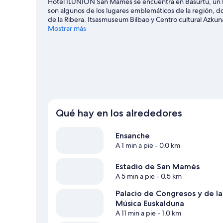
Hotel ILUNION San Mamés se encuentra en Basurtu, un ba
son algunos de los lugares emblemáticos de la región, 
de la Ribera. Itsasmuseum Bilbao y Centro cultural Azk
fácil que es moverse en transporte público desde este h
Mostrar más
pasos y la Estación de metro de San Mamés está a 5 minu
Qué hay en los alrededores
Ensanche
A 1 min a pie
- 0.0 km
Estadio de San Mamés
A 5 min a pie
- 0.5 km
Palacio de Congresos y de la
Música Euskalduna
A 11 min a pie
- 1.0 km