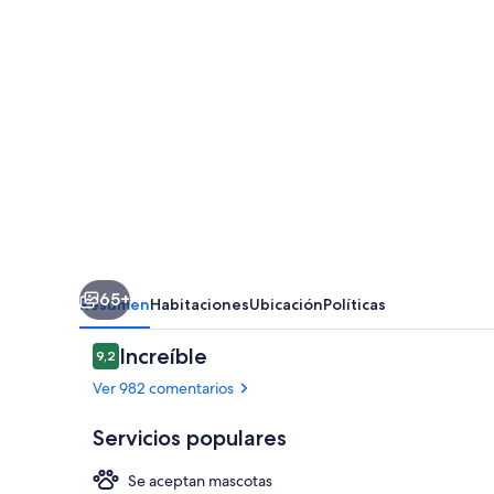
Mamés
65+
Resumen
Habitaciones
Ubicación
Políticas
Comentarios
Increíble
9,2
9,2 de 10
Ver 982 comentarios
Servicios populares
Se aceptan mascotas