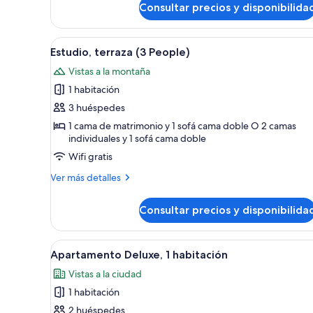
Consultar precios y disponibilida
Apartamento
People)
Deluxe,
1
Abrir
Una habitación moderna con un
9
habitación
Estudio, terraza (3 People)
todas
(3
Vistas a la montaña
People)
las
1 habitación
fotos
de
3 huéspedes
Estudio,
1 cama de matrimonio y 1 sofá cama doble O 2 camas
individuales y 1 sofá cama doble
terraza
(3
Wifi gratis
People)
Más
Ver más detalles
detalles
de
Consultar precios y disponibilida
Estudio,
terraza
(3
Abrir
Habitación de hotel con una cam
8
People)
Apartamento Deluxe, 1 habitación
todas
Vistas a la ciudad
las
1 habitación
fotos
de
2 huéspedes