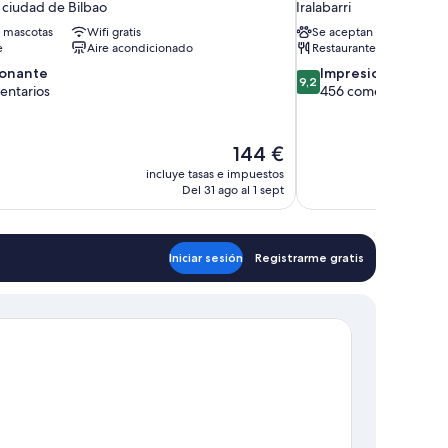
 ciudad de Bilbao
Iralabarri
 mascotas
Wifi gratis
Se aceptan mascotas
e
Aire acondicionado
Restaurante
9.2
ionante
Impresionante
9,2
sobre
entarios
456 comentarios
10,
te,
Impresionante,
rios
456 comentarios
El
144 €
precio
incluye tasas e impuestos
actual
Del 31 ago al 1 sept
es
de
144 €
Iniciar sesión
Registrarme gratis