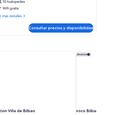
10 huéspedes
Wifi gratis
ás
r más detalles
talles
Consultar precios y disponibilidad
bitación
ion Villa de Bilbao
voco Bilbao City by 
Anuncio
ion Villa de Bilbao
voco Bilbao City by