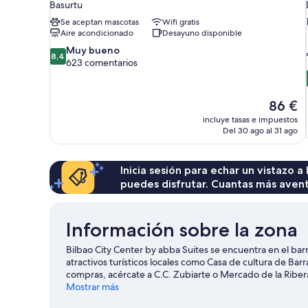
Basurtu
Se aceptan mascotas
Wifi gratis
Aire acondicionado
Desayuno disponible
8.4
Muy bueno
8,4
sobre
623 comentarios
10,
Muy
bueno,
El
86 €
623 comentarios
precio
incluye tasas e impuestos
actual
Del 30 ago al 31 ago
es
de
86 €
Inicia sesión para echar un vistazo a
puedes disfrutar. Cuantas más aven
Información sobre la zona
Bilbao City Center by abba Suites se encuentra en el barr
atractivos turísticos locales como Casa de cultura de Barr
compras, acércate a C.C. Zubiarte o Mercado de la Ribe
merecen la pena.
Mostrar más
Ver guía de viaje de Bilbao