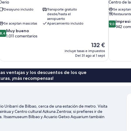
Derio
Centro de la
Desayuno incluido
Transporte gratuito
Se aceptan
desde/hasta el
Restaurant
aeropuerto
9.0
Impres
Se aceptan mascotas
Aparcamiento incluido
9,0
sobre
942 com
8.4
Muy bueno
10,
8,4
sobre
1.011 comentarios
Impresionan
10,
942 comenta
El
132 €
Muy
precio
incluye tasas e impuestos
bueno,
actual
Del 31 ago al 1 sept
1.011 comentarios
es
de
132 €
 las ventajas y los descuentos de los que
turas, ¡más recompensas!
io Uribarri de Bilbao, cerca de una estación de metro. Visita
ainkua y Centro cultural Azkuna Zentroa; si prefieres ir de
ra. Itsasmuseum Bilbao y Acuario Getxo Aquarium también