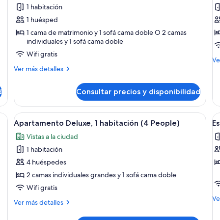
de
d
1 habitación
Estudio,
A
1 huésped
terraza
D
1 cama de matrimonio y 1 sofá cama doble O 2 camas
1
individuales y 1 sofá cama doble
h
Wifi gratis
M
Ve
Más
de
Ver más detalles
detalles
de
de
Ap
d
Consultar precios y disponibilidad
Estudio,
De
terraza
1
ha
a, un escritorio, una silla y un televisor montado en la pared.
Abrir
Habitación de hotel con una cama, un e
A
7
Apartamento Deluxe, 1 habitación (4 People)
Es
todas
t
Vistas a la ciudad
las
la
1 habitación
fotos
f
de
d
4 huéspedes
Apartamento
E
2 camas individuales grandes y 1 sofá cama doble
Deluxe,
(
Wifi gratis
1
3
M
Ve
Más
Ver más detalles
habitación
P
de
detalles
de
(4
de