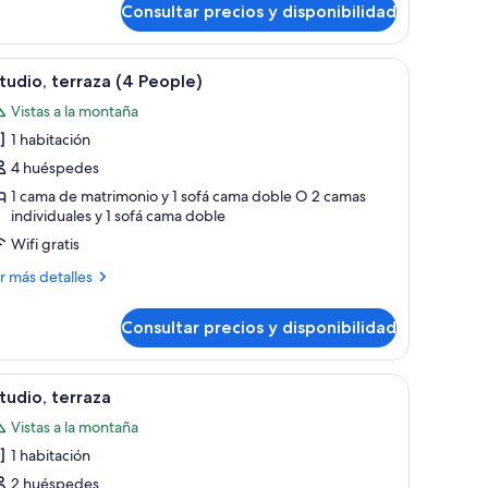
tudio
Consultar precios y disponibilidad
or
urbano y zonas verdes.
, que incluye un sofá, sillas, una mesa de centro y una lámpara.
brir
Una habitación moderna con una mesa redonda 
ople)
9
tudio, terraza (4 People)
odas
Vistas a la montaña
s
1 habitación
otos
e
4 huéspedes
studio,
1 cama de matrimonio y 1 sofá cama doble O 2 camas
individuales y 1 sofá cama doble
erraza
4
Wifi gratis
eople)
ás
r más detalles
talles
Consultar precios y disponibilidad
tudio,
rraza
, que incluye un sofá, sillas, una mesa de centro y una lámpara.
brir
Una habitación moderna con una mesa redonda 
9
ople)
tudio, terraza
odas
Vistas a la montaña
s
1 habitación
otos
e
2 huéspedes