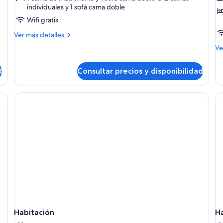
individuales y 1 sofá cama doble
Estudio
E
Wifi gratis
t
Más
Ver más detalles
detalles
M
Ve
de
de
Estudio
de
d
Consultar precios y disponibilidad
Es
te
Habitación
H