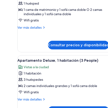
de
1 huésped
Estudio
1 cama de matrimonio y 1 sofá cama doble O 2 camas
individuales y 1 sofá cama doble
Wifi gratis
Más
Ver más detalles
detalles
de
Estudio
Consultar precios y disponibilida
Abrir
Habitación de hotel con una cam
7
Apartamento Deluxe, 1 habitación (3 People)
todas
Vistas a la ciudad
las
1 habitación
fotos
de
3 huéspedes
Apartamento
2 camas individuales grandes y 1 sofá cama doble
Deluxe,
Wifi gratis
1
Más
Ver más detalles
habitación
detalles
(3
de