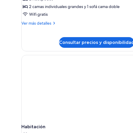
Apartamento
2 camas individuales grandes y 1 sofá cama doble
Deluxe,
Wifi gratis
1
Más
Ver más detalles
habitación
detalles
de
Apartamento
Consultar precios y disponibilida
Deluxe,
1
habitación
Habitación