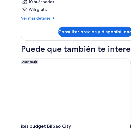
10 huéspedes
Wifi gratis
Más
Ver más detalles
detalles
de
Consultar precios y disponibilida
Habitación
Puede que también te interes
ibis budget Bilbao City
Anuncio
ibis budget Bilbao City