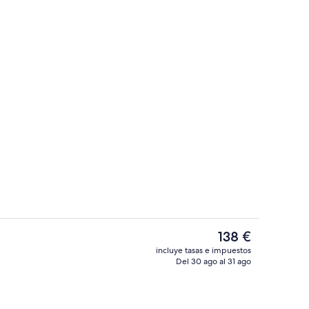
a hipoalergénica y edredones de plumas
Máquina de café espresso, cafetera o t
El
138 €
precio
incluye tasas e impuestos
actual
Del 30 ago al 31 ago
Vistas desde la habitación
es
de
138 €