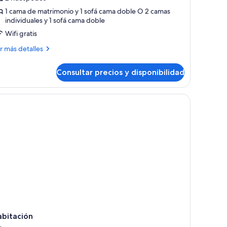
studio,
1 cama de matrimonio y 1 sofá cama doble O 2 camas
individuales y 1 sofá cama doble
erraza
Wifi gratis
ás
r más detalles
talles
Consultar precios y disponibilidad
tudio,
rraza
abitación