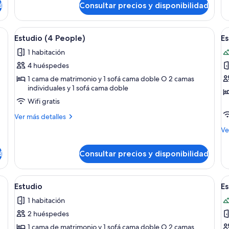
Es
d
Consultar precios y disponibilidad
Apartamento
People)
(F
Deluxe,
3
1
a mesa redonda de madera y dos sillas, un ventanal con vistas a un paisaje 
Abrir
Una sala de estar moderna con comedor
A
Pe
9
habitación
Estudio (4 People)
Es
todas
t
(4
1 habitación
People)
las
la
4 huéspedes
fotos
f
de
d
1 cama de matrimonio y 1 sofá cama doble O 2 camas
individuales y 1 sofá cama doble
Estudio
E
Wifi gratis
(4
t
People)
(
Más
Ver más detalles
detalles
P
M
Ve
de
de
Estudio
de
(4
d
Consultar precios y disponibilidad
Es
People)
te
(4
a, un escritorio, una silla y un televisor montado en la pared.
Abrir
Una sala de estar moderna con comedor
A
8
Pe
Estudio
Es
todas
t
1 habitación
las
la
2 huéspedes
fotos
f
de
d
1 cama de matrimonio y 1 sofá cama doble O 2 camas