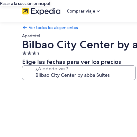
Pasar a la sección principal
Comprar viaje
Ver todos los alojamientos
Apartotel
Bilbao City Center by 
Alojamiento
de
Elige las fechas para ver los precios
3.5 estrellas
¿A dónde vas?
Galería
de
imágenes
de
Bilbao
City