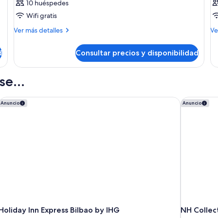
10 huéspedes
Wifi gratis
Más
M
Ver más detalles
Ve
detalles
de
de
de
d
Consultar precios y disponibilidad
Habitación
Ha
e...
Holiday Inn Express Bilbao by IHG
NH Collect
Anuncio
Anuncio
Holiday Inn Express Bilbao by IHG
NH Collect