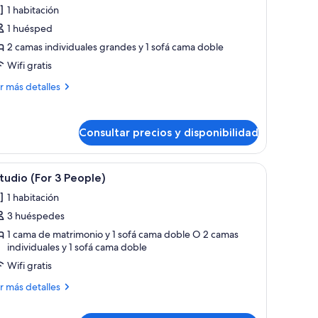
e
1 habitación
partamento
1 huésped
eluxe,
2 camas individuales grandes y 1 sofá cama doble
Wifi gratis
abitación
ás
r más detalles
talles
artamento
Consultar precios y disponibilidad
luxe,
bitación
scritorio, una silla y un televisor montado en la pared.
brir
Una sala de estar moderna con comedor, que in
9
tudio (For 3 People)
odas
1 habitación
s
3 huéspedes
otos
e
1 cama de matrimonio y 1 sofá cama doble O 2 camas
individuales y 1 sofá cama doble
studio
Wifi gratis
For
ás
r más detalles
eople)
talles