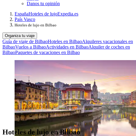
Danos tu opinión
España
Hoteles de lujo
Expedia.es
País Vasco
Hoteles de lujo en Bilbao
Organiza tu viaje
Guía de viaje de Bilbao
Hoteles en Bilbao
Alquileres vacacionales en
Bilbao
Vuelos a Bilbao
Actividades en Bilbao
Alquiler de coches en
Bilbao
Paquetes de vacaciones en Bilbao
Hoteles de lujo en Bilbao