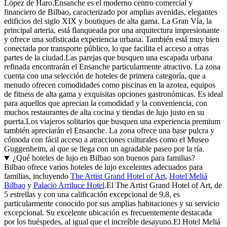
López de Haro.Ensanche es el moderno centro comercial y
financiero de Bilbao, caracterizado por amplias avenidas, elegantes
edificios del siglo XIX y boutiques de alta gama. La Gran Vía, la
principal arteria, está flanqueada por una arquitectura impresionante
y ofrece una sofisticada experiencia urbana. También está muy bien
conectada por transporte público, lo que facilita el acceso a otras
partes de la ciudad.Las parejas que busquen una escapada urbana
refinada encontrarán el Ensanche particularmente atractivo. La zona
cuenta con una selección de hoteles de primera categoría, que a
menudo ofrecen comodidades como piscinas en la azotea, equipos
de fitness de alta gama y exquisitas opciones gastronómicas. Es ideal
para aquellos que aprecian la comodidad y la conveniencia, con
muchos restaurantes de alta cocina y tiendas de lujo justo en su
puerta.Los viajeros solitarios que busquen una experiencia premium
también apreciarán el Ensanche. La zona ofrece una base pulcra y
cómoda con fácil acceso a atracciones culturales como el Museo
Guggenheim, al que se llega con un agradable paseo por la ría.
¿Qué hoteles de lujo en Bilbao son buenos para familias?
Bilbao ofrece varios hoteles de lujo excelentes adecuados para
familias, incluyendo
The Artist Grand Hotel of Art
,
Hotel Meliá
Bilbao
y
Palacio Arriluce Hotel
.El The Artist Grand Hotel of Art, de
5 estrellas y con una calificación excepcional de 9,8, es
particularmente conocido por sus amplias habitaciones y su servicio
excepcional. Su excelente ubicación es frecuentemente destacada
por los huéspedes, al igual que el increíble desayuno.El Hotel Meliá