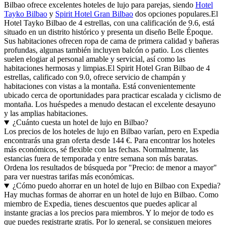
Bilbao ofrece excelentes hoteles de lujo para parejas, siendo
Hotel
Tayko Bilbao
y
Spirit Hotel Gran Bilbao
dos opciones populares.El
Hotel Tayko Bilbao de 4 estrellas, con una calificación de 9.6, está
situado en un distrito histórico y presenta un diseño Belle Époque.
Sus habitaciones ofrecen ropa de cama de primera calidad y bañeras
profundas, algunas también incluyen balcón o patio. Los clientes
suelen elogiar al personal amable y servicial, así como las
habitaciones hermosas y limpias.El Spirit Hotel Gran Bilbao de 4
estrellas, calificado con 9.0, ofrece servicio de champán y
habitaciones con vistas a la montaña. Está convenientemente
ubicado cerca de oportunidades para practicar escalada y ciclismo de
montaña. Los huéspedes a menudo destacan el excelente desayuno
y las amplias habitaciones.
¿Cuánto cuesta un hotel de lujo en Bilbao?
Los precios de los hoteles de lujo en Bilbao varían, pero en Expedia
encontrarás una gran oferta desde 144 €. Para encontrar los hoteles
más económicos, sé flexible con las fechas. Normalmente, las
estancias fuera de temporada y entre semana son más baratas.
Ordena los resultados de búsqueda por "Precio: de menor a mayor"
para ver nuestras tarifas más económicas.
¿Cómo puedo ahorrar en un hotel de lujo en Bilbao con Expedia?
Hay muchas formas de ahorrar en un hotel de lujo en Bilbao. Como
miembro de Expedia, tienes descuentos que puedes aplicar al
instante gracias a los precios para miembros. Y lo mejor de todo es
que puedes registrarte gratis. Por lo general, se consiguen mejores