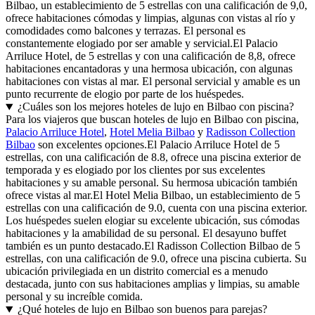
Bilbao, un establecimiento de 5 estrellas con una calificación de 9,0,
ofrece habitaciones cómodas y limpias, algunas con vistas al río y
comodidades como balcones y terrazas. El personal es
constantemente elogiado por ser amable y servicial.El Palacio
Arriluce Hotel, de 5 estrellas y con una calificación de 8,8, ofrece
habitaciones encantadoras y una hermosa ubicación, con algunas
habitaciones con vistas al mar. El personal servicial y amable es un
punto recurrente de elogio por parte de los huéspedes.
¿Cuáles son los mejores hoteles de lujo en Bilbao con piscina?
Para los viajeros que buscan hoteles de lujo en Bilbao con piscina,
Palacio Arriluce Hotel
,
Hotel Melia Bilbao
y
Radisson Collection
Bilbao
son excelentes opciones.El Palacio Arriluce Hotel de 5
estrellas, con una calificación de 8.8, ofrece una piscina exterior de
temporada y es elogiado por los clientes por sus excelentes
habitaciones y su amable personal. Su hermosa ubicación también
ofrece vistas al mar.El Hotel Melia Bilbao, un establecimiento de 5
estrellas con una calificación de 9.0, cuenta con una piscina exterior.
Los huéspedes suelen elogiar su excelente ubicación, sus cómodas
habitaciones y la amabilidad de su personal. El desayuno buffet
también es un punto destacado.El Radisson Collection Bilbao de 5
estrellas, con una calificación de 9.0, ofrece una piscina cubierta. Su
ubicación privilegiada en un distrito comercial es a menudo
destacada, junto con sus habitaciones amplias y limpias, su amable
personal y su increíble comida.
¿Qué hoteles de lujo en Bilbao son buenos para parejas?