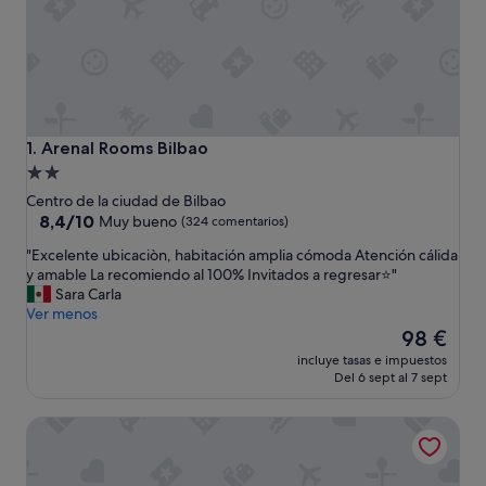
Arenal Rooms Bilbao
1. Arenal Rooms Bilbao
Alojamiento
de
Centro de la ciudad de Bilbao
2.0 estrellas
8.4
8,4/10
Muy bueno
(324 comentarios)
sobre
"
"Excelente ubicaciòn, habitación amplia cómoda Atención cálida
10,
E
y amable La recomiendo al 100% Invitados a regresar⭐️"
Muy
x
Sara Carla
bueno,
c
Ver menos
(324 comentarios)
e
El
98 €
l
precio
incluye tasas e impuestos
e
actual
Del 6 sept al 7 sept
n
es
t
de
NYX Hotel Bilbao by Leonardo Hotels
e
98 €
u
b