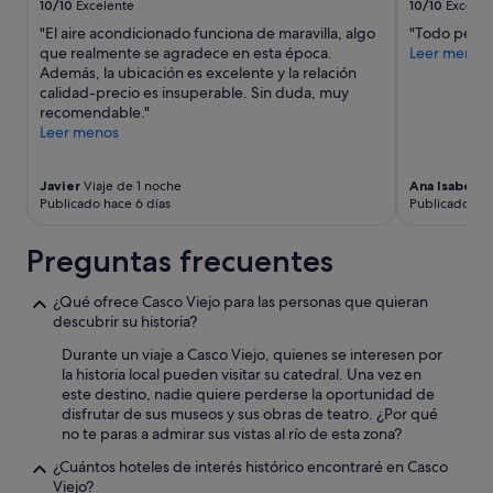
a
m
10/10
Excelente
10/10
Excelen
cambios.
o
"El aire acondicionado funciona de maravilla, algo
"Todo perfe
Pueden
s
que realmente se agradece en esta época.
Leer menos
aplicarse
c
Además, la ubicación es excelente y la relación
términos
u
calidad-precio es insuperable. Sin duda, muy
y
a
recomendable."
condiciones
n
Leer menos
adicionales.
d
o
v
Javier
Viaje de 1 noche
Ana Isabel
Vi
o
Publicado hace 6 días
Publicado ha
l
v
Preguntas frecuentes
a
m
o
¿Qué ofrece Casco Viejo para las personas que quieran
s
descubrir su historia?
.
Durante un viaje a Casco Viejo, quienes se interesen por
"
la historia local pueden visitar su catedral. Una vez en
este destino, nadie quiere perderse la oportunidad de
disfrutar de sus museos y sus obras de teatro. ¿Por qué
no te paras a admirar sus vistas al río de esta zona?
¿Cuántos hoteles de interés histórico encontraré en Casco
Viejo?