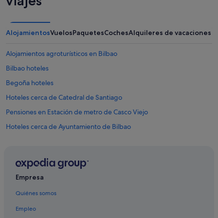
viajes
Alojamientos
Vuelos
Paquetes
Coches
Alquileres de vacaciones
Alojamientos agroturísticos en Bilbao
Bilbao hoteles
Begoña hoteles
Hoteles cerca de Catedral de Santiago
Pensiones en Estación de metro de Casco Viejo
Hoteles cerca de Ayuntamiento de Bilbao
Abando hoteles
Hoteles con bar en Casco viejo de Bilbao
Hoteles de aventura en Bilbao
Empresa
Hoteles con conserje en Bilbao
Quiénes somos
Hoteles con piscina en Bilbao
Empleo
Pillow hoteles en Casco Viejo