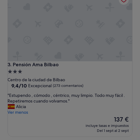
h
ó
o
m
t
o
e
d
l
a
s
A
u
t
p
e
e
n
r
c
u
i
b
ó
Pensión Ama Bilbao
3. Pensión Ama Bilbao
i
n
Alojamiento
c
c
de
a
Centro de la ciudad de Bilbao
á
d
3.0 estrellas
9.4
9,4/10
l
Excepcional
(273 comentarios)
o
sobre
i
"
"Estupendo , cómodo , céntrico, muy limpio. Todo muy fácil .
e
10,
d
E
Repetiremos cuando volvamos."
l
Excepcional,
a
s
Alicia
p
(273 comentarios)
y
t
Ver menos
e
a
u
El
r
137 €
m
p
precio
s
a
incluye tasas e impuestos
e
actual
o
b
Del 1 sept al 2 sept
n
es
n
l