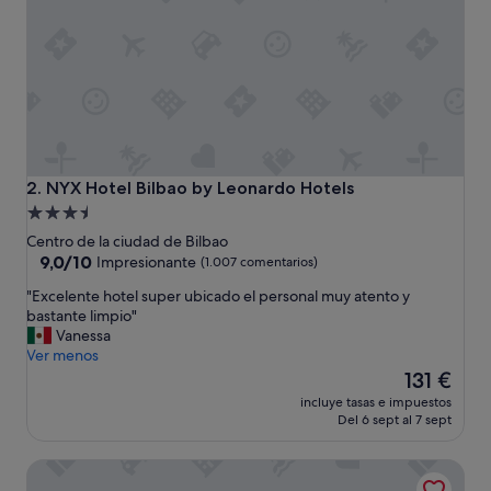
i
c
a
c
i
ò
n
,
h
a
NYX Hotel Bilbao by Leonardo Hotels
2. NYX Hotel Bilbao by Leonardo Hotels
b
Alojamiento
i
de
t
Centro de la ciudad de Bilbao
a
3.5 estrellas
9.0
9,0/10
Impresionante
(1.007 comentarios)
c
sobre
"
"Excelente hotel super ubicado el personal muy atento y
i
10,
E
bastante limpio"
ó
Impresionante,
x
Vanessa
n
(1.007 comentarios)
c
Ver menos
a
e
El
m
131 €
l
precio
p
incluye tasas e impuestos
e
actual
l
Del 6 sept al 7 sept
n
es
i
t
de
a
Pensión Ama Bilbao
e
131 €
c