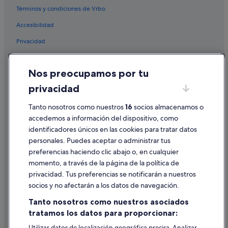
Términos y condiciones de Vrbo
Hoteles para ir de compras en Casco Viejo
Accesibilidad
Hoteles LGTBQIA en San Francisco
Privacidad
Hoteles que aceptan mascotas en Bilbao
Melia hoteles en Bilbao
Cookies
Nos preocupamos por tu
Zurbaran hoteles
Condiciones de uso
privacidad
Hoteles de 3 estrellas en Casco viejo de Bilbao
Información legal/contacto
Hoteles con restaurante en Bilbao
Tanto nosotros como nuestros
16
socios almacenamos o
Pautas sobre el contenido y cómo denunciar contenido
accedemos a información del dispositivo, como
Hoteles boutique en Bilbao
identificadores únicos en las cookies para tratar datos
Ayuda
Apartamentos en Estación de tranvía de Uribitarte
personales. Puedes aceptar o administrar tus
Ayuda
Hoteles con gimnasio en Casco Viejo
preferencias haciendo clic abajo o, en cualquier
momento, a través de la página de la política de
Hoteles de golf en Bilbao
Cancelar un vuelo
privacidad. Tus preferencias se notificarán a nuestros
Hoteles con spa en Bilbao
Cancelar una reserva de hotel o de un alquiler vacacional
socios y no afectarán a los datos de navegación.
Hoteles que aceptan mascotas en Casco Viejo
Plazos de reembolso
Tanto nosotros como nuestros asociados
Hoteles de 4 estrellas en Casco viejo de Bilbao
tratamos los datos para proporcionar:
Utilizar un cupón de Expedia
Best Western hoteles en Bilbao
Utilizar datos de localización geográfica precisa. Analizar