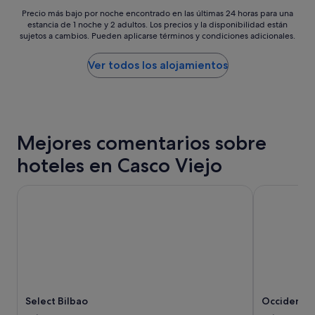
p
o
d
Precio
i
Precio más bajo por noche encontrado en las últimas 24 horas para una
"
o
estancia de 1 noche y 2 adultos. Los precios y la disponibilidad están
más
o
s
sujetos a cambios. Pueden aplicarse términos y condiciones adicionales.
bajo
.
a
por
T
r
noche
o
Ver todos los alojamientos
e
encontrado
d
g
en
o
r
las
m
e
últimas
u
s
24 horas
y
a
Mejores comentarios sobre
para
f
r
una
á
⭐️
hoteles en Casco Viejo
estancia
c
"
de
i
1 noche
Select Bilbao
Occidental 
l
y
.
2 adultos.
R
Los
e
precios
p
y
e
la
t
disponibilidad
i
están
r
Select Bilbao
Occidental
sujetos
e