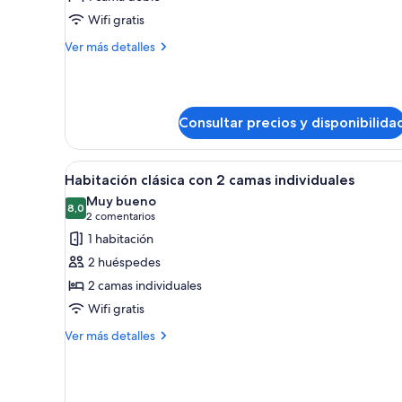
Habitación
Wifi gratis
básica
Más
Ver más detalles
detalles
de
Habitación
básica
Consultar precios y disponibilida
Abrir
Una habitación de hotel moder
5
Habitación clásica con 2 camas individuales
todas
Muy bueno
las
8,0
8,0 de 10
(2 comentarios)
2 comentarios
fotos
1 habitación
de
2 huéspedes
Habitación
2 camas individuales
clásica
Wifi gratis
con
2
Más
Ver más detalles
detalles
camas
de
individuales
Habitación
clásica