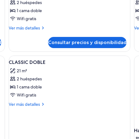
2 huéspedes
Habitación
H
1 cama doble
clásica
s
Wifi gratis
doble
Más
M
Ver más detalles
Ve
detalles
de
de
de
d
Consultar precios y disponibilidad
Habitación
Ha
clásica
su
doble
na con una cama grande, un banco, un escritorio y un espejo.
Abrir
Edredones de plumas, minibar, caja fue
4
CLASSIC DOBLE
todas
21 m²
las
2 huéspedes
fotos
de
1 cama doble
CLASSIC
Wifi gratis
DOBLE
Más
Ver más detalles
detalles
de
CLASSIC
DOBLE
H