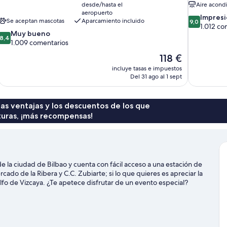
desde/hasta el
Aire acond
aeropuerto
9.0
Impres
Se aceptan mascotas
Aparcamiento incluido
9,0
sobre
1.012 co
8.4
Muy bueno
10,
8,4
sobre
1.009 comentarios
Impresionan
10,
1.012 coment
El
118 €
Muy
precio
incluye tasas e impuestos
bueno,
actual
Del 31 ago al 1 sept
1.009 comentarios
es
de
118 €
 las ventajas y los descuentos de los que
turas, ¡más recompensas!
e la ciudad de Bilbao y cuenta con fácil acceso a una estación de
ado de la Ribera y C.C. Zubiarte; si lo que quieres es apreciar la
Golfo de Vizcaya. ¿Te apetece disfrutar de un evento especial?
o Centro deportivo del frontón Bizkaia Frontoia. Los huéspedes
viaje de Bilbao