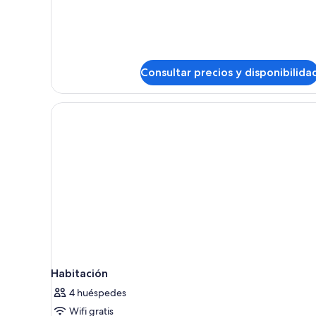
con
2
camas
individuales
Consultar precios y disponibilida
Habitación
4 huéspedes
Wifi gratis