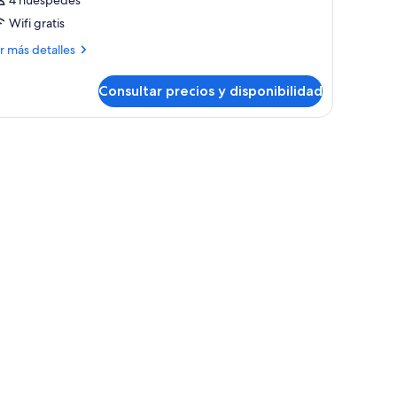
4 huéspedes
Wifi gratis
ás
r más detalles
talles
Consultar precios y disponibilidad
bitación