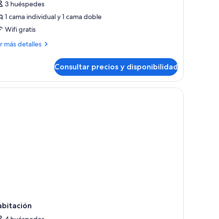
3 huéspedes
abitación
1 cama individual y 1 cama doble
uperior
Wifi gratis
ás
r más detalles
talles
Consultar precios y disponibilidad
bitación
perior
rte y escritorio
abitación