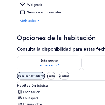
Wifi gratis
Fachada del 
Servicios empresariales
Abrir todos
Opciones de la habitación
Consulta la disponibilidad para estas fec
Consulta la disponibilidad para esta noche, ago 6 - 
Consulta la d
Esta noche
ago 6 - ago 7
Filtros
Todas las habitaciones
1 cama
2 camas
disponibles
Abrir
Habitación de hotel con una ca
para
5
Habitación básica
todas
las
1 habitación
las
habitaciones
1 huésped
fotos
de
1 cama doble