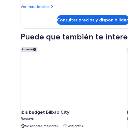
Más
Ver más detalles
detalles
de
Consultar precios y disponibilida
Habitación
Puede que también te interes
ibis budget Bilbao City
Anuncio
ibis budget Bilbao City
Basurtu
Se aceptan mascotas
Wifi gratis