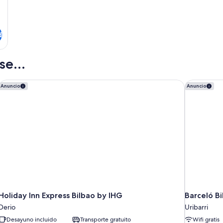
d
e...
Holiday Inn Express Bilbao by IHG
Barceló Bi
Anuncio
Anuncio
Holiday Inn Express Bilbao by IHG
Barceló B
Derio
Uribarri
Desayuno incluido
Transporte gratuito
Wifi gratis