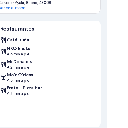
Canciller Ayala, Bilbao, 48008
Ver en el mapa
Mapa
Restaurantes
Café Iruña
NKO Eneko
A 5 min a pie
McDonald's
A 2 min a pie
Mo'r O'rless
A 5 min a pie
Fratelli Pizza bar
A 3 min a pie