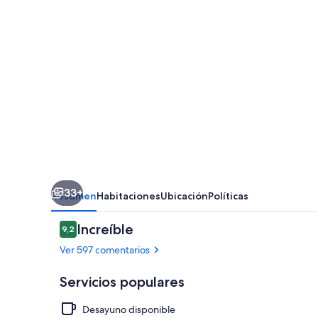
33+
Resumen
Habitaciones
Ubicación
Políticas
Comentarios
Increíble
9,2
9,2 de 10
Ver 597 comentarios
Servicios populares
Desayuno disponible