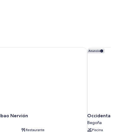
lbao Nervión
Occidental Bilbao
Anuncio
ilbao Nervión
Occidental Bilbao
Begoña
Restaurante
Piscina