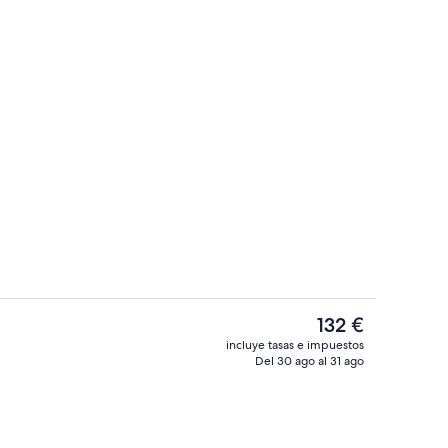
Vestíbulo
El
132 €
precio
incluye tasas e impuestos
actual
Del 30 ago al 31 ago
Habitación clásica con 2 camas individ
es
de
132 €