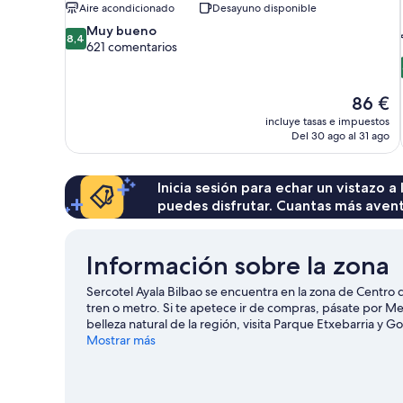
Aire acondicionado
Desayuno disponible
8.4
Muy bueno
8,4
sobre
621 comentarios
10,
Muy
bueno,
El
86 €
621 comentarios
precio
incluye tasas e impuestos
actual
Del 30 ago al 31 ago
es
de
86 €
Inicia sesión para echar un vistazo a
puedes disfrutar. Cuantas más aven
Información sobre la zona
Sercotel Ayala Bilbao se encuentra en la zona de Centro d
tren o metro. Si te apetece ir de compras, pásate por Merc
belleza natural de la región, visita Parque Etxebarria y 
Puedes consultar el calendario de Estadio de San Mamés 
Mostrar más
destacan la ubicación céntrica de este hotel.
Ver guía de 