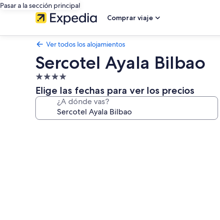
Pasar a la sección principal
Comprar viaje
Ver todos los alojamientos
Sercotel Ayala Bilbao
Alojamiento
de
Elige las fechas para ver los precios
4.0 estrellas
¿A dónde vas?
Galería
de
imágenes
de
Sercotel
Ayala
Bilbao