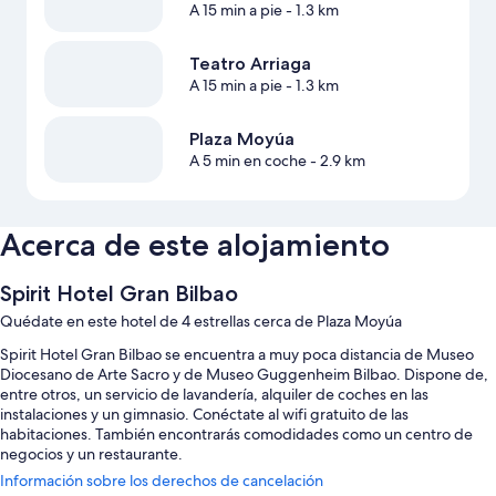
A 15 min a pie
- 1.3 km
Teatro Arriaga
A 15 min a pie
- 1.3 km
Plaza Moyúa
A 5 min en coche
- 2.9 km
Acerca de este alojamiento
Spirit Hotel Gran Bilbao
Quédate en este hotel de 4 estrellas cerca de Plaza Moyúa
Spirit Hotel Gran Bilbao se encuentra a muy poca distancia de Museo
Diocesano de Arte Sacro y de Museo Guggenheim Bilbao. Dispone de,
entre otros, un servicio de lavandería, alquiler de coches en las
instalaciones y un gimnasio. Conéctate al wifi gratuito de las
habitaciones. También encontrarás comodidades como un centro de
negocios y un restaurante.
Información sobre los derechos de cancelación
Estos son otros servicios: