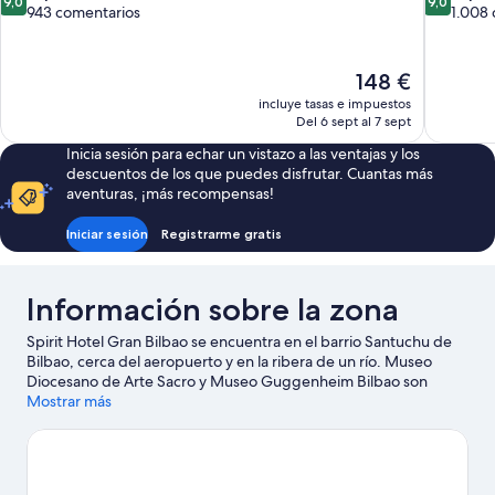
9,0
9,0
sobre
sobre
943 comentarios
1.008
10,
10,
Impresionante,
Impresion
943 comentarios
1.008 com
El
148 €
precio
incluye tasas e impuestos
actual
Del 6 sept al 7 sept
es
Inicia sesión para echar un vistazo a las ventajas y los
de
descuentos de los que puedes disfrutar. Cuantas más
148 €
aventuras, ¡más recompensas!
Iniciar sesión
Registrarme gratis
Información sobre la zona
Spirit Hotel Gran Bilbao se encuentra en el barrio Santuchu de
Bilbao, cerca del aeropuerto y en la ribera de un río. Museo
Diocesano de Arte Sacro y Museo Guggenheim Bilbao son
lugares de visita obligada para los aficionados a la cultura;
Mostrar más
añádelos a tu itinerario junto con Plaza Moyúa. Centro cultural
Azkuna Zentroa y Casa de cultura de Barrainkua también
merecen la pena. Disfruta de la naturaleza al aire libre
practicando actividades como el ciclismo de montaña, la