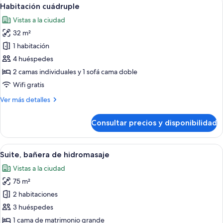
Abrir
12
3
Habitación cuádruple
todas
camas
Vistas a la ciudad
individuales
las
32 m²
fotos
de
1 habitación
Habitación
4 huéspedes
cuádruple
2 camas individuales y 1 sofá cama doble
Wifi gratis
Más
Ver más detalles
detalles
de
Consultar precios y disponibilidad
Habitación
cuádruple
Abrir
Un dormitorio moderno con una cama gr
8
Suite, bañera de hidromasaje
todas
Vistas a la ciudad
las
75 m²
fotos
de
2 habitaciones
Suite,
3 huéspedes
bañera
1 cama de matrimonio grande