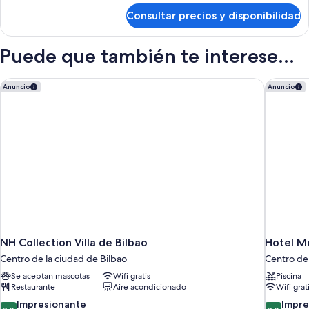
de
Consultar precios y disponibilidad
Habitación
Puede que también te interese...
NH Collection Villa de Bilbao
Hotel Me
Anuncio
Anuncio
NH Collection Villa de Bilbao
Hotel Me
Centro de la ciudad de Bilbao
Centro de 
Se aceptan mascotas
Wifi gratis
Piscina
Restaurante
Aire acondicionado
Wifi grat
9.0
9.0
Impresionante
Impre