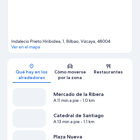
escalada o las rutas a pie o en bicicleta, y aprovecha que
dispones de alquiler de bicicletas en las inmediaciones para
explorar todo lo que la región tiene que ofrecer.
Ver guía de
viaje de Bilbao
Indalecio Prieto Hiribidea, 1, Bilbao, Vizcaya, 48004
Ver en el mapa
Mapa
Qué hay en los
Cómo moverse
Restaurantes
alrededores
por la zona
Mercado de la Ribera
A 11 min a pie
- 1.0 km
Catedral de Santiago
A 13 min a pie
- 1.1 km
Plaza Nueva