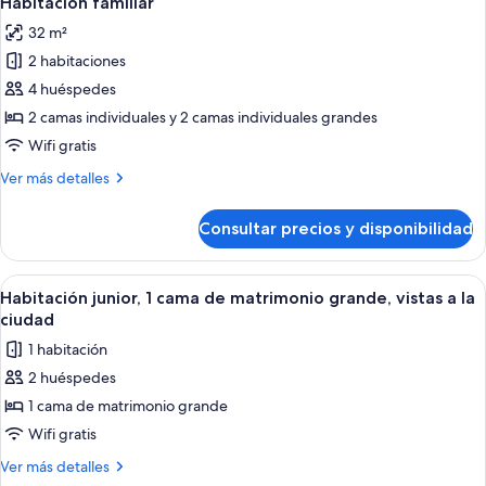
Habitación familiar
todas
de
la
32 m²
matrimonio
las
ciudad
grande,
2 habitaciones
fotos
vistas
de
4 huéspedes
a
Habitación
la
2 camas individuales y 2 camas individuales grandes
ciudad
familiar
Wifi gratis
Más
Ver más detalles
detalles
de
Consultar precios y disponibilidad
Habitación
familiar
Abrir
Una habitación de hotel con cama, sof
6
Habitación junior, 1 cama de matrimonio grande, vistas a la
todas
ciudad
las
1 habitación
fotos
2 huéspedes
de
1 cama de matrimonio grande
Habitación
junior,
Wifi gratis
1
Más
Ver más detalles
cama
detalles