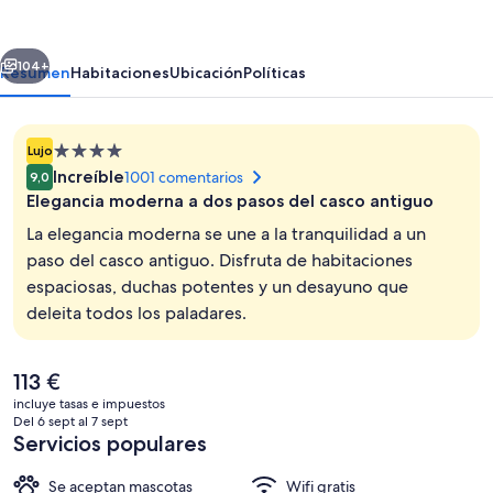
Gran
Bilbao
erior
Siguiente
104+
Resumen
Habitaciones
Ubicación
Políticas
Alojamiento
Lujo
de
Increíble
1001 comentarios
9,0
4.0 estrellas
Elegancia moderna a dos pasos del casco antiguo
La elegancia moderna se une a la tranquilidad a un
paso del casco antiguo. Disfruta de habitaciones
espaciosas, duchas potentes y un desayuno que
Recepción
deleita todos los paladares.
El
113 €
precio
incluye tasas e impuestos
actual
Del 6 sept al 7 sept
es
Servicios populares
de
113 €
Se aceptan mascotas
Wifi gratis