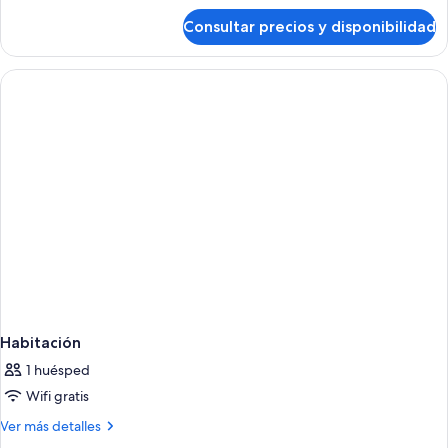
de
Consultar precios y disponibilidad
Habitación
Habitación
1 huésped
Wifi gratis
Más
Ver más detalles
detalles