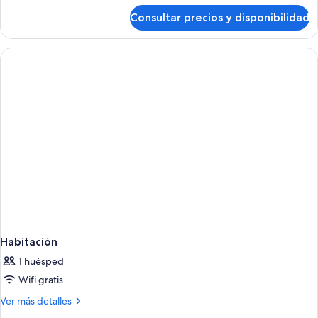
de
Consultar precios y disponibilidad
Habitación
Habitación
1 huésped
Wifi gratis
Más
Ver más detalles
detalles