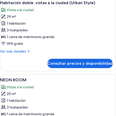
12
a
Habitación doble, vistas a la ciudad (Urban Style)
todas
la
Vistas a la ciudad
montaña
las
29 m²
fotos
de
1 habitación
Habitación
3 huéspedes
doble,
1 cama de matrimonio grande
vistas
Wifi gratis
a
Más
Ver más detalles
la
detalles
ciudad
de
Consultar precios y disponibilidad
(Urban
Habitación
doble,
Style)
vistas
Abrir
Una habitación de hotel con una cama 
9
a
NEON ROOM
todas
la
Vistas a la ciudad
ciudad
las
(Urban
25 m²
fotos
Style)
de
1 habitación
NEON
3 huéspedes
ROOM
1 cama de matrimonio grande