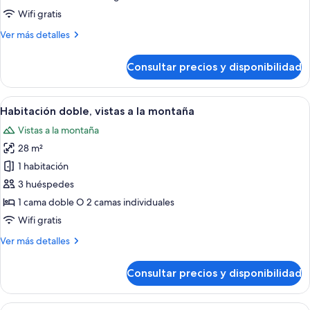
de
Wifi gratis
hidromasaje
Más
Ver más detalles
detalles
de
Consultar precios y disponibilidad
Suite,
bañera
de
Abrir
Habitación de hotel con una cama gran
10
hidromasaje
Habitación doble, vistas a la montaña
todas
Vistas a la montaña
las
28 m²
fotos
de
1 habitación
Habitación
3 huéspedes
doble,
1 cama doble O 2 camas individuales
vistas
Wifi gratis
a
Más
Ver más detalles
la
detalles
montaña
de
Consultar precios y disponibilidad
Habitación
doble,
vistas
Abrir
Habitación de hotel con una cama grande