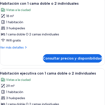
Abrir
Habitación de hotel con una cama gran
11
Habitación con 1 cama doble o 2 individuales
habitaciones
todas
Vistas a la ciudad
las
18 m²
fotos
de
1 habitación
Habitación
3 huéspedes
con
1 cama doble O 2 camas individuales
1
Wifi gratis
cama
Más
Ver más detalles
doble
detalles
o
de
Consultar precios y disponibilidad
2
Habitación
con
individuales
1
Abrir
Habitación de hotel con cama, escritori
15
cama
Habitación ejecutiva con 1 cama doble o 2 individuales
todas
doble
Vistas a la ciudad
o
las
2
29 m²
fotos
individuales
de
1 habitación
Habitación
3 huéspedes
ejecutiva
1 cama doble O 2 camas individuales