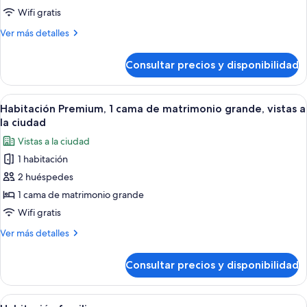
Wifi gratis
Más
Ver más detalles
detalles
de
Consultar precios y disponibilidad
NEON
ROOM
Abrir
Habitación de hotel con una cama grand
7
Habitación Premium, 1 cama de matrimonio grande, vistas a
todas
la ciudad
las
Vistas a la ciudad
fotos
1 habitación
de
2 huéspedes
Habitación
Premium,
1 cama de matrimonio grande
1
Wifi gratis
cama
Más
Ver más detalles
de
detalles
matrimonio
de
Consultar precios y disponibilidad
Habitación
grande,
Premium,
vistas
1
Abrir
Una habitación de hotel con una cama
a
5
cama