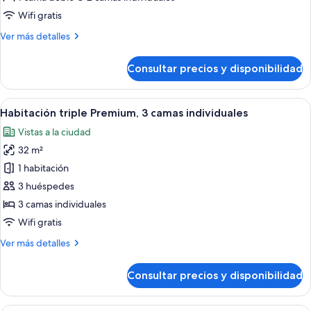
con
Wifi gratis
1
Más
Ver más detalles
cama
detalles
doble
de
Consultar precios y disponibilidad
o
Habitación
ejecutiva
2
con
Abrir
Una habitación de hotel con dos camas,
individuales
6
1
Habitación triple Premium, 3 camas individuales
todas
cama
Vistas a la ciudad
doble
las
o
32 m²
fotos
2
de
1 habitación
individuales
Habitación
3 huéspedes
triple
3 camas individuales
Premium,
Wifi gratis
3
Más
Ver más detalles
camas
detalles
individuales
de
Consultar precios y disponibilidad
Habitación
triple
Premium,
Una habitación de hotel moderna con u