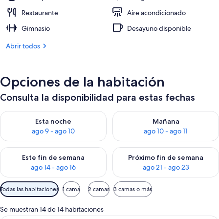
Restaurante
Aire acondicionado
Gimnasio
Desayuno disponible
Abrir todos
Opciones de la habitación
Consulta la disponibilidad para estas fechas
Consulta la disponibilidad para esta noche, ago 9 - ago 10
Consulta la disponibilidad par
Esta noche
Mañana
ago 9 - ago 10
ago 10 - ago 11
Consulta la disponibilidad para este fin de semana, ago 14 - a
Consulta la disponibilidad par
Este fin de semana
Próximo fin de semana
ago 14 - ago 16
ago 21 - ago 23
Filtros
Todas las habitaciones
1 cama
2 camas
3 camas o más
disponibles
para
Se muestran 14 de 14 habitaciones
las