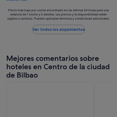
c
112 €
i
ó
Precio
Precio más bajo por noche encontrado en las últimas 24 horas para una
n
estancia de 1 noche y 2 adultos. Los precios y la disponibilidad están
más
sujetos a cambios. Pueden aplicarse términos y condiciones adicionales.
e
bajo
s
por
t
noche
Ver todos los alojamientos
a
encontrado
b
en
a
las
l
últimas
i
24 horas
Mejores comentarios sobre
m
para
p
una
hoteles en Centro de la ciudad
i
estancia
a
de
de Bilbao
p
1 noche
e
y
Hotel ILUNION Bilbao
NH Collectio
r
2 adultos.
o
Los
e
precios
l
y
s
la
o
disponibilidad
f
están