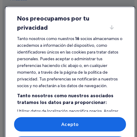
Independent hoteles en Casco viejo de Bilbao
Casas barco en Bilbao
Cookies
Nos preocupamos por tu
Hoteles con spa en Casco Viejo
Condiciones de uso
privacidad
Hoteles con bar en Centro de la ciudad de Bilbao
Información legal/contacto
Pensiones en Estación de metro de Abando
Tanto nosotros como nuestros
16
socios almacenamos o
Pautas sobre el contenido y cómo denunciar contenido
accedemos a información del dispositivo, como
Hoteles con bar en Bilbao
identificadores únicos en las cookies para tratar datos
Ayuda
Steigenberger hoteles en Bilbao
personales. Puedes aceptar o administrar tus
Ayuda
Hoteles de lujo en Bilbao
preferencias haciendo clic abajo o, en cualquier
momento, a través de la página de la política de
Pensiones en Vizcaya
Cancelar un vuelo
privacidad. Tus preferencias se notificarán a nuestros
Hoteles de negocios en San Francisco
Cancelar una reserva de hotel o de un alquiler vacacional
socios y no afectarán a los datos de navegación.
Apartoteles en Bilbao
Plazos de reembolso
Tanto nosotros como nuestros asociados
Motel One hoteles en Bilbao
tratamos los datos para proporcionar:
Utilizar un cupón de Expedia
Hoteles de aventura en Bilbao
Utilizar datos de localización geográfica precisa. Analizar
Documentos para viajes internacionales
activamente las características del dispositivo para su
Centro de la ciudad de Bilbao hoteles
identificación. Almacenar la información en un dispositivo
Acepto
y/o acceder a ella. Publicidad y contenido personalizados,
Campings de caravanas en Vizcaya
medición de publicidad y contenido, investigación de