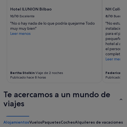
á
sujetos
c
a
Hotel ILUNION Bilbao
NH Collecti
a
cambios.
m
10/10
Excelente
8/10
Bueno
Pueden
a
aplicarse
"No o hay nada de lo que podría quejarme Todo
"No estuvo 
e
términos
muy muy bien"
instalacione
r
y
Leer menos
para el park
a
condiciones
pequeño y n
b
adicionales.
hotel al ap
a
el personal
s
completo y 
t
Leer menos
a
n
t
Bertha Stolkin
Viaje de 2 noches
Federica
Via
e
Publicado hace 8 horas
Publicado hac
p
e
Te acercamos a un mundo de
q
u
viajes
e
ñ
o
L
Alojamientos
Vuelos
Paquetes
Coches
Alquileres de vacaciones
o