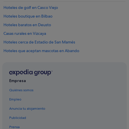
d
e
Hoteles de golf en Casco Viejo
m
Hoteles boutique en Bilbao
á
s
Hoteles baratos en Deusto
t
o
Casas rurales en Vizcaya
d
Hoteles cerca de Estadio de San Mamés
o
m
Hoteles que aceptan mascotas en Abando
u
y
Apartamentos en Estación de tranvía de Uribitarte
b
Hoteles con bar en San Francisco
i
e
Hoteles cerca de Centro cultural Azkuna Zentroa
n
Empresa
"
Paradores hoteles en Bilbao
Quiénes somos
Villas en Vizcaya
Empleo
Bilbao hoteles
Anuncia tu alojamiento
Hoteles con bodega en Bilbao
Publicidad
Hoteles románticos en Casco viejo de Bilbao
Prensa
Melia hoteles en Bilbao