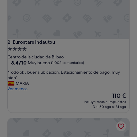
l
o
q
u
e
p
o
d
Eurostars Indautxu
2. Eurostars Indautxu
r
Alojamiento
í
de
a
Centro de la ciudad de Bilbao
q
4.0 estrellas
8.4
8,4/10
Muy bueno
(1.002 comentarios)
u
sobre
"
"Todo ok , buena ubicación. Estacionamiento de pago, muy
e
10,
T
bien"
j
Muy
o
MARIA
a
bueno,
d
Ver menos
r
(1.002 comentarios)
o
El
m
110 €
o
precio
e
incluye tasas e impuestos
k
actual
T
Del 30 ago al 31 ago
,
es
o
b
de
d
Mercure Bilbao Jardines De Albia
u
110 €
o
e
m
n
u