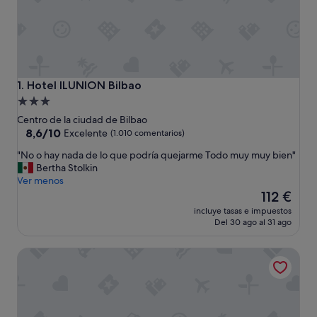
Hotel ILUNION Bilbao
1. Hotel ILUNION Bilbao
Alojamiento
de
Centro de la ciudad de Bilbao
3.0 estrellas
8.6
8,6/10
Excelente
(1.010 comentarios)
sobre
"
"No o hay nada de lo que podría quejarme Todo muy muy bien"
10,
N
Bertha Stolkin
Excelente,
o
Ver menos
(1.010 comentarios)
o
El
112 €
h
precio
incluye tasas e impuestos
a
actual
Del 30 ago al 31 ago
y
es
n
de
Eurostars Indautxu
a
112 €
d
a
d
e