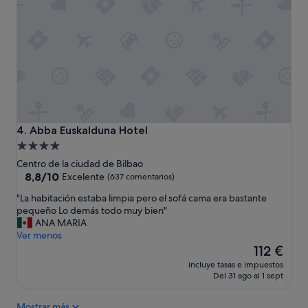
"
o
d
e
p
a
g
o
,
m
u
y
Abba Euskalduna Hotel
4. Abba Euskalduna Hotel
b
Alojamiento
i
de
Centro de la ciudad de Bilbao
e
4.0 estrellas
8.8
8,8/10
n
Excelente
(637 comentarios)
sobre
"
"
"La habitación estaba limpia pero el sofá cama era bastante
10,
L
pequeño Lo demás todo muy bien"
Excelente,
a
ANA MARIA
(637 comentarios)
h
Ver menos
a
El
112 €
b
precio
incluye tasas e impuestos
i
actual
Del 31 ago al 1 sept
t
es
a
de
Mostrar más