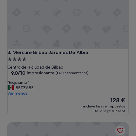
a
y
u
m
b
u
i
y
c
b
a
i
c
e
i
n
ó
"
n
Mercure Bilbao Jardines De Albia
3. Mercure Bilbao Jardines De Albia
.
Alojamiento
E
de
s
Centro de la ciudad de Bilbao
t
4.0 estrellas
9.0
9,0/10
Impresionante
(1.009 comentarios)
a
sobre
"
"Riquísimo "
c
10,
R
BETZABE
i
Impresionante,
i
Ver menos
o
(1.009 comentarios)
q
El
n
128 €
u
precio
a
incluye tasas e impuestos
í
actual
m
Del 6 sept al 7 sept
s
es
i
i
de
e
Abba Euskalduna Hotel
m
128 €
n
o
t