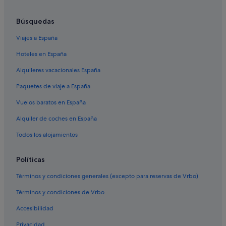
Pensiones en Bilbao
Búsquedas
Hoteles con spa en Begoña
Viajes a España
Hoteles con spa en Abando
Hoteles en España
Hoteles de golf en Bilbao
Alquileres vacacionales España
Hoteles con gimnasio en Bilbao
Paquetes de viaje a España
Hilton Hotels en Bilbao
Vuelos baratos en España
Hoteles cerca de Puente Zubizuri
Alquiler de coches en España
Hoteles con bodega en San Francisco
Hoteles cerca de Palacio de la Diputación Foral de Vizcaya
Todos los alojamientos
Abba Hotels en Bilbao
Políticas
Casas rurales en Estación de tren de Bilbao Zabalburu
Términos y condiciones generales (excepto para reservas de Vrbo)
Apartamentos en Bilbao
Términos y condiciones de Vrbo
Hoteles LGTBQIA en San Francisco
Accesibilidad
Hoteles históricos en Casco Viejo
Privacidad