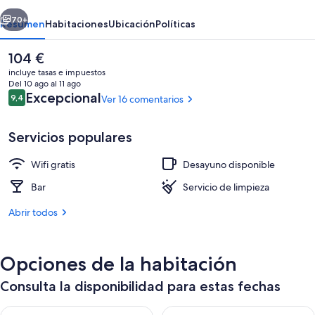
erior
Siguiente
70+
Resumen
Habitaciones
Ubicación
Políticas
El
104 €
precio
incluye tasas e impuestos
actual
Del 10 ago al 11 ago
es
Comentarios
Excepcional
9,4
Ver 16 comentarios
9,4 de 10
de
104 €
Servicios populares
Wifi gratis
Desayuno disponible
Fachada del alojamiento
Bar
Servicio de limpieza
Abrir todos
Opciones de la habitación
Consulta la disponibilidad para estas fechas
Consulta la disponibilidad para esta noche, ago 8 - ago 9
Consulta la disponibilidad pa