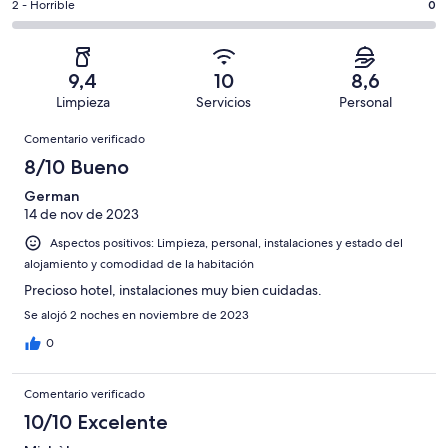
16
un
0
2 - Horrible
0
de
de
con
total
comentarios
16
un
una
de
de
con
total
puntuación
16
un
una
de
9,4
10
8,6
de
con
total
puntuación
16
Limpieza
Servicios
Personal
10
una
de
de
con
Comentarios
-
puntuación
16
8
Comentario verificado
una
Excelente
de
con
-
puntuación
8/10 Bueno
6
una
Bueno
de
-
puntuación
German
4
Normal
14 de nov de 2023
de
-
2
Aspectos positivos: Limpieza, personal, instalaciones y estado del
Mediocre
-
alojamiento y comodidad de la habitación
Horrible
Precioso hotel, instalaciones muy bien cuidadas.
Se alojó 2 noches en noviembre de 2023
0
Comentario verificado
10/10 Excelente