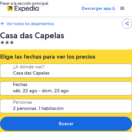
Pasar a la sección principal
Descargar app
Ver todos los alojamientos
Casa das Capelas
Alojamiento
de
3.0 estrellas
Elige las fechas para ver los precios
¿A dónde vas?
Fechas
Personas
Buscar