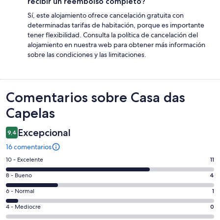
recibir un reembolso completo?
Sí, este alojamiento ofrece cancelación gratuita con
determinadas tarifas de habitación, porque es importante
tener flexibilidad. Consulta la política de cancelación del
alojamiento en nuestra web para obtener más información
sobre las condiciones y las limitaciones.
Comentarios
Comentarios sobre Casa das
Capelas
Excepcional
9,4
16 comentarios
11
10 - Excelente
11
comentarios
4
8 - Bueno
4
de
comentarios
un
1
6 - Normal
1
de
total
comentarios
un
0
4 - Mediocre
0
de
de
total
comentarios