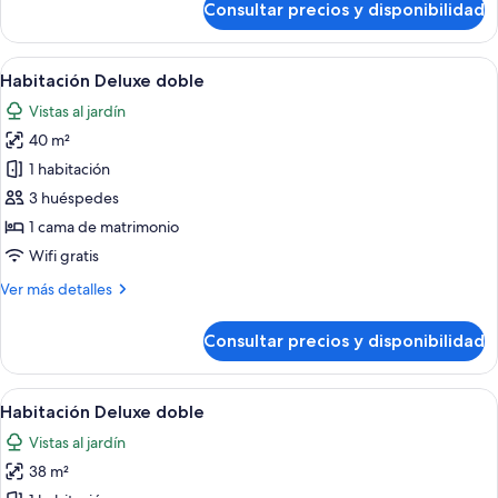
Consultar precios y disponibilidad
Habitación
cuádruple
Deluxe
Abrir
Un dormitorio con una cama, una silla,
15
Habitación Deluxe doble
todas
Vistas al jardín
las
40 m²
fotos
de
1 habitación
Habitación
3 huéspedes
Deluxe
1 cama de matrimonio
doble
Wifi gratis
Más
Ver más detalles
detalles
de
Consultar precios y disponibilidad
Habitación
Deluxe
doble
Abrir
Habitación de hotel con dos camas, t
24
Habitación Deluxe doble
todas
Vistas al jardín
las
38 m²
fotos