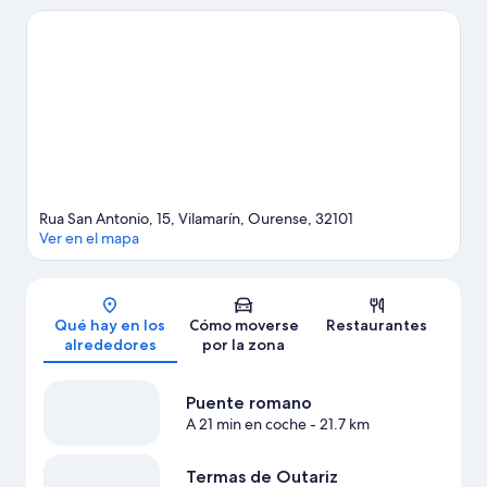
Reserva algo de tiempo para explorar la naturaleza realizando
actividades como la caza.
Ver guía de viaje de Vilamarín
Rua San Antonio, 15, Vilamarín, Ourense, 32101
Ver en el mapa
Mapa
Qué hay en los
Cómo moverse
Restaurantes
alrededores
por la zona
Puente romano
A 21 min en coche
- 21.7 km
Termas de Outariz