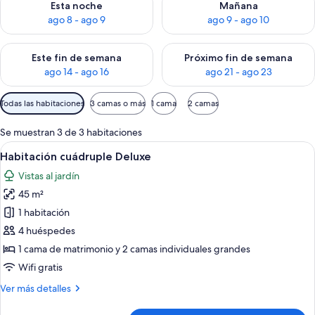
Esta noche
Mañana
ago 8 - ago 9
ago 9 - ago 10
Consulta la disponibilidad para este fin de semana, ago 14 - a
Consulta la disponibilidad par
Este fin de semana
Próximo fin de semana
ago 14 - ago 16
ago 21 - ago 23
Filtros
Todas las habitaciones
3 camas o más
1 cama
2 camas
disponibles
para
Se muestran 3 de 3 habitaciones
las
Abrir
Un dormitorio con cama, mesita de noc
11
Habitación cuádruple Deluxe
habitaciones
todas
Vistas al jardín
las
45 m²
fotos
de
1 habitación
Habitación
4 huéspedes
cuádruple
1 cama de matrimonio y 2 camas individuales grandes
Deluxe
Wifi gratis
Más
Ver más detalles
detalles
de