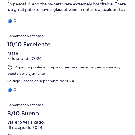
So peaceful. And the owners were extremely hospitable. There
is a great patio to have a glass of wine, meet a few locals and eat
a light dinner. Highly recommended. I will definitely stay here
again next time I am in the area.
0
Comentario verificado
10/10 Excelente
rafael
7 de sept de 2024
Aspectos positivos: Limpieza, personal, servicios y instalaciones y
estado del alojamiento
Se alojó 1 noche en septiembre de 2024
0
Comentario verificado
8/10 Bueno
Viajero verificado
18 de ago de 2024