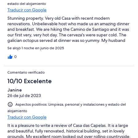
estado del alojamiento
Traducir con Google
Stunning property. Very old Casa with recent modern
renovations. Unbelievable host who made us an amazing dinner
and breakfast. We are hiking the Camino de Santiago and it was
our first very, very hot day. The cerveza's were super cold. The
galician octopus served at dinner was so yummy. My husband
told the host that he "couldn't have dreamed of a better meal."
Se alojó 1 noche en junio de 2025
So thankful that we booked here!
0
Comentario verificado
10/10 Excelente
Janine
26 de jul de 2023
Aspectos positivos: Limpieza, personal y instalaciones y estado del
alojamiento
Traducir con Google
It is a pleasure to write a review of Casa das Capelas. It is a large
and beautiful, fully renovated, historical building, set in lovely
grounds. My excellent room looked out over rolling countryside.