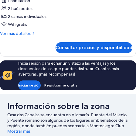
de
1 habitación
Habitación
2 huéspedes
Deluxe
2 camas individuales
doble
Wifi gratis
Más
Ver más detalles
detalles
de
Consultar precios y disponibilidad
Habitación
Deluxe
doble
Inicia sesión para echar un vistazo a las ventajas y los
descuentos de los que puedes disfrutar. Cuantas más
aventuras, ¡más recompensas!
Iniciar sesión
Registrarme gratis
Información sobre la zona
Casa das Capelas se encuentra en Vilamarín. Puente del Milenio
y Puente romano son algunos de los lugares emblemáticos de la
región, donde también puedes acercarte a Montealegre Club
de Golf y Bodega Vía Romana si buscas unas vacaciones activas.
Mostrar más