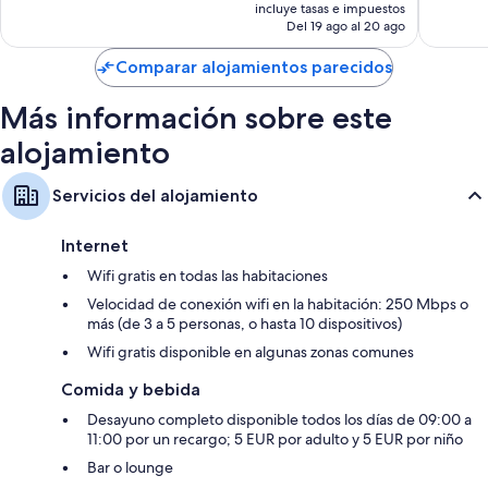
precio
18 comentarios
138 com
incluye tasas e impuestos
actual
Del 19 ago al 20 ago
es
de
Comparar alojamientos parecidos
78 €
Más información sobre este
alojamiento
Servicios del alojamiento
Internet
Wifi gratis en todas las habitaciones
Velocidad de conexión wifi en la habitación: 250 Mbps o
más (de 3 a 5 personas, o hasta 10 dispositivos)
Wifi gratis disponible en algunas zonas comunes
Comida y bebida
Desayuno completo disponible todos los días de 09:00 a
11:00 por un recargo; 5 EUR por adulto y 5 EUR por niño
Bar o lounge