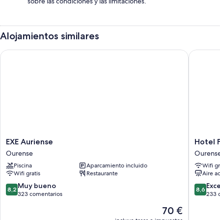
sobre las condiciones y las limitaciones.
Alojamientos similares
EXE Auriense
Hotel Fra
EXE
Hotel
EXE Auriense
Hotel F
Auriense
Francisc
Ourense
Ourens
Ourense
II
Piscina
Aparcamiento incluido
Wifi gr
Ourens
Wifi gratis
Restaurante
Aire a
8.2
8.6
Muy bueno
Exc
8,2
8,6
sobre
sobre
323 comentarios
233 
10,
10,
El
70 €
Muy
Excelent
precio