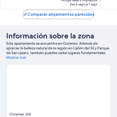
bueno,
233 com
incluye tasas e impuestos
actual
Del 6 sept al 7 sept
323 comentarios
es
de
Comparar alojamientos parecidos
70 €
Información sobre la zona
Este apartamento se encuentra en Ourense. Además de
apreciar la belleza natural de la región en Cañón del Sil y Parque
de San Lázaro, también puedes visitar lugares fundamentales
para los aficionados a la cultura, como Centro de interpretación
Mostrar más
As Burgas y Museo del Cuero.
Ver guía de viaje de Ourense
Ver más apartamentos en Ourense
Ourense, GA