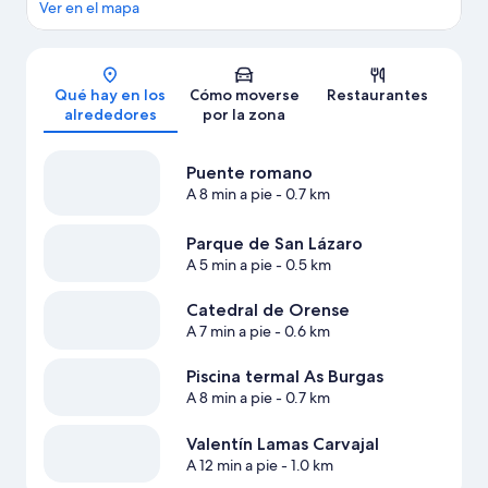
Ver en el mapa
Mapa
Qué hay en los
Cómo moverse
Restaurantes
alrededores
por la zona
Puente romano
A 8 min a pie
- 0.7 km
Parque de San Lázaro
A 5 min a pie
- 0.5 km
Catedral de Orense
A 7 min a pie
- 0.6 km
Piscina termal As Burgas
A 8 min a pie
- 0.7 km
Valentín Lamas Carvajal
A 12 min a pie
- 1.0 km