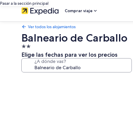
Pasar a la sección principal
Comprar viaje
Ver todos los alojamientos
Balneario de Carballo
Alojamiento
de
Elige las fechas para ver los precios
2.0 estrellas
¿A dónde vas?
Galería
de
imágenes
de
Balneario
de
Carballo