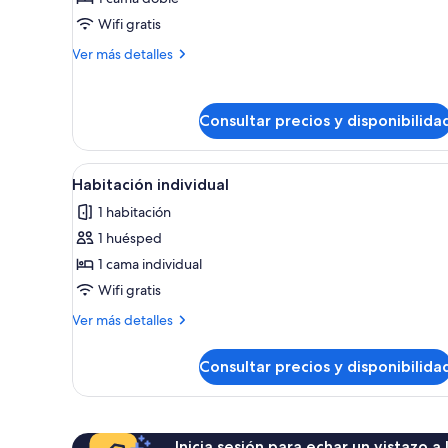
Habitación
Wifi gratis
doble
Más
Ver más detalles
detalles
de
Habitación
Consultar precios y disponibilida
doble
Abrir
Bañera, artículos de higiene p
1
Habitación individual
todas
1 habitación
las
1 huésped
fotos
de
1 cama individual
Habitación
Wifi gratis
individual
Más
Ver más detalles
detalles
de
Consultar precios y disponibilida
Habitación
individual
Inicia sesión para echar un vistazo a