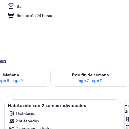
Bar
rta
Recepción 24 horas
has
ago 8
isponibilidad para mañana, ago 8 - ago 9
Consulta la disponibilidad para este 
Mañana
Este fin de semana
ago 8 - ago 9
ago 7 - ago 9
de cama
Abrir
Habitación con 2 camas individuales | C
A
2
Habitación con 2 camas individuales
Ha
todas
t
d
1 habitación
las
la
2 huéspedes
fotos
f
de
d
2 camas individuales