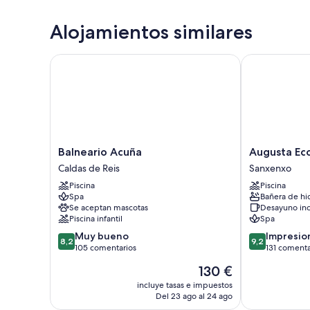
Alojamientos similares
Balneario Acuña
Augusta Eco 
Balneario
Augusta
Balneario Acuña
Augusta Eco
Acuña
Eco
Caldas de Reis
Sanxenxo
Caldas
Wellness
Piscina
Piscina
de
Resort
Spa
Bañera de hi
Reis
Sanxenxo
Se aceptan mascotas
Desayuno inc
Piscina infantil
Spa
8.2
9.2
Muy bueno
Impresio
8,2
9,2
sobre
sobre
105 comentarios
131 comenta
10,
10,
El
130 €
Muy
Impresionante
precio
bueno,
131 comentari
incluye tasas e impuestos
actual
Del 23 ago al 24 ago
105 comentarios
es