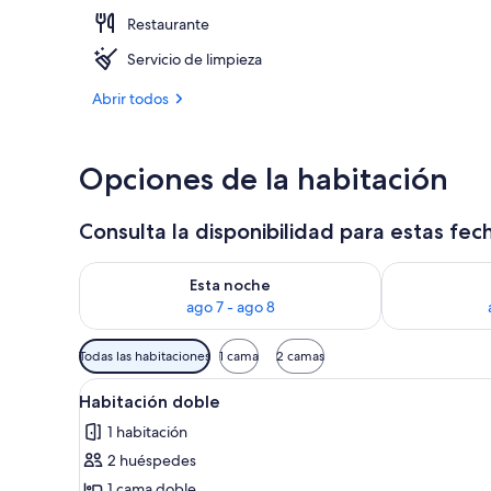
Restaurante
Piscina cubie
Servicio de limpieza
Abrir todos
Opciones de la habitación
Consulta la disponibilidad para estas fec
Consulta la disponibilidad para esta noche, ago 7 - 
Consulta la d
Esta noche
ago 7 - ago 8
Filtros
Todas las habitaciones
1 cama
2 camas
disponibles
Abrir
Caja fuerte, wifi gratis, ropa 
para
2
Habitación doble
todas
las
1 habitación
las
habitaciones
2 huéspedes
fotos
de
1 cama doble