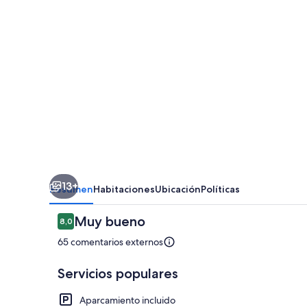
13+
Resumen
Habitaciones
Ubicación
Políticas
Comentarios
Muy bueno
8,0
8,0 de 10
65 comentarios externos
Servicios populares
Aparcamiento incluido