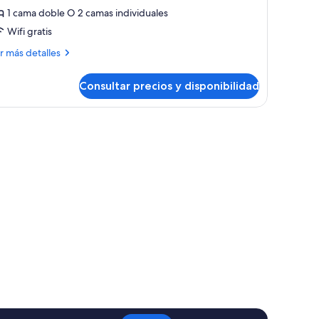
1 cama doble O 2 camas individuales
abitación
oble,
Wifi gratis
ccesible
ás
r más detalles
ara
talles
ersonas
Consultar precios y disponibilidad
bitación
on
ble,
iscapacidad
cesible
ra
rsonas
n
scapacidad