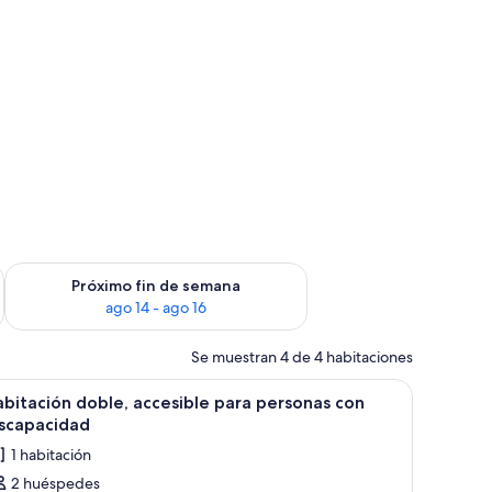
fin de semana, ago 7 - ago 9
Consulta la disponibilidad para el próximo fin de semana, ago
Próximo fin de semana
ago 14 - ago 16
Se muestran 4 de 4 habitaciones
aja fuerte, wifi gratis, ropa de cama
brir
Caja fuerte, wifi gratis, ropa de cama
2
bitación doble, accesible para personas con
odas
iscapacidad
s
1 habitación
otos
2 huéspedes
e