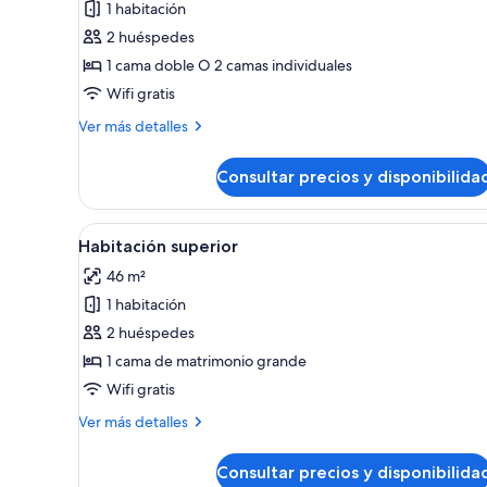
1 habitación
Habitación
2 huéspedes
con
1 cama doble O 2 camas individuales
1
Wifi gratis
cama
doble
Más
Ver más detalles
o
detalles
de
2
Consultar precios y disponibilida
Habitación
individuales
con
1
Abrir
Habitación de hotel moderna c
6
cama
Habitación superior
todas
doble
46 m²
o
las
2
1 habitación
fotos
individuales
de
2 huéspedes
Habitación
1 cama de matrimonio grande
superior
Wifi gratis
Más
Ver más detalles
detalles
de
Consultar precios y disponibilida
Habitación