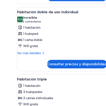
superior
Abrir
Una habitación de hotel con un
1
Habitación doble de uso individual
todas
Increíble
las
9,0
9,0 de 10
(2 comentarios)
2 comentarios
fotos
1 habitación
de
1 huésped
Habitación
1 cama doble
doble
Wifi gratis
de
uso
Más
Ver más detalles
detalles
individual
de
Consultar precios y disponibilida
Habitación
doble
de
Abrir
Habitación de hotel con dos cam
1
uso
Habitación triple
todas
individual
1 habitación
las
3 huéspedes
fotos
de
3 camas individuales
Habitación
Wifi gratis