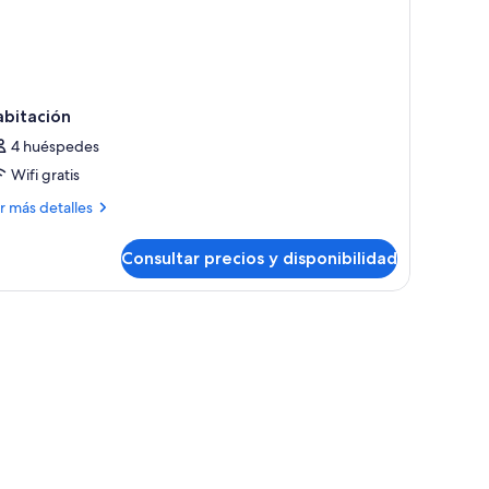
abitación
4 huéspedes
Wifi gratis
ás
r más detalles
talles
Consultar precios y disponibilidad
bitación