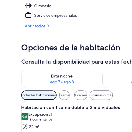
Gimnasio
Habitación su
Servicios empresariales
Abrir todos
Opciones de la habitación
Consulta la disponibilidad para estas fec
Consulta la disponibilidad para esta noche, ago 7 - 
Consulta la d
Esta noche
ago 7 - ago 8
Filtros
Todas las habitaciones
1 cama
2 camas
3 camas o más
disponibles
Abrir
Edredones de plumas, minibar, c
para
9
Habitación con 1 cama doble o 2 individuales
todas
las
Excepcional
las
9,6
habitaciones
9,6 de 10
(19 comentarios)
19 comentarios
fotos
22 m²
de