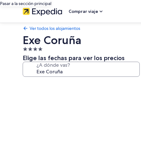
Pasar a la sección principal
Comprar viaje
Ver todos los alojamientos
Exe Coruña
Alojamiento
de
Elige las fechas para ver los precios
4.0 estrellas
¿A dónde vas?
Galería
de
imágenes
de
Exe
Coruña