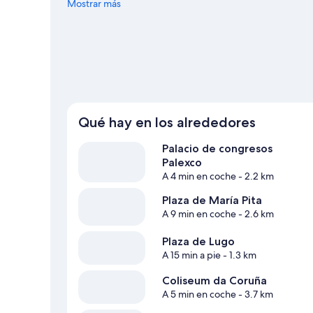
guía de viaje de La Coruña
Mostrar más
Qué hay en los alrededores
Palacio de congresos
Palexco
A 4 min en coche
- 2.2 km
Plaza de María Pita
A 9 min en coche
- 2.6 km
Plaza de Lugo
A 15 min a pie
- 1.3 km
Coliseum da Coruña
A 5 min en coche
- 3.7 km