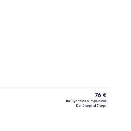
Vestíbulo
El
76 €
precio
incluye tasas e impuestos
actual
Del 6 sept al 7 sept
Zona de estar del vestíbulo
es
de
76 €