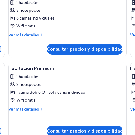
1 habitación
Habitación
H
3 huéspedes
triple
fa
3 camas individuales
Wifi gratis
Más
M
Ver más detalles
Ve
detalles
de
de
de
d
Consultar precios y disponibilidad
Habitación
Ha
triple
fam
on una cama grande, un escritorio pequeño y un baño visible a través de un
Abrir
Una habitación de hotel moderna con 
A
3
Habitación Premium
Ha
todas
t
1 habitación
las
la
2 huéspedes
fotos
f
de
d
1 cama doble O 1 sofá cama individual
Habitación
H
Wifi gratis
Premium
b
Más
M
Ver más detalles
Ve
c
detalles
de
de
2
de
Habitación
Ha
c
Premium
bá
d
Consultar precios y disponibilidad
i