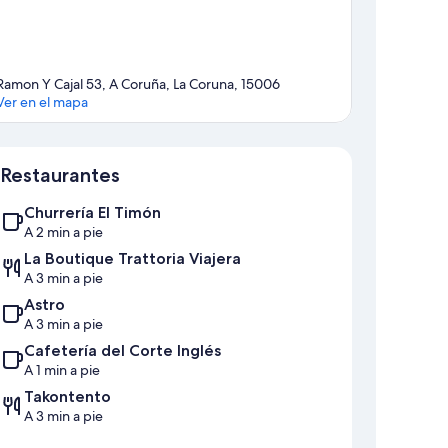
Ramon Y Cajal 53, A Coruña, La Coruna, 15006
Ver en el mapa
Mapa
Restaurantes
Churrería El Timón
A 2 min a pie
La Boutique Trattoria Viajera
A 3 min a pie
Astro
A 3 min a pie
Cafetería del Corte Inglés
A 1 min a pie
Takontento
A 3 min a pie