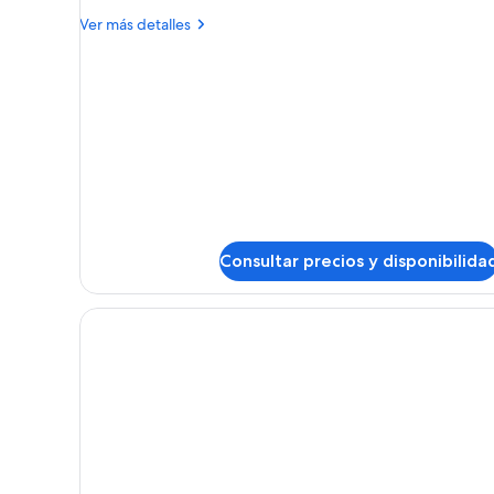
triple
Más
Ver más detalles
detalles
de
Habitación
triple
Consultar precios y disponibilida