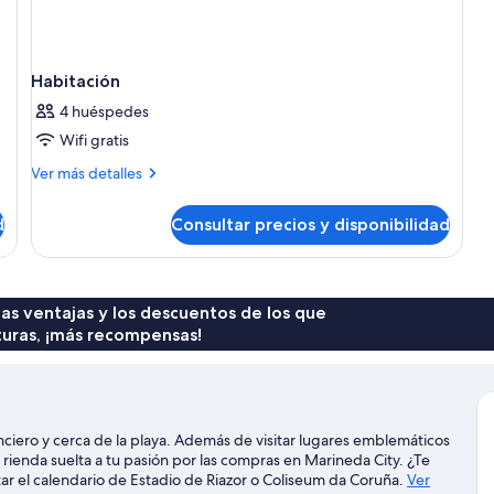
Habitación
4 huéspedes
Wifi gratis
Más
Ver más detalles
detalles
de
d
Consultar precios y disponibilidad
Habitación
 las ventajas y los descuentos de los que
turas, ¡más recompensas!
anciero y cerca de la playa. Además de visitar lugares emblemáticos
 rienda suelta a tu pasión por las compras en Marineda City. ¿Te
ar el calendario de Estadio de Riazor o Coliseum da Coruña.
Ver