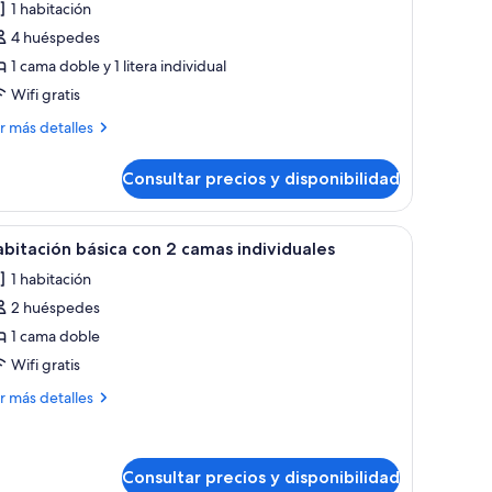
1 habitación
abitación
4 huéspedes
miliar
1 cama doble y 1 litera individual
Wifi gratis
ás
r más detalles
talles
Consultar precios y disponibilidad
bitación
iliar
a puerta abierta.
un sofá gris, una mesa redonda negra, un sillón individual y una cama con 
brir
Una habitación de hotel con dos camas, un escr
1
bitación básica con 2 camas individuales
odas
1 habitación
s
2 huéspedes
otos
e
1 cama doble
abitación
Wifi gratis
ásica
ás
r más detalles
on
talles
bitación
amas
sica
Consultar precios y disponibilidad
ndividuales