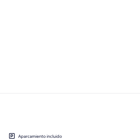
Suite, bañera
Suite preside
Aparcamiento incluido