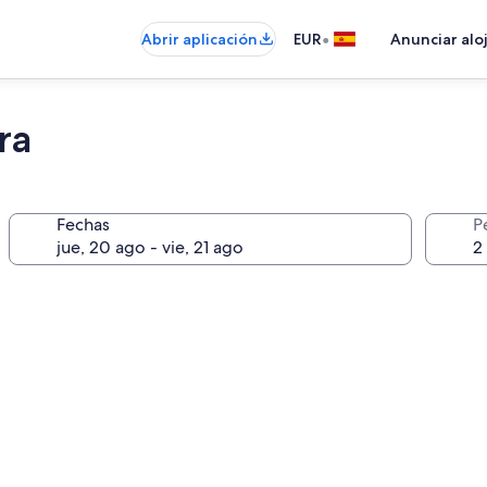
•
Abrir aplicación
EUR
Anunciar alo
ra
Fechas
P