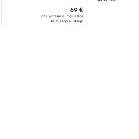
Muy
10,
El
69 €
bueno,
Impresionante,
precio
66 comentarios
28 comentarios
incluye tasas e impuestos
incluye
actual
Del 30 ago al 31 ago
D
es
de
69 €