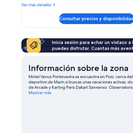
bañera
Más
Ver más detalles
de
detalles
hidromasaje
de
Consultar precios y disponibilida
Suite,
bañera
de
hidromasaje
Inicia sesión para echar un vistazo a
puedes disfrutar. Cuantas más aven
Información sobre la zona
Motel Venus Pontevedra se encuentra en Poio, cerca del
deportivo de Marín si buscas unas vacaciones activas, d
de Arcade y Karting Paris Dakart Sanxenxo. Observator
la pena.
Mostrar más
Ver guía de viaje de Poio