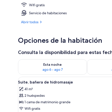
Wifi gratis
Suite, bañera
Servicio de habitaciones
Abrir todos
Opciones de la habitación
Consulta la disponibilidad para estas fec
Consulta la disponibilidad para esta noche, ago 6 - 
Consulta la d
Esta noche
ago 6 - ago 7
Abrir
Una habitación de hotel con u
19
Suite, bañera de hidromasaje
todas
41 m²
las
2 huéspedes
fotos
de
1 cama de matrimonio grande
Suite,
Wifi gratis