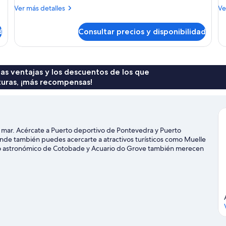
superior,
p
Más
M
Ver más detalles
Ve
bañera
b
detalles
de
de
de
d
de
d
Consultar precios y disponibilidad
Suite
Su
hidromasaje
h
superior,
pr
bañera
ba
de
de
hidromasaje
hi
 las ventajas y los descuentos de los que
turas, ¡más recompensas!
 mar. Acércate a Puerto deportivo de Pontevedra y Puerto
onde también puedes acercarte a atractivos turísticos como Muelle
io astronómico de Cotobade y Acuario do Grove también merecen