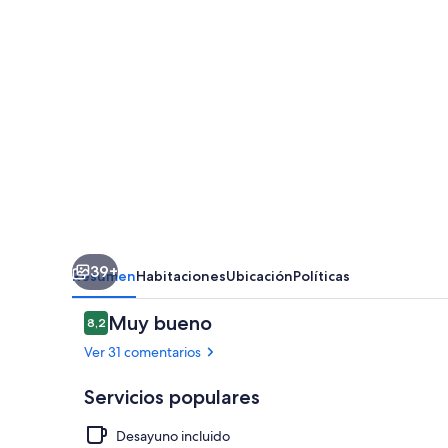
39+
Resumen
Habitaciones
Ubicación
Políticas
Comentarios
Muy bueno
8,2
8,2 de 10
Ver 31 comentarios
Servicios populares
Desayuno incluido