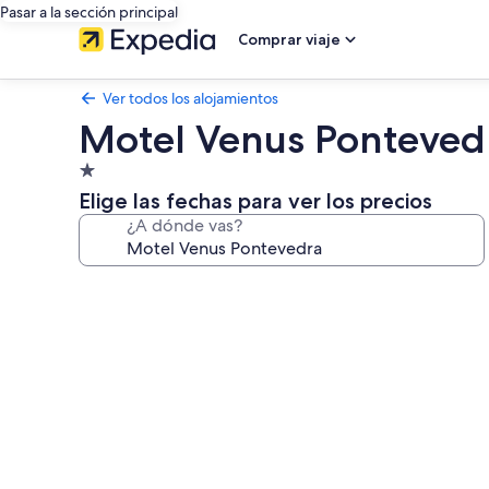
Pasar a la sección principal
Comprar viaje
Ver todos los alojamientos
Motel Venus Ponteved
Alojamiento
de
Elige las fechas para ver los precios
1.0 estrella
¿A dónde vas?
Galería
de
imágenes
de
Motel
Venus
Pontevedra