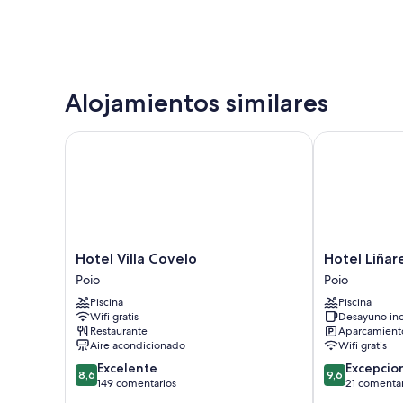
Alojamientos similares
Hotel Villa Covelo
Hotel Liñares
Hotel
Hotel
Hotel Villa Covelo
Hotel Liñar
Villa
Liñares
Poio
Poio
Covelo
Poio
Piscina
Piscina
Poio
Wifi gratis
Desayuno inc
Restaurante
Aparcamiento
Aire acondicionado
Wifi gratis
8.6
9.6
Excelente
Excepcio
8,6
9,6
sobre
sobre
149 comentarios
21 comentar
10,
10,