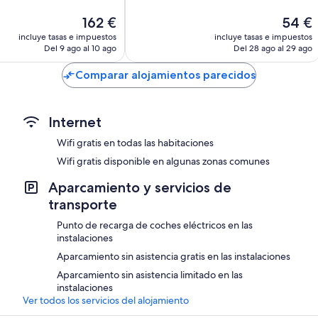
Impresionante,
El
El
162 €
54 €
s
24 comentarios
precio
precio
incluye tasas e impuestos
incluye tasas e impuestos
actual
actual
Del 9 ago al 10 ago
Del 28 ago al 29 ago
es
es
de
de
Comparar alojamientos parecidos
162 €
54 €
Internet
Wifi gratis en todas las habitaciones
Wifi gratis disponible en algunas zonas comunes
Aparcamiento y servicios de
transporte
Punto de recarga de coches eléctricos en las
instalaciones
Aparcamiento sin asistencia gratis en las instalaciones
Aparcamiento sin asistencia limitado en las
instalaciones
Ver todos los servicios del alojamiento