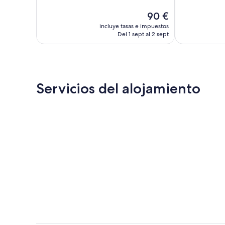
Excelente,
Excepcional,
El
90 €
149 comentarios
21 comentario
precio
incluye tasas e impuestos
actual
Del 1 sept al 2 sept
es
de
90 €
Servicios del alojamiento