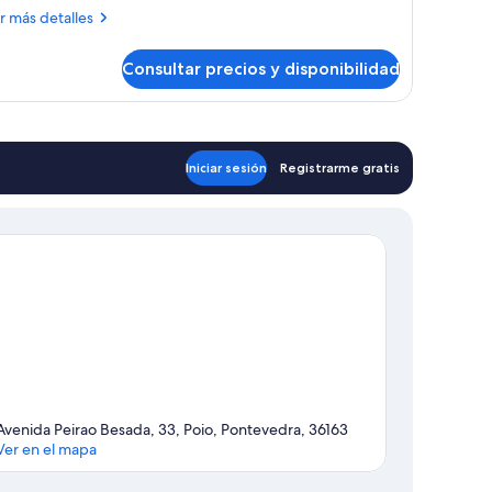
residencial,
ás
r más detalles
añera
talles
e
Consultar precios y disponibilidad
ite
idromasaje
esidencial,
ñera
dromasaje
Iniciar sesión
Registrarme gratis
Avenida Peirao Besada, 33, Poio, Pontevedra, 36163
Ver en el mapa