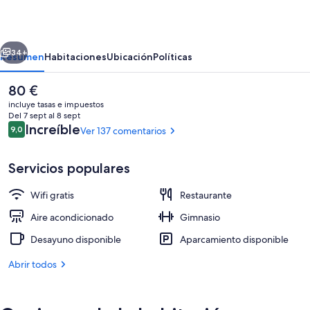
Vilalba
erior
Siguiente
34+
Resumen
Habitaciones
Ubicación
Políticas
El
80 €
precio
incluye tasas e impuestos
actual
Del 7 sept al 8 sept
es
Comentarios
Increíble
9,0
Ver 137 comentarios
9,0 de 10
de
80 €
Servicios populares
Wifi gratis
Restaurante
Cafetería
Aire acondicionado
Gimnasio
Desayuno disponible
Aparcamiento disponible
Abrir todos