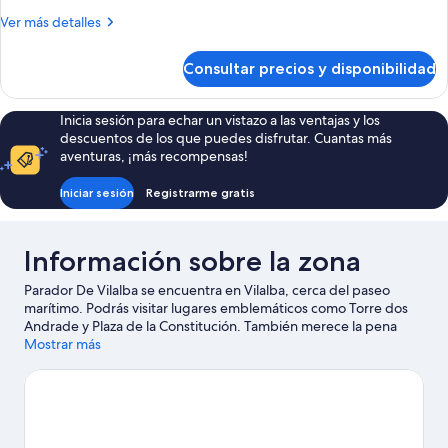
Más
Ver más detalles
detalles
de
Consultar precios y disponibilidad
Habitación
Inicia sesión para echar un vistazo a las ventajas y los
descuentos de los que puedes disfrutar. Cuantas más
aventuras, ¡más recompensas!
Iniciar sesión
Registrarme gratis
Información sobre la zona
Parador De Vilalba se encuentra en Vilalba, cerca del paseo
marítimo. Podrás visitar lugares emblemáticos como Torre dos
Andrade y Plaza de la Constitución. También merece la pena
acercarse a Iglesia de Santa María. Descubre todas las
Mostrar más
actividades acuáticas que podrás hacer en la zona (por ejemplo,
pesca); además tendrás ocasión de disfrutar de la naturaleza al
aire libre con opciones como las rutas a pie o en bicicleta.
Ver
guía de viaje de Vilalba