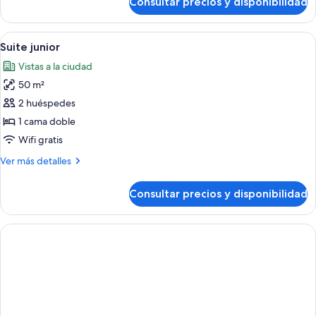
Consultar precios y disponibilidad
Habitación
2
superior
camas
con
Abrir
Un dormitorio con dos camas, vigas 
individuales
5
2
Suite junior
todas
camas
Vistas a la ciudad
individuales,
las
2
50 m²
fotos
camas
de
2 huéspedes
individuales
Suite
1 cama doble
junior
Wifi gratis
Más
Ver más detalles
detalles
de
Consultar precios y disponibilidad
Suite
junior