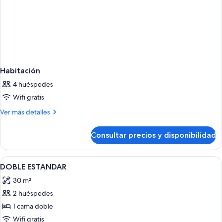
Habitación
4 huéspedes
Wifi gratis
Más
Ver más detalles
detalles
de
Consultar precios y disponibilidad
Habitación
Abrir
1 dormitorio, minibar, caja fuerte y esc
19
DOBLE ESTANDAR
todas
30 m²
las
2 huéspedes
fotos
de
1 cama doble
DOBLE
Wifi gratis