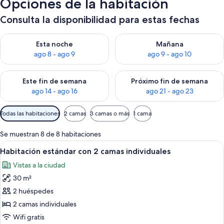
Opciones de la habitación
Consulta la disponibilidad para estas fechas
Consulta la disponibilidad para esta noche, ago 8 - ago 9
Consulta la disponibilidad pa
Esta noche
Mañana
ago 8 - ago 9
ago 9 - ago 10
Consulta la disponibilidad para este fin de semana, ago 14 - a
Consulta la disponibilidad par
Este fin de semana
Próximo fin de semana
ago 14 - ago 16
ago 21 - ago 23
Filtros
Todas las habitaciones
2 camas
3 camas o más
1 cama
disponibles
para
Se muestran 8 de 8 habitaciones
las
Abrir
Un dormitorio con cabecera de madera
5
Habitación estándar con 2 camas individuales
habitaciones
todas
Vistas a la ciudad
las
30 m²
fotos
de
2 huéspedes
Habitación
2 camas individuales
estándar
Wifi gratis