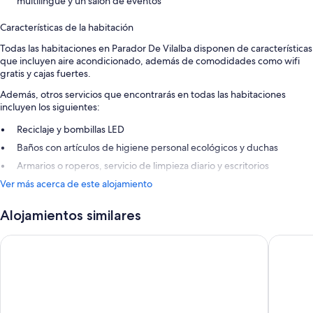
multilingüe y un salón de eventos
Características de la habitación
Todas las habitaciones en Parador De Vilalba disponen de características
que incluyen aire acondicionado, además de comodidades como wifi
gratis y cajas fuertes.
Además, otros servicios que encontrarás en todas las habitaciones
incluyen los siguientes:
Reciclaje y bombillas LED
Baños con artículos de higiene personal ecológicos y duchas
Armarios o roperos, servicio de limpieza diario y escritorios
Ver más acerca de este alojamiento
Alojamientos similares
Hotel Spa Attica21 Vilalba
Iberik Gr