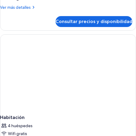
ESTANDAR
Más
Ver más detalles
detalles
de
Consultar precios y disponibilidad
DOBLE
ESTANDAR
Habitación
4 huéspedes
Wifi gratis