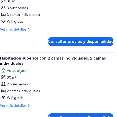
30 m²
fotos
de
3 huéspedes
Habitación
3 camas individuales
Estándar
Wifi gratis
(2
Más
Ver más detalles
adultos
detalles
y
de
Consultar precios y disponibilidad
Habitación
1
Estándar
niño)
(2
Abrir
Habitación de hotel con dos camas, u
4
adultos
Habitación superior con 2 camas individuales, 2 camas
todas
y
individuales
1
las
Vistas al jardín
niño)
fotos
30 m²
de
2 huéspedes
Habitación
superior
2 camas individuales
con
Wifi gratis
2
Más
Ver más detalles
camas
detalles
individuales,
de