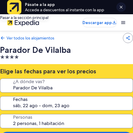
Pásate a la app
Accede a descuentos al instante con la app
Pasar a la sección principal
Descargar app
Ver todos los alojamientos
Parador De Vilalba
Alojamiento
de
4.0 estrellas
Elige las fechas para ver los precios
¿A dónde vas?
Fechas
Personas