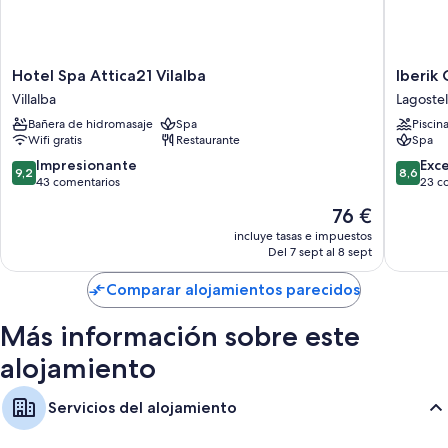
Hotel
Iberik
Hotel Spa Attica21 Vilalba
Iberik 
Spa
Gran
Villalba
Lagostel
Attica21
Balneari
Bañera de hidromasaje
Spa
Piscin
Vilalba
de
Wifi gratis
Restaurante
Spa
Villalba
Guitiriz
Lagostel
9.2
8.6
Impresionante
Exc
9,2
8,6
sobre
sobre
43 comentarios
23 c
10,
10,
El
76 €
Impresionante,
Excelent
precio
43 comentarios
23 come
incluye tasas e impuestos
actual
Del 7 sept al 8 sept
es
de
Comparar alojamientos parecidos
76 €
Más información sobre este
alojamiento
Servicios del alojamiento