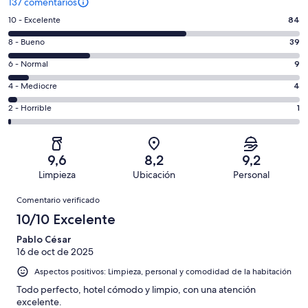
137 comentarios
84
10 - Excelente
84
comentarios
39
8 - Bueno
39
de
comentarios
un
9
6 - Normal
9
de
total
comentarios
un
4
4 - Mediocre
4
de
de
total
comentarios
137
un
1
2 - Horrible
1
de
de
con
total
comentarios
137
un
una
de
de
con
total
puntuación
137
un
una
de
9,6
8,2
9,2
de
con
total
puntuación
137
Limpieza
Ubicación
Personal
10
una
de
de
con
Comentarios
-
puntuación
137
8
Comentario verificado
una
Excelente
de
con
-
puntuación
10/10 Excelente
6
una
Bueno
de
-
puntuación
Pablo César
4
Normal
16 de oct de 2025
de
-
2
Aspectos positivos: Limpieza, personal y comodidad de la habitación
Mediocre
-
Todo perfecto, hotel cómodo y limpio, con una atención
Horrible
excelente.