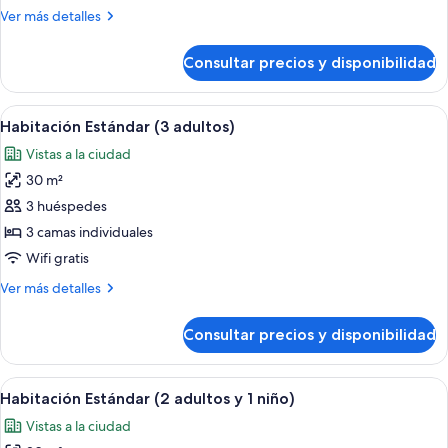
con
Más
Ver más detalles
2
detalles
camas
de
Consultar precios y disponibilidad
Habitación
individuales
estándar
con
Abrir
Habitación de hotel con dos camas, c
6
2
Habitación Estándar (3 adultos)
todas
camas
Vistas a la ciudad
individuales
las
30 m²
fotos
de
3 huéspedes
Habitación
3 camas individuales
Estándar
Wifi gratis
(3
Más
Ver más detalles
adultos)
detalles
de
Consultar precios y disponibilidad
Habitación
Estándar
(3
Abrir
Habitación de hotel con dos camas, c
6
adultos)
Habitación Estándar (2 adultos y 1 niño)
todas
Vistas a la ciudad
las