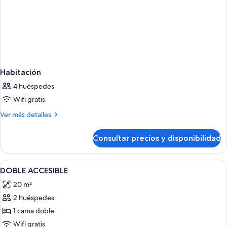
Habitación
4 huéspedes
Wifi gratis
Más
Ver más detalles
detalles
de
Consultar precios y disponibilidad
Habitación
Abrir
Minibar, caja fuerte, escritorio y wifi gr
4
DOBLE ACCESIBLE
todas
20 m²
las
2 huéspedes
fotos
de
1 cama doble
DOBLE
Wifi gratis