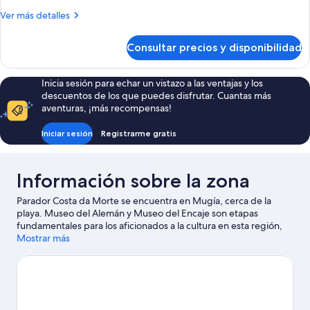
Más
Ver más detalles
detalles
de
Consultar precios y disponibilidad
Habitación
Inicia sesión para echar un vistazo a las ventajas y los
descuentos de los que puedes disfrutar. Cuantas más
aventuras, ¡más recompensas!
Iniciar sesión
Registrarme gratis
Información sobre la zona
Parador Costa da Morte se encuentra en Mugía, cerca de la
playa. Museo del Alemán y Museo del Encaje son etapas
fundamentales para los aficionados a la cultura en esta región,
donde también puedes acercarte a lugares emblemáticos como
Mostrar más
Santuario de la Virgen de la Barca y Molinos de San Adrián de
Toba.
Ver guía de viaje de Mugía