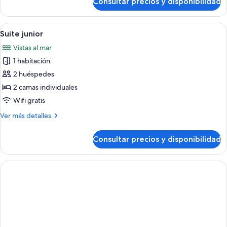
Consultar precios y disponibilidad
Habitación
discapacidad
doble,
accesible
Abrir
Una sala de estar moderna con techo d
7
para
Suite junior
todas
personas
Vistas al mar
con
las
discapacidad
1 habitación
fotos
de
2 huéspedes
Suite
2 camas individuales
junior
Wifi gratis
Más
Ver más detalles
detalles
de
Consultar precios y disponibilidad
Suite
junior