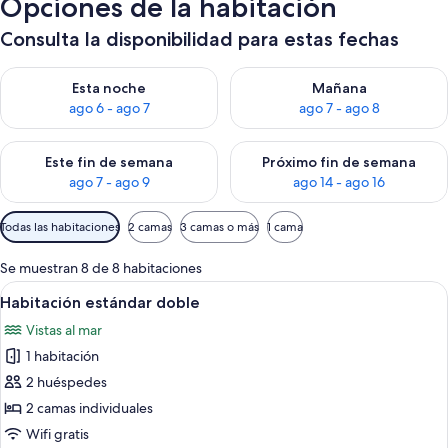
Opciones de la habitación
Consulta la disponibilidad para estas fechas
Consulta la disponibilidad para esta noche, ago 6 - ago 7
Consulta la disponibilidad pa
Esta noche
Mañana
ago 6 - ago 7
ago 7 - ago 8
Consulta la disponibilidad para este fin de semana, ago 7 - ag
Consulta la disponibilidad par
Este fin de semana
Próximo fin de semana
ago 7 - ago 9
ago 14 - ago 16
Filtros
Todas las habitaciones
2 camas
3 camas o más
1 cama
disponibles
para
Se muestran 8 de 8 habitaciones
las
Abrir
Una habitación de hotel moderna con u
5
Habitación estándar doble
habitaciones
todas
Vistas al mar
las
1 habitación
fotos
de
2 huéspedes
Habitación
2 camas individuales
estándar
Wifi gratis