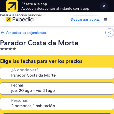
Pásate a la app
Accede a descuentos al instante con la app
Pasar a la sección principal
Descargar app
Ver todos los alojamientos
Parador Costa da Morte
Alojamiento
de
4.0 estrellas
Elige las fechas para ver los precios
¿A dónde vas?
Fechas
Personas