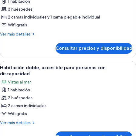
1 habitación
fotos
de
3 huéspedes
Habitación
2 camas individuales y 1 cama plegable individual
estándar
Wifi gratis
doble
Más
Ver más detalles
(Extra
detalles
Bed
de
Consultar precios y disponibilidad
Habitación
Adult)
estándar
doble
Abrir
Habitación de hotel moderna con tech
5
(Extra
Habitación doble, accesible para personas con
todas
Bed
discapacidad
Adult)
las
Vistas al mar
fotos
1 habitación
de
2 huéspedes
Habitación
doble,
2 camas individuales
accesible
Wifi gratis
para
Más
Ver más detalles
personas
detalles
con
de