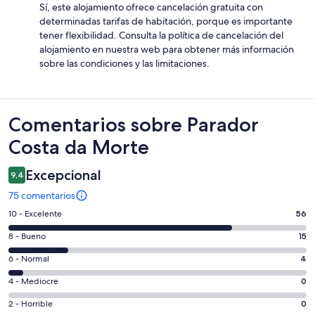
Sí, este alojamiento ofrece cancelación gratuita con
determinadas tarifas de habitación, porque es importante
tener flexibilidad. Consulta la política de cancelación del
alojamiento en nuestra web para obtener más información
sobre las condiciones y las limitaciones.
Comentarios
Comentarios sobre Parador
Costa da Morte
Excepcional
9,4
75 comentarios
56
10 - Excelente
56
comentarios
15
8 - Bueno
15
de
comentarios
un
4
6 - Normal
4
de
total
comentarios
un
0
4 - Mediocre
0
de
de
total
comentarios
75
un
0
2 - Horrible
0
de
de