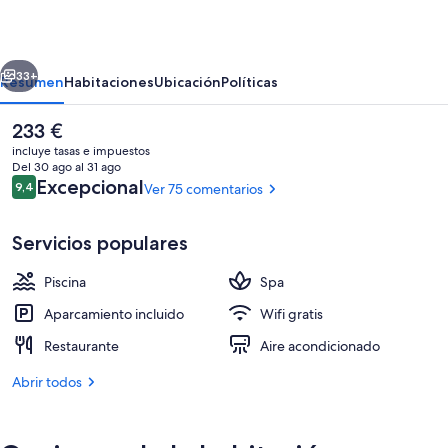
da
Morte
erior
Siguiente
33+
Resumen
Habitaciones
Ubicación
Políticas
El
233 €
precio
incluye tasas e impuestos
actual
Del 30 ago al 31 ago
es
Comentarios
Excepcional
9,4
Ver 75 comentarios
9,4 de 10
de
233 €
Servicios populares
Piscina
Spa
Una piscina al aire libre, tumbonas
Aparcamiento incluido
Wifi gratis
Restaurante
Aire acondicionado
Abrir todos