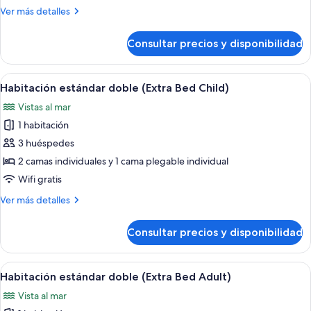
doble
Más
Ver más detalles
detalles
de
Consultar precios y disponibilidad
Habitación
estándar
doble
Abrir
Un comedor con una mesa dispuesta par
5
Habitación estándar doble (Extra Bed Child)
todas
Vistas al mar
las
1 habitación
fotos
de
3 huéspedes
Habitación
2 camas individuales y 1 cama plegable individual
estándar
Wifi gratis
doble
Más
Ver más detalles
(Extra
detalles
Bed
de
Consultar precios y disponibilidad
Habitación
Child)
estándar
doble
Abrir
Una habitación de hotel moderna con u
5
(Extra
Habitación estándar doble (Extra Bed Adult)
todas
Bed
Vista al mar
Child)
las