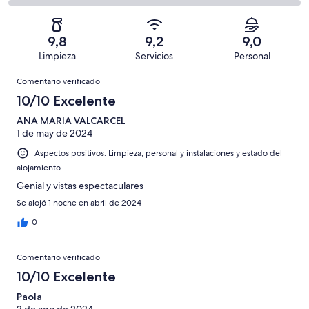
con
total
comentarios
75
un
una
de
de
con
total
puntuación
75
un
una
de
9,8
9,2
9,0
de
con
total
puntuación
75
Limpieza
Servicios
Personal
10
una
de
de
con
Comentarios
-
puntuación
75
8
Comentario verificado
una
Excelente
de
con
-
puntuación
10/10 Excelente
6
una
Bueno
de
-
puntuación
ANA MARIA VALCARCEL
4
Normal
1 de may de 2024
de
-
2
Aspectos positivos: Limpieza, personal y instalaciones y estado del
Mediocre
-
alojamiento
Horrible
Genial y vistas espectaculares
Se alojó 1 noche en abril de 2024
0
Comentario verificado
10/10 Excelente
Paola
2 de ago de 2024