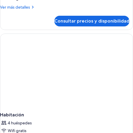
ACCESIBLE
Más
Ver más detalles
detalles
de
Consultar precios y disponibilidad
DOBLE
ACCESIBLE
Habitación
4 huéspedes
Wifi gratis