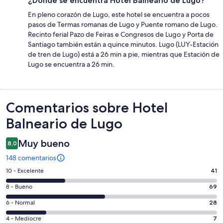
¿Dónde se encuentra Hotel Balneario de Lugo?
En pleno corazón de Lugo, este hotel se encuentra a pocos
pasos de Termas romanas de Lugo y Puente romano de Lugo.
Recinto ferial Pazo de Feiras e Congresos de Lugo y Porta de
Santiago también están a quince minutos. Lugo (LUY-Estación
de tren de Lugo) está a 26 min a pie, mientras que Estación de
Lugo se encuentra a 26 min.
Comentarios
Comentarios sobre Hotel
Balneario de Lugo
Muy bueno
8,0
148 comentarios
41
10 - Excelente
41
comentarios
69
8 - Bueno
69
de
comentarios
un
28
6 - Normal
28
de
total
comentarios
un
7
4 - Mediocre
7