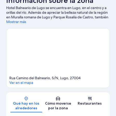
Información sobre la zona
Hotel Balneario de Lugo se encuentra en Lugo, en el centro y a
orillas del río. Además de apreciar la belleza natural de la región
en Muralla romana de Lugo y Parque Rosalía de Castro, también
puedes visitar lugares fundamentales para los aficionados a la
Mostrar más
cultura, como Museo Domus del Mitreo y Museo Casa dos
Mosaicos. Parque zoológico Marcelle Natureza y Parque
Zoológico Avifauna también merecen la pena.
Ver guía de viaje
de Lugo
Rua Camino del Balneario, S/N, Lugo, 27004
Ver en el mapa
Mapa
Qué hay en los
Cómo moverse
Restaurantes
alrededores
por la zona