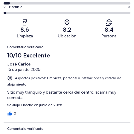
de
de
total
comentarios
148
un
3
2 - Horrible
3
de
de
con
total
comentarios
148
un
una
de
de
con
total
puntuación
148
un
una
de
8,6
8,2
8,4
de
con
total
puntuación
148
Limpieza
Ubicación
Personal
10
una
de
de
con
Comentarios
-
puntuación
148
8
Comentario verificado
una
Excelente
de
con
-
puntuación
10/10 Excelente
6
una
Bueno
de
-
puntuación
José Carlos
4
Normal
15 de jun de 2025
de
-
2
Aspectos positivos: Limpieza, personal y instalaciones y estado del
Mediocre
-
alojamiento
Horrible
Sitio muy tranquilo y bastante cerca del centro,lacama muy
comoda
Se alojó 1 noche en junio de 2025
0
Comentario verificado