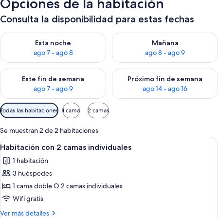
Opciones de la habitación
Consulta la disponibilidad para estas fechas
Consulta la disponibilidad para esta noche, ago 7 - ago 8
Consulta la disponibilidad pa
Esta noche
Mañana
ago 7 - ago 8
ago 8 - ago 9
Consulta la disponibilidad para este fin de semana, ago 7 - ag
Consulta la disponibilidad par
Este fin de semana
Próximo fin de semana
ago 7 - ago 9
ago 14 - ago 16
Filtros
Todas las habitaciones
1 cama
2 camas
disponibles
para
Se muestran 2 de 2 habitaciones
las
Abrir
Habitación de hotel con una cama, una
6
Habitación con 2 camas individuales
habitaciones
todas
1 habitación
las
3 huéspedes
fotos
de
1 cama doble O 2 camas individuales
Habitación
Wifi gratis
con
Más
Ver más detalles