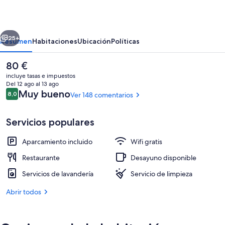
de
Lugo
erior
Siguiente
25+
Resumen
Habitaciones
Ubicación
Políticas
El
80 €
precio
incluye tasas e impuestos
actual
Del 12 ago al 13 ago
es
Comentarios
Muy bueno
8,0
Ver 148 comentarios
8,0 de 10
de
80 €
Servicios populares
Aparcamiento incluido
Wifi gratis
Vistas desde el alojamiento
Restaurante
Desayuno disponible
Servicios de lavandería
Servicio de limpieza
Abrir todos