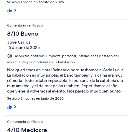
Se alojó 1 noche en agosto de 2025
0
Comentario verificado
8/10 Bueno
José Carlos
16 de jun de 2025
Aspectos positivos: Limpieza, personal, instalaciones y estado del
alojamiento y comodidad de la habitación
Nos quedamos en Hotel Balneario porque íbamos al Arde Lucus.
La habitación es muy amplia, el baño también y la cama era muy
cómoda. Todo estaba impecable. El personal de la cafetería era
muy amable, y el de recepción también. Repetiríamos el año
que viene si volvemos al evento. Nos pareció muy buen punto
que el parking esté techado, porque eso evita que el interior del
Se alojó 2 noches en junio de 2025
coche se caliente demasiado al quedar protegido del sol.
0
Comentario verificado
4/10 Mediocre