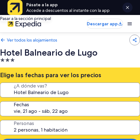
Pásate a la app
Accede a descuentos al instante con la app
Pasar a la sección principal
Descargar app
Ver todos los alojamientos
Hotel Balneario de Lugo
Alojamiento
de
3.0 estrellas
Elige las fechas para ver los precios
¿A dónde vas?
Fechas
Personas