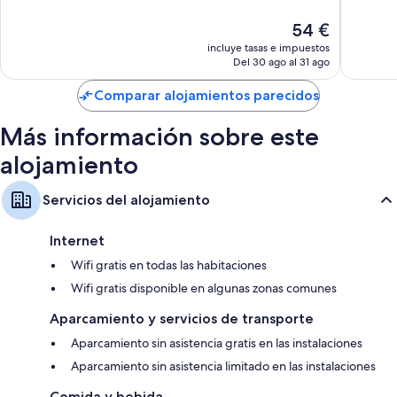
10,
10,
Impresionante,
Excelent
El
54 €
129 comentarios
114 come
precio
incluye tasas e impuestos
actual
Del 30 ago al 31 ago
es
de
Comparar alojamientos parecidos
54 €
Más información sobre este
alojamiento
Servicios del alojamiento
Internet
Wifi gratis en todas las habitaciones
Wifi gratis disponible en algunas zonas comunes
Aparcamiento y servicios de transporte
Aparcamiento sin asistencia gratis en las instalaciones
Aparcamiento sin asistencia limitado en las instalaciones
Comida y bebida