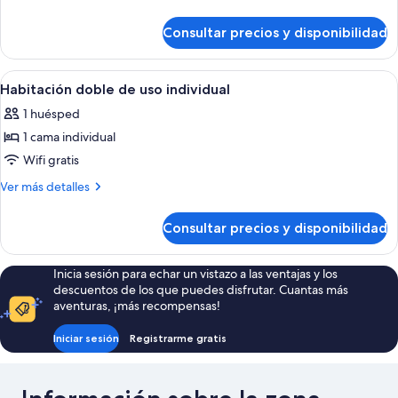
2
detalles
camas
de
Consultar precios y disponibilidad
Habitación
individuales
con
2
Abrir
Habitación de hotel con cama, mesita 
5
camas
Habitación doble de uso individual
todas
individuales
1 huésped
las
1 cama individual
fotos
de
Wifi gratis
Habitación
Más
Ver más detalles
doble
detalles
de
de
Consultar precios y disponibilidad
Habitación
uso
doble
individual
de
Inicia sesión para echar un vistazo a las ventajas y los
uso
descuentos de los que puedes disfrutar. Cuantas más
individual
aventuras, ¡más recompensas!
Iniciar sesión
Registrarme gratis