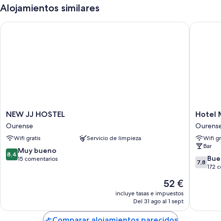
Alojamientos similares
NEW JJ HOSTEL
Hotel M
NEW
Hotel
NEW JJ HOSTEL
Hotel 
JJ
Miño
Ourense
Ourens
HOSTEL
Ourens
Wifi gratis
Servicio de limpieza
Wifi gr
Ourense
Bar
8.4
Muy bueno
8,4
7.8
Bue
sobre
15 comentarios
7,8
sobre
172 
10,
10,
Muy
El
52 €
Bueno,
bueno,
precio
172 com
incluye tasas e impuestos
15 comentarios
actual
Del 31 ago al 1 sept
es
de
Comparar alojamientos parecidos