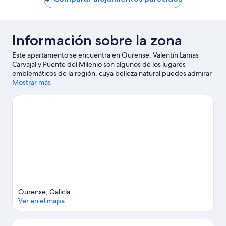
52 €
Información sobre la zona
Este apartamento se encuentra en Ourense. Valentín Lamas
Carvajal y Puente del Milenio son algunos de los lugares
emblemáticos de la región, cuya belleza natural puedes admirar
en Cañón del Sil y Parque de San Lázaro.
Mostrar más
Ver guía de viaje de
Ourense
Ver más apartamentos en Ourense
Ourense, Galicia
Ver en el mapa