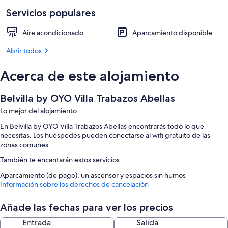
Servicios populares
Aire acondicionado
Aparcamiento disponible
Abrir todos
Acerca de este alojamiento
Belvilla by OYO Villa Trabazos Abellas
Lo mejor del alojamiento
En Belvilla by OYO Villa Trabazos Abellas encontrarás todo lo que
necesitas. Los huéspedes pueden conectarse al wifi gratuito de las
zonas comunes.
También te encantarán estos servicios:
Aparcamiento (de pago), un ascensor y espacios sin humos
Información sobre los derechos de cancelación
Características de la habitación
Todas las habitaciones de Belvilla by OYO Villa Trabazos Abellas
Añade las fechas para ver los precios
disponen de comodidades como aire acondicionado.
Entrada
Salida