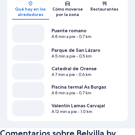
Mapa
Qué hay en los
Cómo moverse
Restaurantes
alrededores
por la zona
Puente romano
A 8 min a pie
- 0.7 km
Parque de San Lázaro
A 5 min a pie
- 0.5 km
Catedral de Orense
A 7 min a pie
- 0.6 km
Piscina termal As Burgas
A 8 min a pie
- 0.7 km
Valentín Lamas Carvajal
A 12 min a pie
- 1.0 km
Comentarios sobre Belvilla by