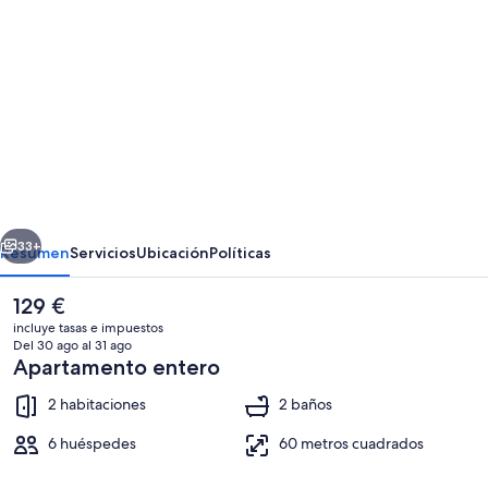
de
imágenes
de
Belvilla
by
OYO
Villa
erior
Siguiente
Trabazos
33+
Resumen
Servicios
Ubicación
Políticas
Abellas
El
129 €
precio
incluye tasas e impuestos
actual
Del 30 ago al 31 ago
es
Apartamento entero
de
129 €
2 habitaciones
2 baños
6 huéspedes
60 metros cuadrados
Apartamento | Servicios del alojamien