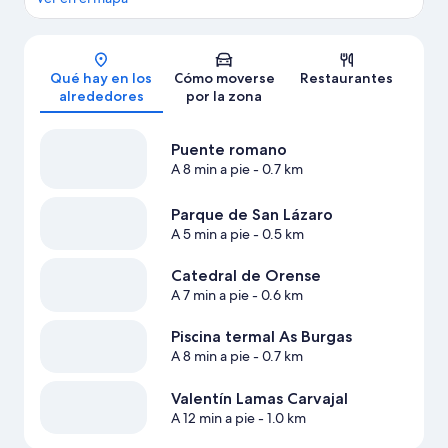
Mapa
Qué hay en los
Cómo moverse
Restaurantes
alrededores
por la zona
Puente romano
A 8 min a pie
- 0.7 km
Parque de San Lázaro
A 5 min a pie
- 0.5 km
Catedral de Orense
A 7 min a pie
- 0.6 km
Piscina termal As Burgas
A 8 min a pie
- 0.7 km
Valentín Lamas Carvajal
A 12 min a pie
- 1.0 km