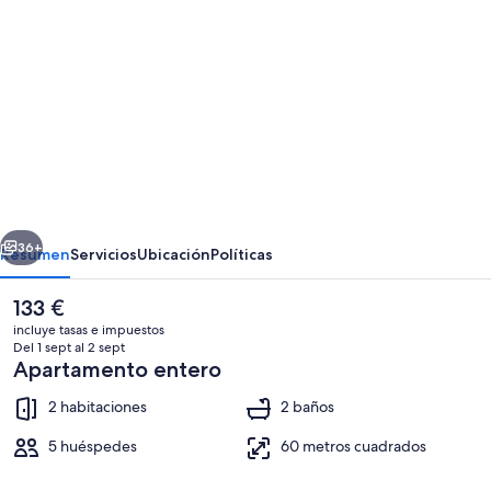
de
imágenes
de
Apartment
in
Ourense
Near
erior
Siguiente
Hot
36+
Resumen
Servicios
Ubicación
Políticas
Springs
El
133 €
precio
incluye tasas e impuestos
actual
Del 1 sept al 2 sept
es
Apartamento entero
de
133 €
2 habitaciones
2 baños
5 huéspedes
60 metros cuadrados
Apartamento | Servicios del alojamien