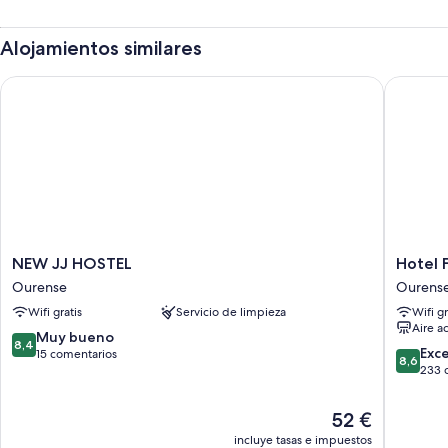
Alojamientos similares
NEW JJ HOSTEL
Hotel Fra
NEW
Hotel
NEW JJ HOSTEL
Hotel F
JJ
Francisc
Ourense
Ourens
HOSTEL
II
Wifi gratis
Servicio de limpieza
Wifi gr
Ourense
Ourens
Aire a
8.4
Muy bueno
8,4
8.6
Exc
sobre
15 comentarios
8,6
sobre
233 
10,
10,
Muy
Excelent
bueno,
El
52 €
233 com
15 comentarios
precio
incluye tasas e impuestos