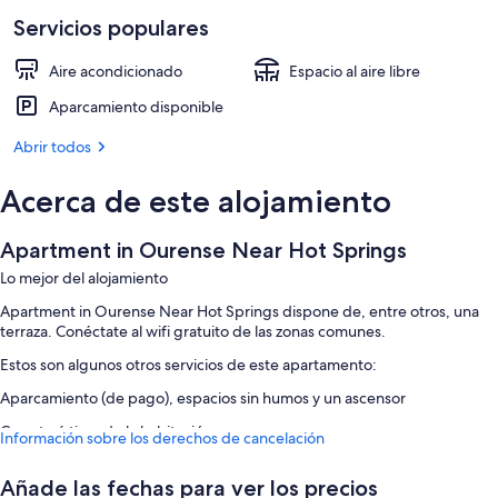
Servicios populares
Aire acondicionado
Espacio al aire libre
Aparcamiento disponible
Abrir todos
Acerca de este alojamiento
Apartment in Ourense Near Hot Springs
Lo mejor del alojamiento
Apartment in Ourense Near Hot Springs dispone de, entre otros, una
terraza. Conéctate al wifi gratuito de las zonas comunes.
Estos son algunos otros servicios de este apartamento:
Aparcamiento (de pago), espacios sin humos y un ascensor
Características de la habitación
Información sobre los derechos de cancelación
Todas las habitaciones de Apartment in Ourense Near Hot Springs
disponen de comodidades como aire acondicionado.
Añade las fechas para ver los precios