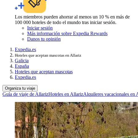
Los miembros pueden ahorrar al menos un 10 % en más de
100 000 hoteles de todo el mundo tras iniciar sesión.
Iniciar sesión
Más información sobre Expedia Rewards
Danos tu opinión
Expedia.es
Hoteles que aceptan mascotas en Allariz
Galicia
España
Hoteles que aceptan mascotas
Expedia.es
Organiza tu viaje
Guía de viaje de Allariz
Hoteles en Allariz
Alquileres vacacionales en A