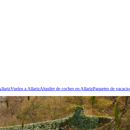
llariz
Vuelos a Allariz
Alquiler de coches en Allariz
Paquetes de vacacio