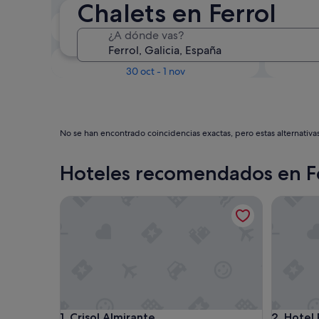
Chalets en Ferrol
En dos semanas
¿A dónde vas?
21 ago - 23 ago
Dentro de tres meses
D
30 oct - 1 nov
No se han encontrado coincidencias exactas, pero estas alternativa
Hoteles recomendados en F
Crisol Almirante
Hotel Rea
Crisol Almirante
Hotel Rea
1. Crisol Almirante
2. Hotel 