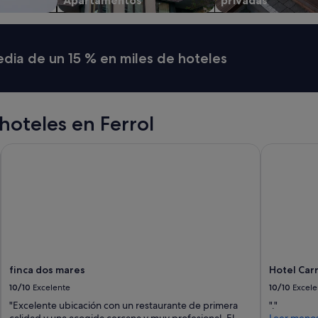
Apartamentos
privadas
o
e
r
s
l
l
a
o
media de un 15 % en miles de hoteles
t
s
a
d
r
í
d
a
e
s
hoteles en Ferrol
-
2
n
4
o
finca dos mares
Hotel Carr
/
c
2
h
5
e
d
.
e
D
m
e
a
s
y
a
o
y
2
finca dos mares
Hotel Car
u
0
10/10
Excelente
10/10
Excele
n
2
o
6
"Excelente ubicación con un restaurante de primera
"."
b
.
calidad y una acogida cercana y muy profesional. El
Leer meno