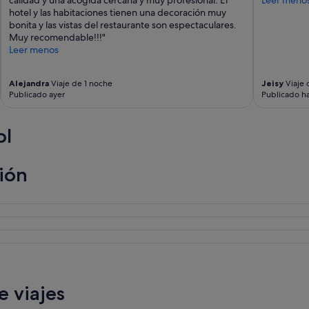
u
e
hotel y las habitaciones tienen una decoración muy
f
l
bonita y las vistas del restaurante son espectaculares.
f
t
Muy recomendable!!!"
e
r
Leer menos
t
a
m
t
u
Alejandra
Viaje de 1 noche
Jeisy
Viaje 
o
Publicado ayer
Publicado ha
y
p
v
e
a
r
ol
r
s
i
o
a
n
ción
d
a
o
l
.
m
S
e
i
j
n
o
d
r
u
i
d
m
a
p
 viajes
v
o
o