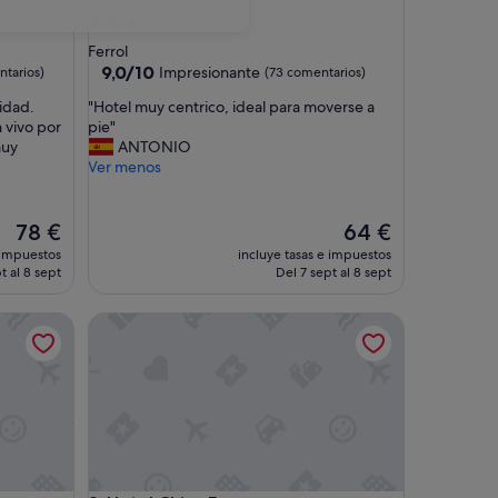
Alojamiento
de
Ferrol
3.0 estrellas
9.0
9,0/10
Impresionante
tarios)
(73 comentarios)
sobre
"
idad.
"Hotel muy centrico, ideal para moverse a
10,
H
 vivo por
pie"
Impresionante,
o
muy
ANTONIO
(73 comentarios)
t
Ver menos
e
l
m
El
El
78 €
64 €
u
precio
precio
 impuestos
incluye tasas e impuestos
y
actual
actual
t al 8 sept
Del 7 sept al 8 sept
c
es
es
e
de
de
Hotel Chips Fene
n
78 €
64 €
t
r
i
c
o
,
i
d