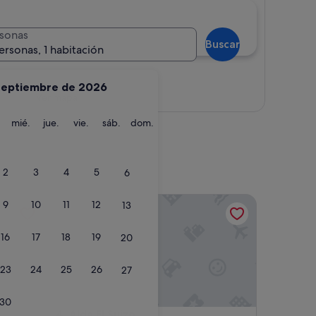
sonas
Buscar
ersonas, 1 habitación
septiembre de 2026
Ver mapa
martes
miércoles
jueves
viernes
sábado
domingo
mié.
jue.
vie.
sáb.
dom.
2
3
4
5
6
Alda El Suizo.
9
10
11
12
13
16
17
18
19
20
23
24
25
26
27
30
Alda El Suizo.
4. Alda El Suizo.