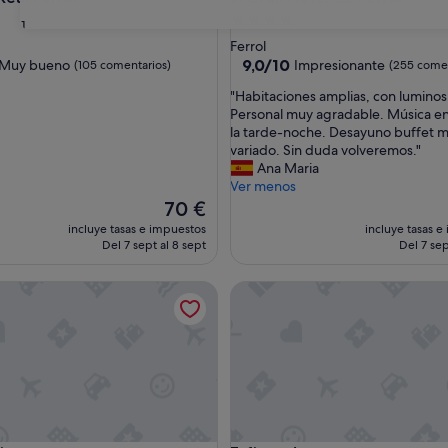
nto
Alojamiento
31
de
Ferrol
la
4.0 estrellas
9.0
9,0/10
Muy bueno
Impresionante
(105 comentarios)
(255 comen
sobre
"
"Habitaciones amplias, con luminos
10,
H
Personal muy agradable. Música en
Impresionante,
a
la tarde-noche. Desayuno buffet 
(255 comentarios)
b
variado. Sin duda volveremos."
entarios)
i
Ana Maria
t
Ver menos
a
El
70 €
c
precio
incluye tasas e impuestos
incluye tasas e
i
actual
Del 7 sept al 8 sept
Del 7 sep
o
es
n
de
finca dos mares
e
70 €
s
a
m
p
l
i
a
s