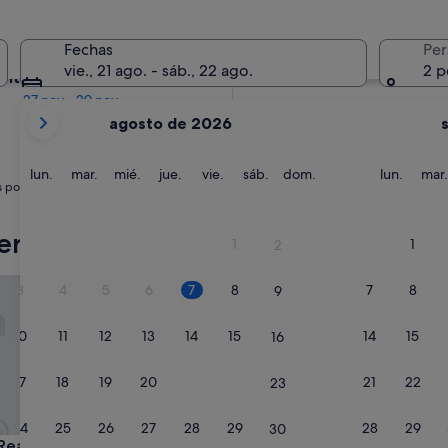
En dos meses
Fechas
Per
2 oct - 4 oct
vie., 21 ago. - sáb., 22 ago.
2 p
entro de cuatro meses
27 nov - 29 nov
Tus
agosto de 2026
meses
actuales
son
lunes
martes
miércoles
jueves
viernes
sábado
domingo
lunes
lun.
mar.
mié.
jue.
vie.
sáb.
dom.
lun.
mar.
s podrían ser adecuadas.
August
de
2026
errol
1
1
2
y
September
l Ferrol
Gran Hotel de Ferrol
3
4
5
6
7
8
7
8
9
de
2026.
10
11
12
13
14
15
14
15
16
17
18
19
20
21
22
21
22
23
24
25
26
27
28
29
28
29
30
l Ferrol
Gran Hotel de Ferrol
Real Ferrol
3. Gran Hotel de Ferrol