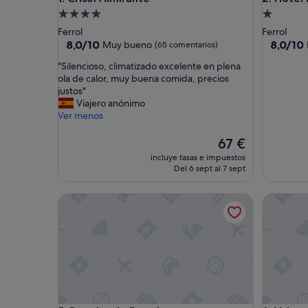
Alojamiento
Alojamie
de
de
Ferrol
Ferrol
4.0 estrellas
1.0 estrel
8.0
8.0
8,0/10
8,0/10
Muy bueno
(65 comentarios)
sobre
sobre
"
"Silencioso, climatizado excelente en plena
10,
10,
S
ola de calor, muy buena comida, precios
Muy
Muy
i
justos"
bueno,
bueno,
l
Viajero anónimo
(65 comentarios)
(105 com
e
Ver menos
n
c
El
67 €
i
precio
incluye tasas e impuestos
o
actual
Del 6 sept al 7 sept
s
es
o
de
Parador de Ferrol
Valencia
,
67 €
c
l
i
m
a
t
i
z