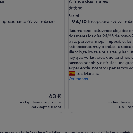
finca dos mares
ia
7. finca dos mares
,
c
nto
Alojamiento
o
de
Ferrol
n
las
3.0 estrellas
9.4
9,4/10
Impresionante
Excepcional
(98 comentarios)
(52 comentar
l
sobre
u
"
"luis mariano. estuvimos alojados en
10,
m
l
dos mares los días 24/25 de mayo 
nante,
Excepcional,
i
u
trato personal mejor imposible. las
ntarios)
(52 comentarios)
n
i
habitaciones muy bonitas. la ubicac
o
s
silencio,te invita a relajarte. y las vi
s
m
hay que verlas. creo que tendríais
i
a
pasaros por ahí y disfrutar. una gra
d
r
experiencia. nosotros pensamos vol
a
i
Luis Mariano
d
a
Ver menos
.
n
P
o
e
.
El
63 €
r
e
precio
incluye tasas e impuestos
incluye tasas e
s
s
actual
Del 7 sept al 8 sept
Del 1 sep
o
t
es
n
u
de
a
v
63 €
l
i
m
m
a una estancia de 1 noche y 2 adultos. Los precios y la disponibilidad están sujeto