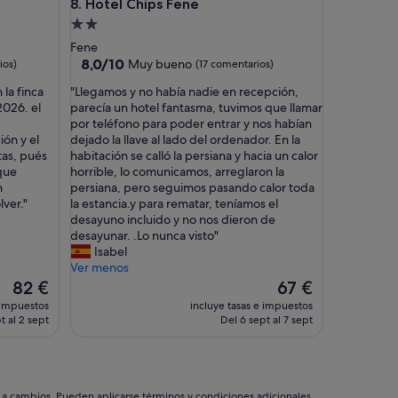
Hotel Chips Fene
8. Hotel Chips Fene
e
a
Alojamiento
l
de
Fene
p
2.0 estrellas
8.0
8,0/10
Muy bueno
ios)
(17 comentarios)
a
sobre
r
"
 la finca
"Llegamos y no había nadie en recepción,
10,
a
L
2026. el
parecía un hotel fantasma, tuvimos que llamar
Muy
m
l
por teléfono para poder entrar y nos habían
bueno,
o
e
ión y el
dejado la llave al lado del ordenador. En la
(17 comentarios)
v
g
stas, pués
habitación se calló la persiana y hacia un calor
e
a
 que
horrible, lo comunicamos, arreglaron la
r
m
n
persiana, pero seguimos pasando calor toda
s
o
ver."
la estancia.y para rematar, teníamos el
e
s
desayuno incluido y no nos dieron de
a
y
desayunar. .Lo nunca visto"
p
n
Isabel
i
o
Ver menos
e
h
El
El
82 €
67 €
"
a
precio
precio
 impuestos
incluye tasas e impuestos
b
actual
actual
t al 2 sept
Del 6 sept al 7 sept
í
es
es
a
de
de
n
82 €
67 €
a
d
s a cambios. Pueden aplicarse términos y condiciones adicionales.