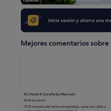
Cabañas
Apartoteles
o
Pueden
s
aplicarse
j
términos
u
y
Inicia sesión y ahorra una 
s
condiciones
t
adicionales.
o
s
"
Mejores comentarios sobre 
AC Hotel A Coruña by Marriott
AC Hotel A Coruña by Marriott
10/10
Excelente
"A 10 minutos del centro en autobús, zona con cafés y
restaurantes muy recomendables"