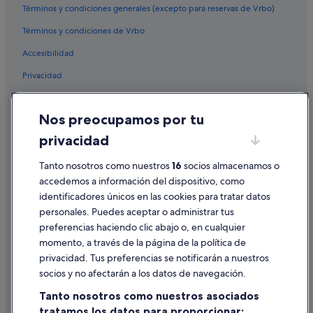
Términos y condiciones generales (excepto para reservas de Vrbo)
Términos y condiciones de Vrbo
Accesibilidad
Privacidad
Cookies
Nos preocupamos por tu
Condiciones de uso
privacidad
Información legal/contacto
Tanto nosotros como nuestros
16
socios almacenamos o
Pautas sobre el contenido y cómo denunciar contenido
accedemos a información del dispositivo, como
identificadores únicos en las cookies para tratar datos
Ayuda
personales. Puedes aceptar o administrar tus
Ayuda
preferencias haciendo clic abajo o, en cualquier
momento, a través de la página de la política de
Cancelar un vuelo
privacidad. Tus preferencias se notificarán a nuestros
Cancelar una reserva de hotel o de un alquiler vacacional
socios y no afectarán a los datos de navegación.
Plazos de reembolso
Tanto nosotros como nuestros asociados
tratamos los datos para proporcionar:
Utilizar un cupón de Expedia