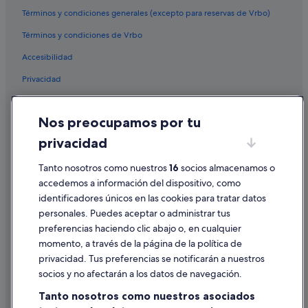
Términos y condiciones generales (excepto para reservas de Vrbo)
Hoteles cerca de Castillo del Castro
Términos y condiciones de Vrbo
Vigo hoteles
Accesibilidad
Hoteles cerca de Estación de tren de Vigo-Urzáiz
Privacidad
Hoteles cerca de Parque del Castro
Bouzas hoteles
Cookies
Nos preocupamos por tu
Hoteles cerca de Olivo de Vigo
Condiciones de uso
privacidad
Albergues en A Xesteira
Información legal/contacto
A Xesteira hoteles
Tanto nosotros como nuestros
16
socios almacenamos o
Pautas sobre el contenido y cómo denunciar contenido
accedemos a información del dispositivo, como
Hoteles con spa en Vigo
identificadores únicos en las cookies para tratar datos
Ayuda
Sayanes hoteles
personales. Puedes aceptar o administrar tus
Ayuda
Hoteles cerca de Calle del Príncipe
preferencias haciendo clic abajo o, en cualquier
momento, a través de la página de la política de
Casas rurales en A Xesteira
Cancelar un vuelo
privacidad. Tus preferencias se notificarán a nuestros
Hoteles cerca de Playa de Canido
Cancelar una reserva de hotel o de un alquiler vacacional
socios y no afectarán a los datos de navegación.
María Auxiliadora hoteles
Plazos de reembolso
Tanto nosotros como nuestros asociados