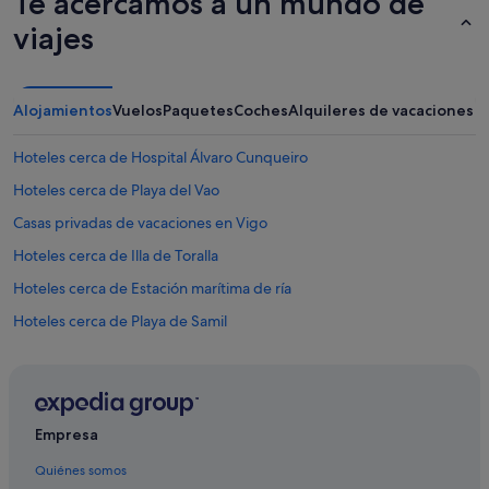
Te acercamos a un mundo de
viajes
Alojamientos
Vuelos
Paquetes
Coches
Alquileres de vacaciones
Hoteles cerca de Hospital Álvaro Cunqueiro
Hoteles cerca de Playa del Vao
Casas privadas de vacaciones en Vigo
Hoteles cerca de Illa de Toralla
Hoteles cerca de Estación marítima de ría
Hoteles cerca de Playa de Samil
Hoteles en la playa en Vigo
Hoteles cerca de Plaza América
Casas de campo en Vigo
Empresa
Hoteles cerca de Museo del Mar de Galicia
Quiénes somos
Apartamentos en A Xesteira