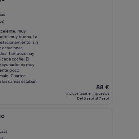
zas
os)
excelente, muy
 hotel muy buena. La
 estacionamiento, sin
 estacionar,
ndes. Tampoco hay
 cada coche. El
esayunador es muy
iente poco
 malo. Cuartos
 las camas estaban
El
88 €
precio
incluye tasas e impuestos
actual
Del 6 sept al 7 sept
es
de
88 €
go
uzas
s)