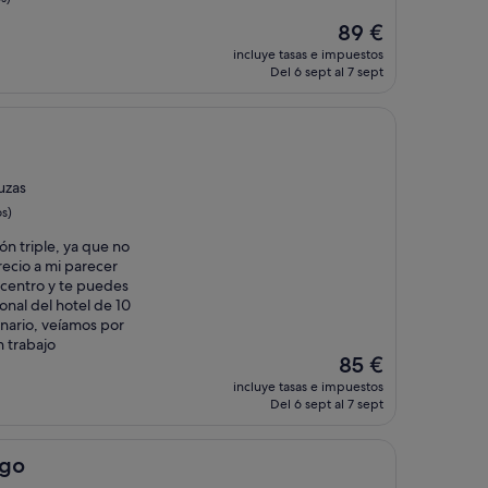
El
89 €
precio
incluye tasas e impuestos
actual
Del 6 sept al 7 sept
es
de
89 €
uzas
s)
ón triple, ya que no
ecio a mi parecer
l centro y te puedes
nal del hotel de 10
inario, veíamos por
n trabajo
El
85 €
precio
incluye tasas e impuestos
actual
Del 6 sept al 7 sept
es
de
85 €
igo