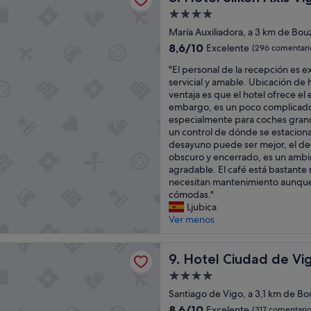
e
t
u
o
Alojamiento
n
a
b
r
de
t
María Auxiliadora, a 3 km de Bou
c
a
r
4.0 estrellas
e
i
8.6
y
8,6/10
Excelente
e
(296 comentari
u
ó
sobre
b
s
"
b
"El personal de la recepción es 
n
10,
a
p
E
i
servicial y amable. Ubicación de
p
Excelente,
j
o
l
c
ventaja es que el hotel ofrece el
ú
(296 comentarios)
e
n
p
a
embargo, es un poco complicado
b
,
d
e
c
especialmente para coches gra
l
t
i
r
i
un control de dónde se estaciona
i
a
e
s
ó
desayuno puede ser mejor, el d
c
l
n
o
n
obscuro y encerrado, es un amb
a
v
t
n
y
agradable. El café está bastante
.
e
e
a
s
necesitan mantenimiento aunque
N
z
.
l
e
cómodas."
o
p
H
d
r
Ljubica
m
o
a
e
v
Ver menos
e
r
y
l
i
i
l
q
a
c
n
o
iudad de Vigo
u
r
Hotel Ciudad de Vigo
i
9. Hotel Ciudad de Vi
f
v
e
e
o
o
i
d
Alojamiento
c
"
r
e
e
de
e
Santiago de Vigo, a 3,1 km de Bo
m
j
s
4.0 estrellas
p
a
8.6
8,6/10
o
Excelente
(317 comentario