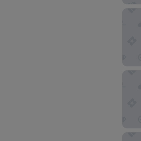
Pazo Lo
NH Coll
Hotel Si