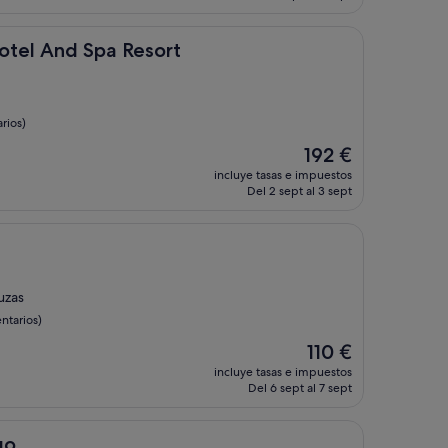
es
de
78 €
 Spa Resort
otel And Spa Resort
rios)
El
192 €
precio
incluye tasas e impuestos
actual
Del 2 sept al 3 sept
es
de
192 €
uzas
ntarios)
El
110 €
precio
incluye tasas e impuestos
actual
Del 6 sept al 7 sept
es
de
110 €
go