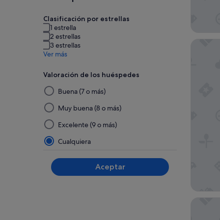
Clasificación por estrellas
1 estrella
2 estrellas
Occiden
3 estrellas
Ver más
Valoración de los huéspedes
Al
Buena (7 o más)
seleccionar
y
Muy buena (8 o más)
aplicar
Excelente (9 o más)
un
filtro
Cualquiera
de
este
Aceptar
grupo,
los
resultados
se
Gran Ho
actualizarán