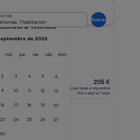
sonas
Buscar
ersonas, 1 habitación
s & Wellness
 Business & Wellness
septiembre de 2026
rios)
martes
miércoles
jueves
viernes
sábado
domingo
mié.
jue.
vie.
sáb.
dom.
as instalaciones muy
normes con su
 destacar la
quier solicitud
2
3
4
5
6
El
205 €
precio
incluye tasas e impuestos
9
10
11
12
13
actual
Del 6 sept al 7 sept
es
de
16
17
18
19
20
205 €
23
24
25
26
27
ntarios)
30