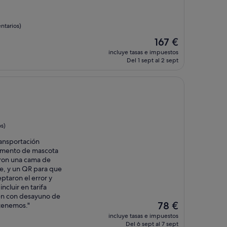
ntarios)
El
167 €
precio
incluye tasas e impuestos
actual
Del 1 sept al 2 sept
es
de
167 €
s)
ransportación
emento de mascota
aron una cama de
he, y un QR para que
ptaron el error y
ncluir en tarifa
en con desayuno de
El
78 €
tenemos."
precio
incluye tasas e impuestos
actual
Del 6 sept al 7 sept