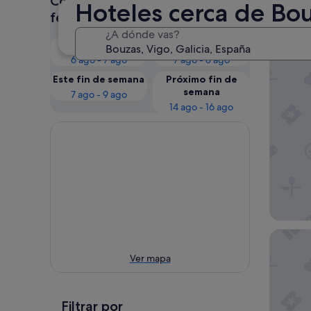
Consulta los precios para estas
Hoteles cerca de Bou
Nues
fechas
¿A dónde vas?
Esta noche
Mañana
Hotel At
6 ago - 7 ago
7 ago - 8 ago
Este fin de semana
Próximo fin de
semana
7 ago - 9 ago
14 ago - 16 ago
Parador
Ver mapa
Filtrar por