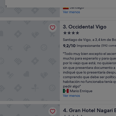
"
l
"Ubicación inmejorable "
10,
31
U
a
Santiago
Impresionante,
b
z
Ver menos
(299 comentarios)
i
o
c
n
tal Vigo
a
Occidental Vigo
a
3. Occidental Vigo
c
c
Alojamiento
i
o
de
ó
Santiago de Vigo, a 3,4 km de B
n
4.0 estrellas
n
u
9.2
9,2/10
Impresionante
(592 come
i
n
sobre
"
n
"Todo muy bien excepto el ascen
a
10,
T
m
mucho para esperarlo y para que 
s
Impresionante,
o
e
por lo viejo que está; no quisier
i
(592 comentarios)
d
j
sin que presentara documento a
n
o
o
indiqué que lo presentaría des
s
m
r
comprendo que debe ser política 
t
u
a
habitación no funcionaba tenía qu
a
y
b
pedir algo"
l
b
l
Mario Enrique
a
i
e
Ver menos
c
e
"
i
n
o
tel Nagari Boutique & Spa
e
Gran Hotel Nagari Boutique
4. Gran Hotel Nagari 
n
x
e