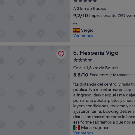
Alojamiento
c
s
de
e
A 3 km de Bouzas
m
5.0 estrellas
p
u
9.2
9,2/10
Impresionante
(343 come
t
y
sobre
"
o
"."
c
10,
.
e
Sergio
o
Impresionante,
"
l
Ver menos
m
(343 comentarios)
a
p
s
l
a Vigo
Hesperia Vigo
c
5. Hesperia Vigo
e
e
t
Alojamiento
n
a
de
Coia, a 1,6 km de Bouzas
s
s
4.0 estrellas
o
y
8.8
8,8/10
Excelente
(412 comentario
r
u
sobre
"
"La distancia del centro, y mala t
q
n
10,
L
pública. No me informaron supl
u
a
Excelente,
a
al ingreso, días después me dej
e
s
(412 comentarios)
d
perro, una pelota, platos y chuc
t
h
i
leyera condiciones, reclame y ace
a
a
s
ajustaron tarifa. Booking debería i
r
b
t
diaria con mascotas como lo hac
d
i
a
esa forme sabríamos a que nos a
a
t
n
Maria Eugenia
m
a
c
Ver menos
u
c