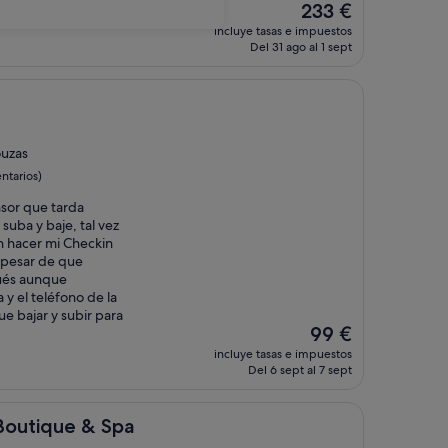
El
233 €
precio
incluye tasas e impuestos
actual
Del 31 ago al 1 sept
es
de
233 €
ouzas
ntarios)
sor que tarda
suba y baje, tal vez
on hacer mi Checkin
 pesar de que
pués aunque
y el teléfono de la
e bajar y subir para
El
99 €
precio
incluye tasas e impuestos
actual
Del 6 sept al 7 sept
es
de
99 €
 & Spa
Boutique & Spa