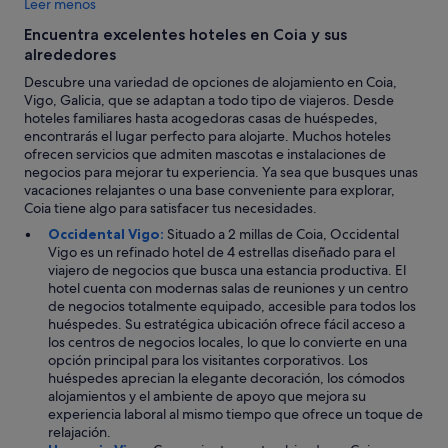
Leer menos
n
t
Encuentra excelentes hoteles en Coia y sus
e
alrededores
n
i
Descubre una variedad de opciones de alojamiento en Coia,
m
Vigo, Galicia, que se adaptan a todo tipo de viajeros. Desde
i
hoteles familiares hasta acogedoras casas de huéspedes,
e
encontrarás el lugar perfecto para alojarte. Muchos hoteles
n
ofrecen servicios que admiten mascotas e instalaciones de
t
negocios para mejorar tu experiencia. Ya sea que busques unas
o
vacaciones relajantes o una base conveniente para explorar,
a
Coia tiene algo para satisfacer tus necesidades.
u
Occidental Vigo:
Situado a 2 millas de Coia, Occidental
n
Vigo es un refinado hotel de 4 estrellas diseñado para el
q
viajero de negocios que busca una estancia productiva. El
u
hotel cuenta con modernas salas de reuniones y un centro
e
de negocios totalmente equipado, accesible para todos los
l
huéspedes. Su estratégica ubicación ofrece fácil acceso a
a
los centros de negocios locales, lo que lo convierte en una
s
opción principal para los visitantes corporativos. Los
c
huéspedes aprecian la elegante decoración, los cómodos
a
alojamientos y el ambiente de apoyo que mejora su
m
experiencia laboral al mismo tiempo que ofrece un toque de
a
relajación.
s