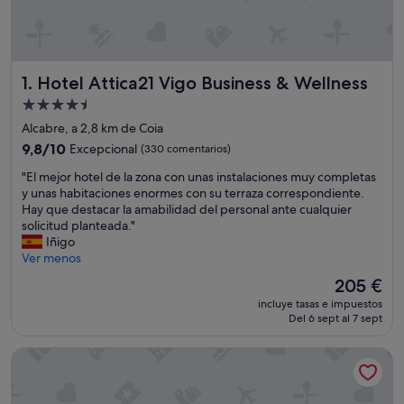
Hotel Attica21 Vigo Business & Wellness
1. Hotel Attica21 Vigo Business & Wellness
Alojamiento
de
Alcabre, a 2,8 km de Coia
4.5 estrellas
9.8
9,8/10
Excepcional
(330 comentarios)
sobre
"
"El mejor hotel de la zona con unas instalaciones muy completas
10,
E
y unas habitaciones enormes con su terraza correspondiente.
Excepcional,
l
Hay que destacar la amabilidad del personal ante cualquier
(330 comentarios)
m
solicitud planteada."
e
Iñigo
j
Ver menos
o
El
205 €
r
precio
incluye tasas e impuestos
h
actual
Del 6 sept al 7 sept
o
es
t
de
Occidental Vigo
e
205 €
l
d
e