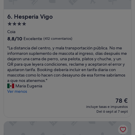
h
n
s
a
a
e
c
l
Hesperia Vigo
6. Hesperia Vigo
r
e
a
v
r
Alojamiento
n
i
m
t
de
Coia
c
i
e
4.0 estrellas
i
8.8
8,8/10
Excelente
(412 comentarios)
C
c
o
sobre
h
u
"
"La distancia del centro, y mala transportación pública. No me
"
10,
e
a
L
informaron suplemento de mascota al ingreso, días después me
Excelente,
c
l
a
dejaron una cama de perro, una pelota, platos y chuche, y un
(412 comentarios)
k
q
d
QR para que leyera condiciones, reclame y aceptaron el error y
i
u
i
ajustaron tarifa. Booking debería incluir en tarifa diaria con
n
i
s
mascotas como lo hacen con desayuno de esa forme sabríamos
s
e
t
a que nos atenemos."
i
r
a
Maria Eugenia
n
s
n
Ver menos
q
o
c
u
El
78 €
l
i
e
precio
i
incluye tasas e impuestos
a
p
actual
c
Del 6 sept al 7 sept
d
r
es
i
e
e
de
t
Hotel Zenit Vigo
l
s
78 €
u
c
e
d
e