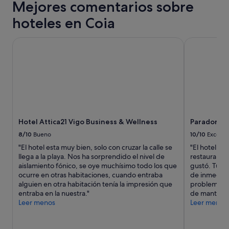
g
Mejores comentarios sobre
una
e
r
estancia
c
hoteles en Coia
a
de
t
d
1 noche
o
a
y
y
Hotel Attica21 Vigo Business & Wellness
Parador de 
b
2 adultos.
p
l
Los
r
e
precios
o
.
y
f
E
la
e
l
disponibilidad
s
c
están
i
a
sujetos
o
Hotel Attica21 Vigo Business & Wellness
Parador de
f
a
n
é
cambios.
a
8/10
Bueno
10/10
Excelen
e
Pueden
l
"El hotel esta muy bien, solo con cruzar la calle se
"El hotel es
s
aplicarse
.
llega a la playa. Nos ha sorprendido el nivel de
restaurante
t
términos
"
aislamiento fónico, se oye muchísimo todo los que
gustó. Tuvi
á
y
ocurre en otras habitaciones, cuando entraba
de inmediat
b
condiciones
alguien en otra habitación tenía la impresión que
problema co
a
adicionales.
entraba en la nuestra."
de mantenim
s
Leer menos
Leer menos
t
a
n