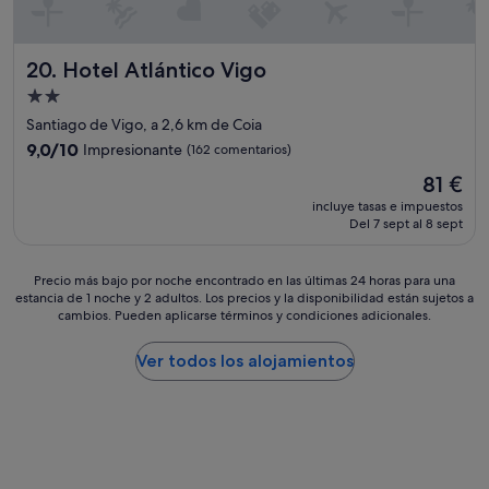
c
o
S
e
.
u
r
"
p
r
Hotel Atlántico Vigo
e
20. Hotel Atlántico Vigo
a
r
Alojamiento
d
s
de
o
Santiago de Vigo, a 2,6 km de Coia
o
,
2.0 estrellas
n
9.0
9,0/10
Impresionante
(162 comentarios)
e
a
sobre
s
El
81 €
l
10,
u
precio
m
Impresionante,
incluye tasas e impuestos
n
actual
u
Del 7 sept al 8 sept
(162 comentarios)
a
es
y
m
de
e
b
81 €
Precio
Precio más bajo por noche encontrado en las últimas 24 horas para una
d
i
estancia de 1 noche y 2 adultos. Los precios y la disponibilidad están sujetos a
más
u
cambios. Pueden aplicarse términos y condiciones adicionales.
e
bajo
c
n
por
a
t
noche
Ver todos los alojamientos
d
e
encontrado
o
p
en
,
o
las
c
c
últimas
o
o
24 horas
r
a
para
r