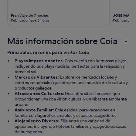
t
e
m
Fran
Viaje de 7 noches
JOSE MANU
a
Publicado hace 3 horas
Publicado hac
l
o
.
Más información sobre Coia
C
u
a
Principales razones para visitar Coia
r
Playas Impresionantes:
Coia cuenta con hermosas playas,
t
incluyendo una playa nudista, perfectas para la relajación y
o
tomar el sol.
s
Mercados Vibrantes:
Explore los mercados locales y
n
centros comerciales que ofrecen una muestra de la cultura y
e
productos gallegos.
c
Atracciones Culturales:
Descubra sitios cercanos que
e
proporcionan una rica visión cultural y un vibrante ambiente
s
urbano.
i
Ambiente Familiar:
Coia es ideal para vacaciones en
t
familia, con lugareños amables y espacios acogedores.
a
Alojamiento Diverso:
Elija entre una variedad de
n
opciones, incluyendo hoteles familiares y acogedoras casas
m
de huéspedes.
a