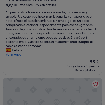
y
,
4.0 estrellas
b
8.6
u
8,6/10
Excelente
(297 comentarios)
d
e
sobre
n
í
s
"
"El personal de la recepción es excelente, muy servicial y
10,
o
a
e
E
amable. Ubicación de hotel muy buena. La ventaja es que el
Excelente,
a
s
r
l
hotel ofrece el estacionamiento, sin embargo, es un poco
(297 comentarios)
l
d
p
p
complicado estacionar, especialmente para coches grandes.
s
e
o
e
Tampoco hay un control de dónde se estaciona cada coche. El
e
s
l
r
desayuno puede ser mejor, el desayunador es muy obscuro y
r
p
í
s
encerrado, es un ambiente poco agradable. El café está
u
u
t
o
bastante malo. Cuartos necesitan mantenimiento aunque las
n
é
i
n
camas estaban cómodas."
p
s
c
a
Ljubica
r
m
a
l
Ver menos
e
e
y
d
c
d
El
88 €
e
e
i
e
precio
incluye tasas e impuestos
l
l
o
j
actual
Del 6 sept al 7 sept
t
a
a
a
es
e
r
m
r
de
l
Hotel Ciudad de Vigo
e
i
o
88 €
é
c
p
n
f
e
a
u
o
p
r
n
n
c
e
a
o
i
c
c
d
ó