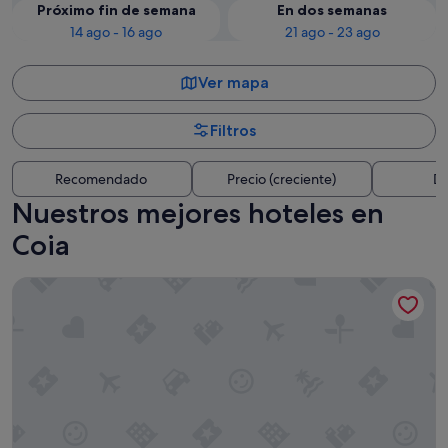
Próximo fin de semana
En dos semanas
14 ago - 16 ago
21 ago - 23 ago
Ver mapa
Filtros
Recomendado
Precio (creciente)
Di
Nuestros mejores hoteles en
Coia
Hotel Attica21 Vigo Business & Wellness