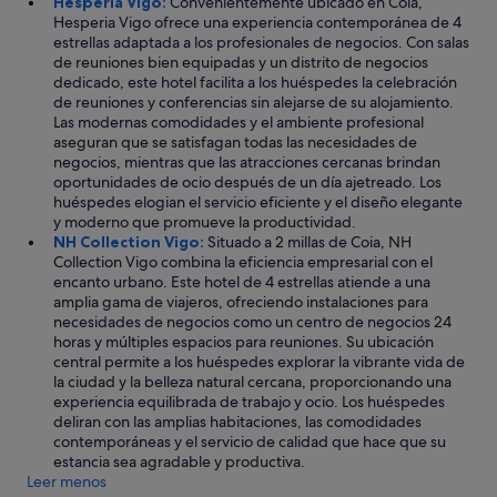
Hesperia Vigo:
Convenientemente ubicado en Coia,
e
Hesperia Vigo ofrece una experiencia contemporánea de 4
s
estrellas adaptada a los profesionales de negocios. Con salas
t
de reuniones bien equipadas y un distrito de negocios
a
dedicado, este hotel facilita a los huéspedes la celebración
b
de reuniones y conferencias sin alejarse de su alojamiento.
a
Las modernas comodidades y el ambiente profesional
n
aseguran que se satisfagan todas las necesidades de
c
negocios, mientras que las atracciones cercanas brindan
ó
oportunidades de ocio después de un día ajetreado. Los
m
huéspedes elogian el servicio eficiente y el diseño elegante
o
y moderno que promueve la productividad.
d
NH Collection Vigo:
Situado a 2 millas de Coia, NH
a
Collection Vigo combina la eficiencia empresarial con el
s
encanto urbano. Este hotel de 4 estrellas atiende a una
.
amplia gama de viajeros, ofreciendo instalaciones para
"
necesidades de negocios como un centro de negocios 24
horas y múltiples espacios para reuniones. Su ubicación
central permite a los huéspedes explorar la vibrante vida de
la ciudad y la belleza natural cercana, proporcionando una
experiencia equilibrada de trabajo y ocio. Los huéspedes
deliran con las amplias habitaciones, las comodidades
contemporáneas y el servicio de calidad que hace que su
estancia sea agradable y productiva.
Leer menos