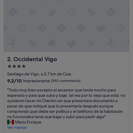
l
a
z
o
n
a
c
o
n
u
Occidental Vigo
2. Occidental Vigo
n
a
Alojamiento
s
de
Santiago de Vigo, a 2,7 km de Coia
i
4.0 estrellas
n
9.2
9,2/10
Impresionante
(592 comentarios)
s
sobre
"
"Todo muy bien excepto el ascensor que tarda mucho para
t
10,
T
esperarlo y para que suba y baje, tal vez por lo viejo que está; no
a
Impresionante,
o
quisieron hacer mi Checkin sin que presentara documento a
l
(592 comentarios)
d
pesar de que indiqué que lo presentaría después aunque
a
o
comprendo que debe ser política y el teléfono de la habitación
c
m
no funcionaba tenía que bajar y subir para pedir algo"
i
u
Mario Enrique
o
y
Ver menos
n
b