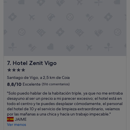
n
p
n
t
l
t
a
a
r
r
n
o
a
t
,
d
e
y
o
a
m
c
d
a
u
a
l
m
.
a
e
"
t
n
Hotel Zenit Vigo
7. Hotel Zenit Vigo
r
t
a
Alojamiento
o
n
a
de
Santiago de Vigo, a 2,5 km de Coia
s
p
4.0 estrellas
p
8.8
8,8/10
Excelente
(516 comentarios)
e
o
sobre
s
"
"Solo puedo hablar de la habitación triple, ya que no me entraba
r
10,
a
S
desayuno al ser un precio a mi parecer excesivo; el hotel está en
t
Excelente,
r
o
todo el centro y te puedes desplazar cómodamente, el personal
a
(516 comentarios)
d
l
del hotel de 10 y el servicio de limpieza extraordinario, veíamos
c
e
o
por las mañanas a una chica y hacía un trabajo impecable."
i
q
p
JAIME
ó
u
u
Ver menos
n
e
e