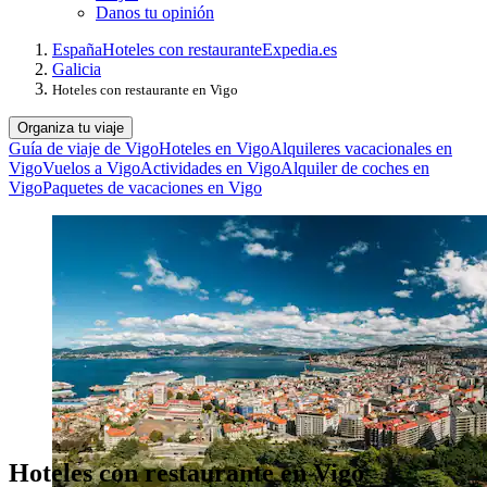
Danos tu opinión
España
Hoteles con restaurante
Expedia.es
Galicia
Hoteles con restaurante en Vigo
Organiza tu viaje
Guía de viaje de Vigo
Hoteles en Vigo
Alquileres vacacionales en
Vigo
Vuelos a Vigo
Actividades en Vigo
Alquiler de coches en
Vigo
Paquetes de vacaciones en Vigo
Hoteles con restaurante en Vigo