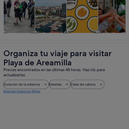
Visitas guiadas
Historia y
Visitas
Comidas,
y excursiones
cultura
privadas y
bebidas y vida
de un día
personalizadas
nocturna
Organiza tu viaje para visitar
Playa de Areamilla
Precios encontrados en las últimas 48 horas. Haz clic para
actualizarlos.
Duración de la estancia
Estrellas
Clase de cabina
Eliminar todos los filtros