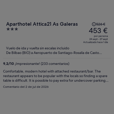
El
Aparthotel Attica21 As Galeras
526 €
precio
453 €
3
era
out
por persona
de
of
24 sept - 27 sept
Actualizado hace 1 día
526 €,
5
Vuelo de ida y vuelta sin escalas incluido
ahora
De Bilbao (BIO) a Aeropuerto de Santiago-Rosalía de Casto
es
(SCQ)
de
9,2
/
10
¡Impresionante! (233 comentarios)
453 €
por
Comfortable, modern hotel with attached restaurant/bar. The
restaurant appears to be popular with the locals so finding a spare
persona
table is difficult. It is possible to pay extra for undercover parking
but it isn't really necessary as there is lots of free parking on the
Comentario del 2 de jul de 2026
street.