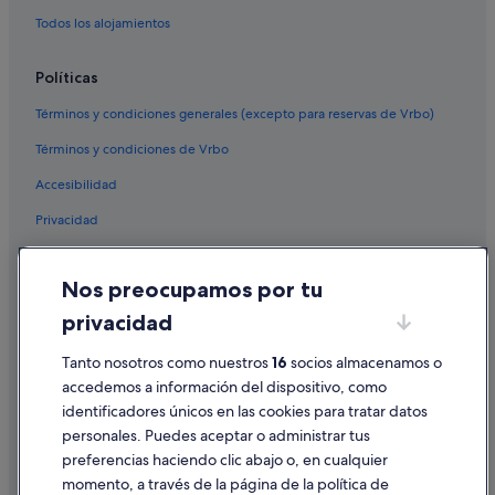
Hoteles de 5 estrellas en Cangas
Todos los alojamientos
Casas privadas de vacaciones en Aldán
Hoteles baratos en Cangas
Políticas
Hoteles con gimnasio en Cangas
Términos y condiciones generales (excepto para reservas de Vrbo)
Vigo hoteles
Términos y condiciones de Vrbo
Cangas hoteles
Accesibilidad
Hoteles que aceptan mascotas en Cangas
Privacidad
Hoteles en la playa en Cangas
Cookies
Chalets en Nerga
Nos preocupamos por tu
Condiciones de uso
Hoteles con spa en Cangas
privacidad
Información legal/contacto
Pensiones en Aldán
Pautas sobre el contenido y cómo denunciar contenido
Tanto nosotros como nuestros
16
socios almacenamos o
Campings de caravanas en Cangas
accedemos a información del dispositivo, como
Apartamentos en Coiro
identificadores únicos en las cookies para tratar datos
Ayuda
personales. Puedes aceptar o administrar tus
Casas rurales en Nerga
Ayuda
preferencias haciendo clic abajo o, en cualquier
Hoteles con todo incluido en Cangas
momento, a través de la página de la política de
Cancelar un vuelo