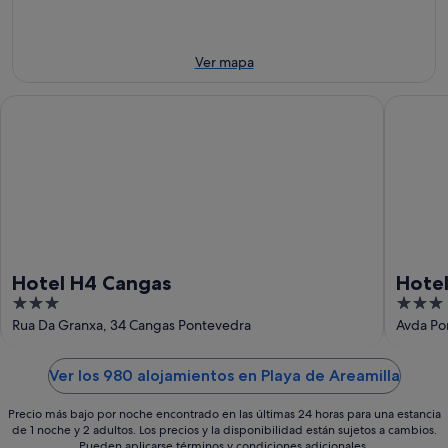
9
noche,
próximo
ago
9
fin
ago
de
Ver mapa
-
semana,
10
14
Hotel H4 Cangas
Hotel La
ago
ago
-
16
ago
Hotel H4 Cangas
Hotel
3
3
out
out
Rua Da Granxa, 34 Cangas Pontevedra
Avda Po
of
of
5
5
Ver los 980 alojamientos en Playa de Areamilla
Precio más bajo por noche encontrado en las últimas 24 horas para una estancia
de 1 noche y 2 adultos. Los precios y la disponibilidad están sujetos a cambios.
Pueden aplicarse términos y condiciones adicionales.