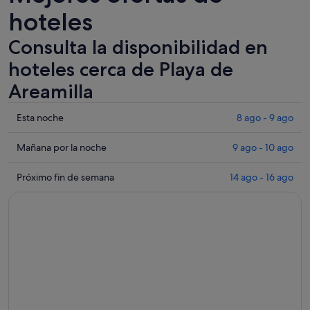
hoteles
nueva
Consulta la disponibilidad en
hoteles cerca de Playa de
Areamilla
Comprueba
Esta noche
8 ago - 9 ago
los
precios
Comprueba
Mañana por la noche
9 ago - 10 ago
cerca
los
de
precios
Comprueba
Próximo fin de semana
14 ago - 16 ago
Playa
cerca
los
de
de
precios
Areamilla
Playa
cerca
para
de
de
esta
Areamilla
Playa
noche,
para
de
8
mañana
Areamilla
ago
por
para
-
la
el