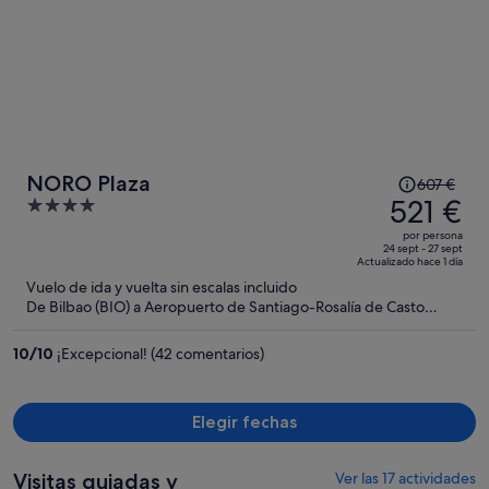
El
NORO Plaza
607 €
precio
521 €
4
era
out
por persona
de
of
24 sept - 27 sept
Actualizado hace 1 día
607 €,
5
Vuelo de ida y vuelta sin escalas incluido
ahora
De Bilbao (BIO) a Aeropuerto de Santiago-Rosalía de Casto
es
(SCQ)
de
10
/
10
¡Excepcional! (42 comentarios)
521 €
por
persona
Elegir fechas
Visitas guiadas y
Ver las 17 actividades