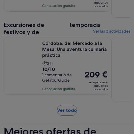
es
impuestos
con
actividad
Cancelación gratuita
por adulto
de
8
es
40 €
comentarios
de
por
Excursiones de
2 horas
temporada
adulto
y
festivos y de
Ver las 3 actividades
30 minutos
Córdoba, del Mercado a la Mesa: Una aventura culinaria prác
Descubrir l
Córdoba, del Mercado a la
Mesa: Una aventura culinaria
práctica
La
3 h
10.0
10/10
duración
El
209 €
sobre
1 comentario de
de
precio
GetYourGuide
10
la
incluye tasas e
es
impuestos
con
actividad
Cancelación gratuita
por adulto
de
1
es
209 €
comentario
de
por
3 horas
Se
adulto
Ver todo
abre
en
Mejores ofertas de
una
pestaña