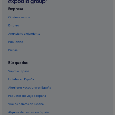
Casas rurales en Cangas
Albergues en Cangas
Empresa
Villas en Cangas
Quiénes somos
Castillos en Aldán
Empleo
Apartamentos en Cangas
Anuncia tu alojamiento
Hoteles de 4 estrellas en Cangas
Publicidad
Apartoteles en Cangas
Prensa
Darbo hoteles
Islas Cíes hoteles
Búsquedas
Cabañas en Nerga
Viajes a España
Hoteles cerca de Playa de Areamilla
Hoteles en España
Casas privadas de vacaciones en Cangas
Alquileres vacacionales España
Hoteles de 3 estrellas en Cangas
Paquetes de viaje a España
Aldán hoteles
Vuelos baratos en España
Villas en Nerga
Alquiler de coches en España