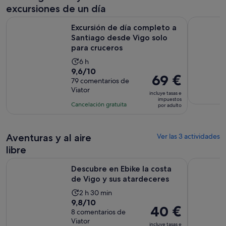
excursiones de un día
Excursión de día completo a Santiago desde Vigo solo para
Bodegas Gr
Excursión de día completo a
Santiago desde Vigo solo
para cruceros
La
6 h
9.6
9,6/10
duración
El
69 €
sobre
79 comentarios de
de
precio
Viator
10
la
incluye tasas e
es
impuestos
con
actividad
Cancelación gratuita
por adulto
de
79
es
69 €
comentarios
de
por
6 horas
Aventuras y al aire
Ver las 3 actividades
adulto
libre
Se abre
Descubre en Ebike la costa de Vigo y sus atardeceres
Tour en bi
Descubre en Ebike la costa
de Vigo y sus atardeceres
La
2 h 30 min
9.8
9,8/10
duración
El
40 €
sobre
8 comentarios de
de
precio
Viator
10
la
incluye tasas e