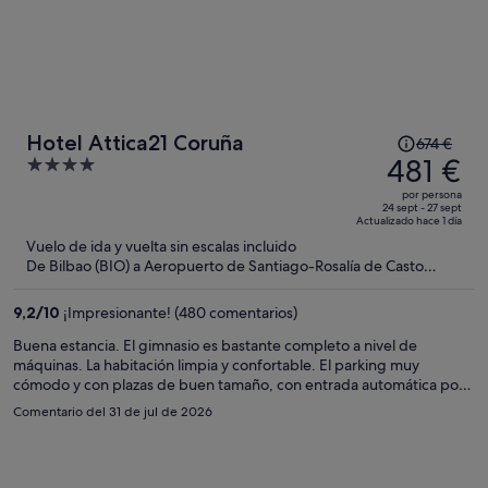
El
Hotel Attica21 Coruña
674 €
precio
481 €
4
era
out
por persona
de
of
24 sept - 27 sept
Actualizado hace 1 día
674 €,
5
Vuelo de ida y vuelta sin escalas incluido
ahora
De Bilbao (BIO) a Aeropuerto de Santiago-Rosalía de Casto
es
(SCQ)
de
9,2
/
10
¡Impresionante! (480 comentarios)
481 €
por
Buena estancia. El gimnasio es bastante completo a nivel de
máquinas. La habitación limpia y confortable. El parking muy
persona
cómodo y con plazas de buen tamaño, con entrada automática por
matrícula. ¡Para repetir!
Comentario del 31 de jul de 2026