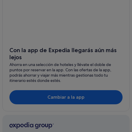
Hoteles baratos en Cangas
Pensiones en Nerga
Campings de caravanas en O Hío
Hoteles de 4 estrellas en Cangas
Alojamientos agroturísticos en Nerga
Islas Cíes hoteles
Con la app de Expedia llegarás aún más
lejos
Cabañas en Cangas
Ahorra en una selección de hoteles y llévate el doble de
Hoteles cerca de Playa de Rodeira
puntos por reservar en la app. Con las ofertas de la app,
Hoteles que aceptan mascotas en Cangas
podrás ahorrar y viajar más mientras gestionas todo tu
itinerario estés donde estés.
Hoteles con spa en Aldán
Apartamentos en Nerga
Cambiar a la app
Apartamentos en Cangas
Residences en O Hío
Chalets en Cangas
Hoteles con gimnasio en Cangas