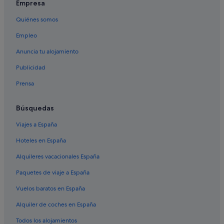
Empresa
B&B en Aldán
Quiénes somos
Hoteles de 5 estrellas en Nerga
Empleo
Paradores hoteles en Aldán
Darbo hoteles
Anuncia tu alojamiento
Cabañas en O Hío
Publicidad
Hoteles de 4 estrellas en Aldán
Prensa
Casas de campo en Cangas
Búsquedas
Albergues en Cangas
Viajes a España
Condominios en Aldán
Hoteles en España
Aldán hoteles
Hoteles de 5 estrellas en O Hío
Alquileres vacacionales España
Hoteles de 3 estrellas en Nerga
Paquetes de viaje a España
Casas de campo en Aldán
Vuelos baratos en España
Hoteles con spa en Cangas
Alquiler de coches en España
Casas privadas de vacaciones en Cangas
Todos los alojamientos