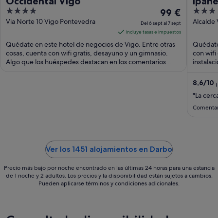
Occidental Vigo
Ipan
4
El
3
99 €
out
precio
out
Via Norte 10 Vigo Pontevedra
Alcalde 
Del 6 sept al 7 sept
33 Vigo
of
es
of
incluye tasas e impuestos
5
de
5
Quédate en este hotel de negocios de Vigo. Entre otras
Quédate 
99 €
cosas, cuenta con wifi gratis, desayuno y un gimnasio.
con wifi
Algo que los huéspedes destacan en los comentarios ...
por
instalac
noche
del
8,6
/
10
¡
6
"La cerc
sept
Comentar
al
7
sept
Ver los 1451 alojamientos en Darbo
Precio más bajo por noche encontrado en las últimas 24 horas para una estancia
de 1 noche y 2 adultos. Los precios y la disponibilidad están sujetos a cambios.
Pueden aplicarse términos y condiciones adicionales.