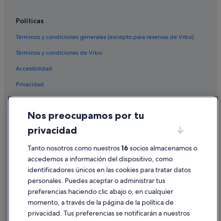
Casas de huéspedes en Cangas
Políticas
O Hío hoteles
Apartoteles en Aldán
Términos y condiciones generales (excepto para reservas de Vrbo)
Vigo hoteles
Términos y condiciones de Vrbo
Pensiones en O Hío
Accesibilidad
B&B en Nerga
Privacidad
Paradores hoteles en Nerga
Cookies
Casas rurales en Cangas
Nos preocupamos por tu
Condiciones de uso
Hoteles con todo incluido en Cangas
privacidad
Información legal/contacto
Hoteles cerca de Playa de Areamilla
Tanto nosotros como nuestros
16
socios almacenamos o
Pautas sobre el contenido y cómo denunciar contenido
accedemos a información del dispositivo, como
identificadores únicos en las cookies para tratar datos
Ayuda
personales. Puedes aceptar o administrar tus
Ayuda
preferencias haciendo clic abajo o, en cualquier
momento, a través de la página de la política de
Cancelar un vuelo
privacidad. Tus preferencias se notificarán a nuestros
Cancelar una reserva de hotel o de un alquiler vacacional