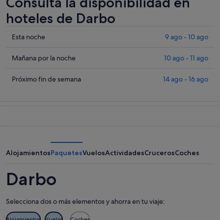
Consulta la disponibilidad en
hoteles de Darbo
Comprueba
Esta noche
9 ago - 10 ago
los
precios
Comprueba
Mañana por la noche
10 ago - 11 ago
en
los
Darbo
precios
Comprueba
Próximo fin de semana
14 ago - 16 ago
para
en
los
esta
Darbo
precios
noche,
para
en
9
mañana
Darbo
ago
por
para
-
la
el
10
noche,
próximo
Alojamientos
Paquetes
Vuelos
Actividades
Cruceros
Coches
ago
10
fin
ago
de
Darbo
-
semana,
11
14
Selecciona dos o más elementos y ahorra en tu viaje:
ago
ago
-
Alojamientos
Vuelos
Coches