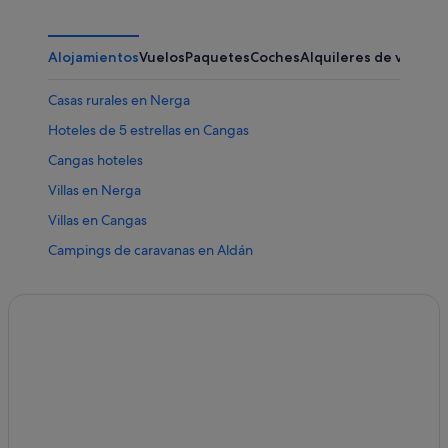
Alojamientos
Vuelos
Paquetes
Coches
Alquileres de vacaci
Casas rurales en Nerga
Hoteles de 5 estrellas en Cangas
Cangas hoteles
Villas en Nerga
Villas en Cangas
Campings de caravanas en Aldán
Apartoteles en Cangas
Cabañas en Nerga
Pensiones en Cangas
Castillos en Aldán
Villas en O Hío
Albergues en Aldán