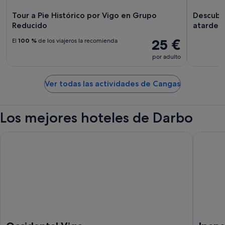
Tour a Pie Histórico por Vigo en Grupo
Descubre
Reducido
atardec
25 €
El
100 %
de los viajeros la recomienda
por adulto
Ver todas las actividades de Cangas
Los mejores hoteles de Darbo
Occidental Vigo
Ipanema 