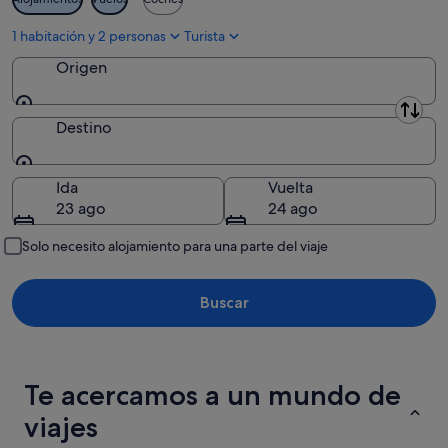
16
ago
1 habitación y 2 personas
Turista
Origen
Origen
Destino
Destino
Ida
Vuelta
23 ago
24 ago
Solo necesito alojamiento para una parte del viaje
Buscar
Te acercamos a un mundo de
viajes