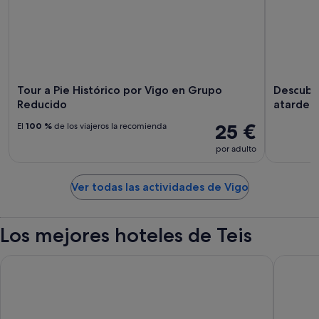
Tour a Pie Histórico por Vigo en Grupo
Descubre
Reducido
atardec
25 €
El
100 %
de los viajeros la recomienda
por adulto
Ver todas las actividades de Vigo
Los mejores hoteles de Teis
Occidental Vigo
Hotel Ze