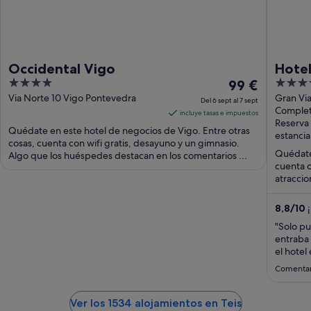
Occidental Vigo
Hotel
4
El
4
99 €
out
precio
out
Via Norte 10 Vigo Pontevedra
Gran Via
Del 6 sept al 7 sept
Complet
of
es
of
incluye tasas e impuestos
Reserva 
5
de
5
Quédate en este hotel de negocios de Vigo. Entre otras
estancia
99 €
cosas, cuenta con wifi gratis, desayuno y un gimnasio.
Quédate 
Algo que los huéspedes destacan en los comentarios ...
por
cuenta c
noche
atraccio
del
6
8,8
/
10
¡
sept
"Solo pu
al
entraba 
7
el hotel
sept
cómodame
Comentari
limpieza
chica y h
Ver los 1534 alojamientos en Teis