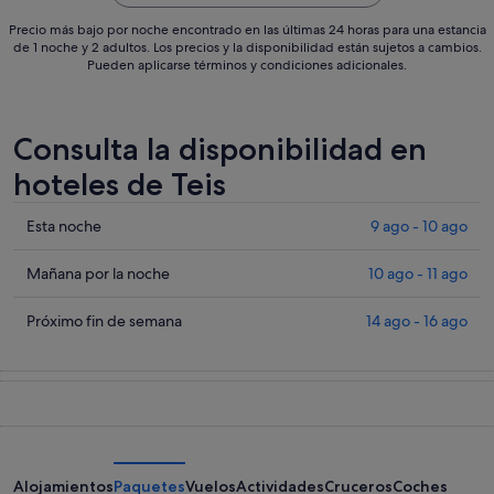
Precio más bajo por noche encontrado en las últimas 24 horas para una estancia
de 1 noche y 2 adultos. Los precios y la disponibilidad están sujetos a cambios.
Pueden aplicarse términos y condiciones adicionales.
Consulta la disponibilidad en
hoteles de Teis
Comprueba
Esta noche
9 ago - 10 ago
los
precios
Comprueba
Mañana por la noche
10 ago - 11 ago
en
los
Teis
precios
Comprueba
Próximo fin de semana
14 ago - 16 ago
para
en
los
esta
Teis
precios
noche,
para
en
9
mañana
Teis
ago
por
para
-
la
el
10
noche,
próximo
Alojamientos
Paquetes
Vuelos
Actividades
Cruceros
Coches