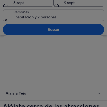
8 sept
9 sept
Personas
1 habitación y 2 personas
Un atardecer sobre un mar tranquilo c
Buscar
Ver mapa
Viaja a Teis
Alójate cerca de las atracciones