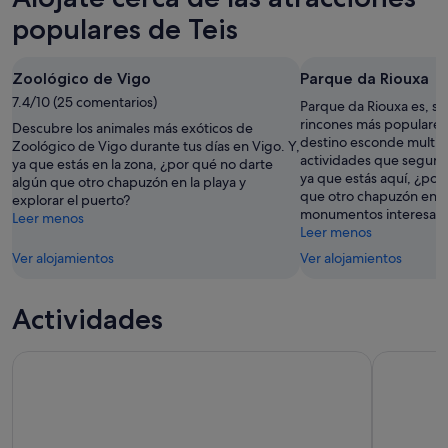
populares de Teis
Zoológico de Vigo
Parque da Riouxa
7.4/10 (25 comentarios)
Parque da Riouxa es, si
rincones más populares
Descubre los animales más exóticos de
destino esconde multit
Zoológico de Vigo durante tus días en Vigo. Y,
actividades que seguro
ya que estás en la zona, ¿por qué no darte
ya que estás aquí, ¿por
algún que otro chapuzón en la playa y
que otro chapuzón en la
explorar el puerto?
monumentos interesan
Leer menos
Leer menos
Ver alojamientos
Ver alojamientos
Actividades
Tour a Pie Histórico por Vigo en Grupo Reducido
Descubre e