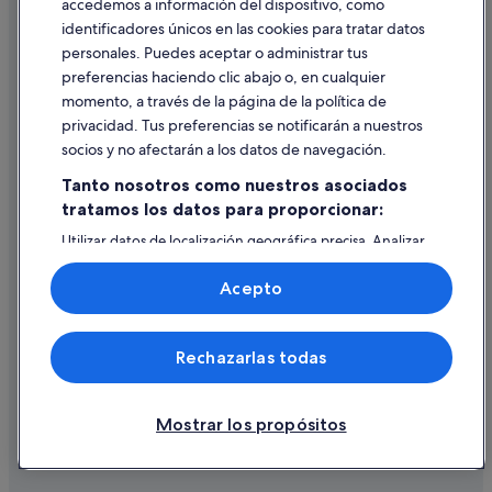
accedemos a información del dispositivo, como
identificadores únicos en las cookies para tratar datos
Ayuda
personales. Puedes aceptar o administrar tus
Ayuda
preferencias haciendo clic abajo o, en cualquier
momento, a través de la página de la política de
Cancelar un vuelo
privacidad. Tus preferencias se notificarán a nuestros
Cancelar una reserva de hotel o de un alquiler vacacional
socios y no afectarán a los datos de navegación.
Plazos de reembolso
Tanto nosotros como nuestros asociados
tratamos los datos para proporcionar:
Utilizar un cupón de Expedia
Utilizar datos de localización geográfica precisa. Analizar
Documentos para viajes internacionales
activamente las características del dispositivo para su
identificación. Almacenar la información en un dispositivo
Acepto
y/o acceder a ella. Publicidad y contenido personalizados,
medición de publicidad y contenido, investigación de
audiencia y desarrollo de servicios.
© 2026 Expedia, Inc., una empresa de Expedia Group. Todos los
Rechazarlas todas
Lista de asociados (proveedores)
derechos reservados. Expedia y el logotipo de Expedia son marcas
comerciales o marcas comerciales registradas de Expedia, Inc.
Vacationspot, S.L., Agencia de Viajes, I-AV-0000631.3.
Mostrar los propósitos