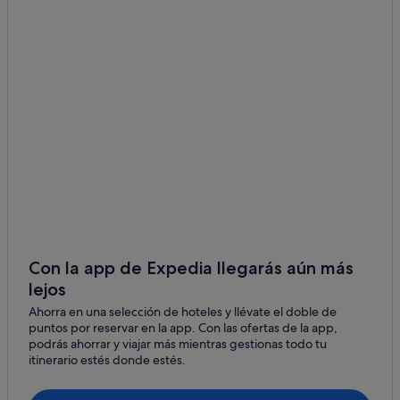
Hoteles en la playa en Vigo
Hotusa hoteles en Vigo
Campings de caravanas en Vigo
Pensiones en Estación de tren de Vigo-Urzáiz
Residences en Estación de tren de Vigo-Guixar
Hoteles con bar en Casco antiguo
Paradores hoteles en Vigo
Vigo hoteles
Cabañas en Vigo
Hoteles cerca de Santuario de Nuestra Señora de la Guía
Con la app de Expedia llegarás aún más
lejos
Hoteles con wifi en Vigo
Ahorra en una selección de hoteles y llévate el doble de
Hoteles con bar en Vigo
puntos por reservar en la app. Con las ofertas de la app,
Hoteles cerca de Museo de Arte Contemporáneo
podrás ahorrar y viajar más mientras gestionas todo tu
itinerario estés donde estés.
Condominios en Estación de tren de Vigo-Guixar
Hoteles cerca de Vigo