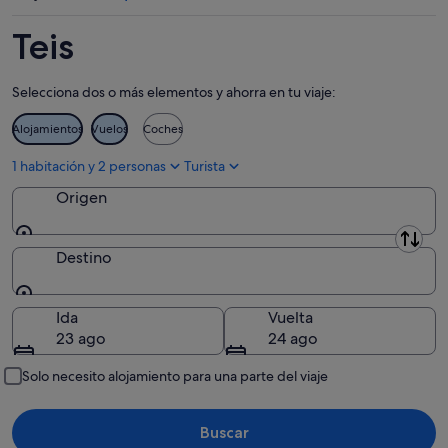
ago
10
fin
ago
de
Teis
-
semana,
11
14
Selecciona dos o más elementos y ahorra en tu viaje:
ago
ago
-
Alojamientos
Vuelos
Coches
16
ago
1 habitación y 2 personas
Turista
Origen
Origen
Destino
Destino
Ida
Vuelta
23 ago
24 ago
Solo necesito alojamiento para una parte del viaje
Buscar