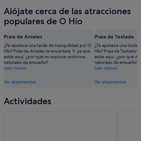
para
O
precios
Alójate cerca de las atracciones
esta
Hío
en
noche,
para
O
populares de O Hío
8
mañana
Hío
ago
por
para
Praia de Arneles
Praia da Testada
-
la
el
9
noche,
próximo
¿Te apetece una tarde de tranquilidad por O
¿Te apetece una tarde 
ago
9
Hío? Praia de Arneles te encantará. Y, ya que
fin
Hío? Praia da Testada te
estás aquí, ¿por qué no explorar entornos
estás aquí, ¿por qué no
ago
de
naturales de ensueño?
naturales de ensueño?
-
semana,
Leer menos
Leer menos
10
14
ago
ago
Ver alojamientos
Ver alojamientos
-
16
ago
Actividades
Tour a Pie Histórico por Vigo en Grupo Reducido
Descubre e