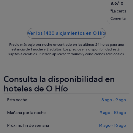
sept
8,6
/
10
¡Exce
al
"La cercanía
7
Comentario d
sept
Ver los 1430 alojamientos en O Hío
Precio más bajo por noche encontrado en las últimas 24 horas para una
estancia de 1 noche y 2 adultos. Los precios y la disponibilidad están
sujetos a cambios. Pueden aplicarse términos y condiciones adicionales.
Consulta la disponibilidad en
hoteles de O Hío
Comprueba
Esta noche
8 ago - 9 ago
los
precios
Comprueba
Mañana por la noche
9 ago - 10 ago
en
los
O
precios
Comprueba
Próximo fin de semana
14 ago - 16 ago
Hío
en
los