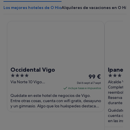
Los mejores hoteles de O Hío
Alquileres de vacaciones en O Hío
Occidental Vigo
Ipanema Hot
Occidental Vigo
Ipanema
4
El
3
99 €
out
precio
out
Via Norte 10 Vigo
Alcalde Váz
Del 6 sept al 7 sept
Pontevedra
Street, 31-3
Completam
of
es
of
incluye tasas e impuestos
reembolsab
5
de
5
Quédate en este hotel de negocios de Vigo.
Reserva aho
99 €
Entre otras cosas, cuenta con wifi gratis, desayuno
durante la e
y un gimnasio. Algo que los huéspedes destacan
por
Quédate en e
en los comentarios ...
noche
cuenta con 
del
en las instal
6
populares ..