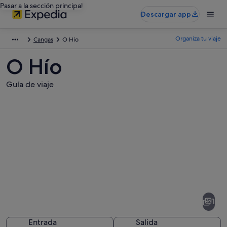
Pasar a la sección principal
Descargar app
Organiza tu viaje
Cangas
O Hío
O Hío
Guía de viaje
Fotos
de
O
1
Hío
Entrada
Salida