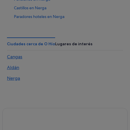
Castillos en Nerga
Paradores hoteles en Nerga
Islas Cíes hoteles
Hoteles con spa en Aldán
Alojamientos agroturísticos en Nerga
Ciudades cerca de O Hío
Lugares de interés
Villas en O Hío
Cangas
Hoteles de 5 estrellas en Aldán
Aldán
Paradores hoteles en Aldán
Hoteles de 4 estrellas en Cangas
Nerga
B&B en O Hío
Apartamentos en Aldán
Hoteles de 3 estrellas en Nerga
Casas rurales en Nerga
Cabañas en Nerga
O Hío hoteles