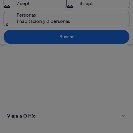
7 sept
8 sept
Personas
1 habitación y 2 personas
Un monumento histórico con una estatu
Buscar
Ver mapa
Viaja a O Hío