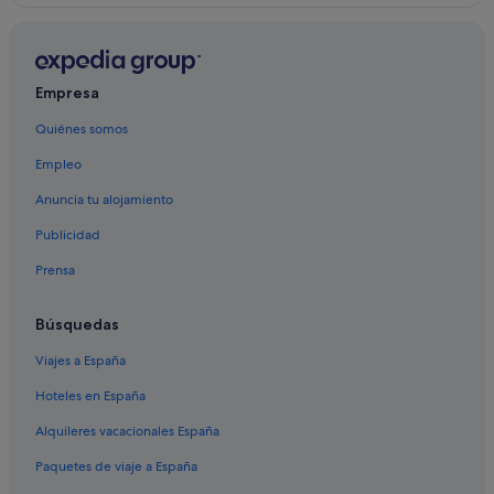
Campings de caravanas en O Hío
Hoteles de 5 estrellas en Nerga
Apartoteles en Aldán
Empresa
Pensiones en Aldán
Quiénes somos
Cabañas en Aldán
Empleo
Cabañas en O Hío
Campings de caravanas en Aldán
Anuncia tu alojamiento
Casas privadas de vacaciones en Aldán
Publicidad
Castillos en Aldán
Prensa
Casas de campo en O Hío
Búsquedas
Hoteles de 4 estrellas en Aldán
Viajes a España
Vigo hoteles
Hoteles en España
Hoteles que aceptan mascotas en Cangas
Casas de huéspedes en Aldán
Alquileres vacacionales España
Casas rurales en Aldán
Paquetes de viaje a España