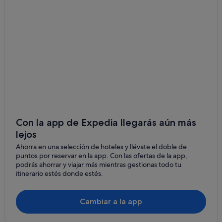
B&B en Aldán
Hoteles de 5 estrellas en Cangas
Campings de caravanas en Nerga
Aldán hoteles
Hoteles de 5 estrellas en O Hío
Chalets en Aldán
Condominios en Aldán
Condominios en Nerga
Con la app de Expedia llegarás aún más
lejos
Nerga hoteles
Ahorra en una selección de hoteles y llévate el doble de
Chalets en Nerga
puntos por reservar en la app. Con las ofertas de la app,
Apartamentos en Cangas
podrás ahorrar y viajar más mientras gestionas todo tu
itinerario estés donde estés.
Villas en Aldán
Residences en O Hío
Cambiar a la app
Apartamentos en Nerga