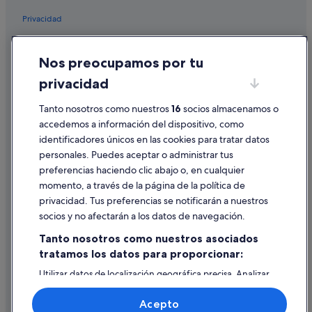
Hoteles en la playa en Ribeira
Privacidad
Illa de Arousa hoteles
Cookies
Hoteles para familias en Illa de Arousa
Nos preocupamos por tu
Condiciones de uso
Hoteles de 5 estrellas en Ribeira
privacidad
Información legal/contacto
Palmeira hoteles
Tanto nosotros como nuestros
16
socios almacenamos o
Pautas sobre el contenido y cómo denunciar contenido
Pensiones en O Grove
accedemos a información del dispositivo, como
Hoteles de aventura en Illa de Arousa
identificadores únicos en las cookies para tratar datos
Ayuda
personales. Puedes aceptar o administrar tus
Alojamientos agroturísticos en Ribeira
Ayuda
preferencias haciendo clic abajo o, en cualquier
Hoteles cerca de Mirador O Con Do Forno
momento, a través de la página de la política de
Cancelar un vuelo
Chalets en O Grove
privacidad. Tus preferencias se notificarán a nuestros
Cancelar una reserva de hotel o de un alquiler vacacional
socios y no afectarán a los datos de navegación.
Independent hoteles en O Grove
Plazos de reembolso
Tanto nosotros como nuestros asociados
Condominios en Ribeira
tratamos los datos para proporcionar:
Utilizar un cupón de Expedia
Condominios en Illa de Arousa
Utilizar datos de localización geográfica precisa. Analizar
Documentos para viajes internacionales
Villas en Illa de Arousa
activamente las características del dispositivo para su
identificación. Almacenar la información en un dispositivo
Casas privadas de vacaciones en Ribeira
Acepto
y/o acceder a ella. Publicidad y contenido personalizados,