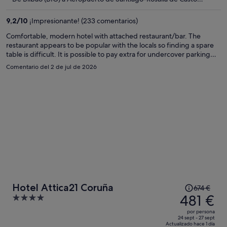
es
(SCQ)
de
9,2
/
10
¡Impresionante! (233 comentarios)
453 €
por
Comfortable, modern hotel with attached restaurant/bar. The
restaurant appears to be popular with the locals so finding a spare
persona
table is difficult. It is possible to pay extra for undercover parking
but it isn't really necessary as there is lots of free parking on the
Comentario del 2 de jul de 2026
street.
El
Hotel Attica21 Coruña
674 €
precio
481 €
4
era
out
por persona
de
of
24 sept - 27 sept
Actualizado hace 1 día