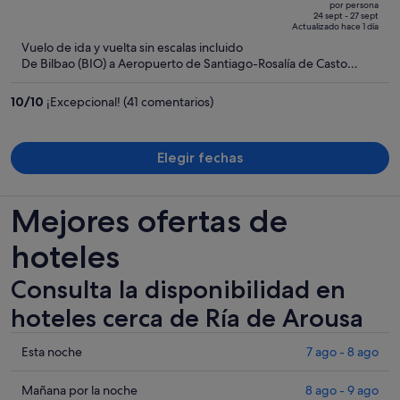
out
por persona
de
of
24 sept - 27 sept
Actualizado hace 1 día
607 €,
5
Vuelo de ida y vuelta sin escalas incluido
ahora
De Bilbao (BIO) a Aeropuerto de Santiago-Rosalía de Casto
es
(SCQ)
de
10
/
10
¡Excepcional! (41 comentarios)
521 €
por
persona
Elegir fechas
Mejores ofertas de
hoteles
Consulta la disponibilidad en
hoteles cerca de Ría de Arousa
Comprueba
Esta noche
7 ago - 8 ago
los
precios
Comprueba
Mañana por la noche
8 ago - 9 ago