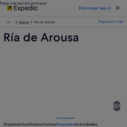
Pasar a la sección principal
Descargar app
Organiza tu viaje
Galicia
Ría de Arousa
Ría de Arousa
Fotos
de
Ría
1
de
Arousa
Alojamientos
Vuelos
Coches
Paquetes
Actividades