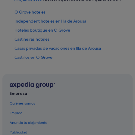
O Grove hoteles
Independent hoteles en Illa de Arousa
Hoteles boutique en O Grove
Castiñeiras hoteles
Casas privadas de vacaciones en Illa de Arousa
Castillos en O Grove
Hoteles cerca de Playa Área Grande
Pensiones en Illa de Arousa
Cabañas en Palmeira
Moteles en Ribeira
Empresa
Hoteles cerca de Parque Natural de Carreirón
Quiénes somos
Rusticae hoteles en O Grove
Empleo
Casas privadas de vacaciones en Palmeira
Anuncia tu alojamiento
Hoteles con todo incluido en O Grove
Publicidad