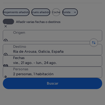
Alojamiento añadido
Vuelo añadido
Coche
Turista
Una iglesia de ladrillo histórico con 
Añadir varias fechas o destinos
Origen
Destino
Ría de Arousa, Galicia, España
Fechas
vie., 21 ago. - lun., 24 ago.
Personas
2 personas, 1 habitación
Buscar
Ver mapa