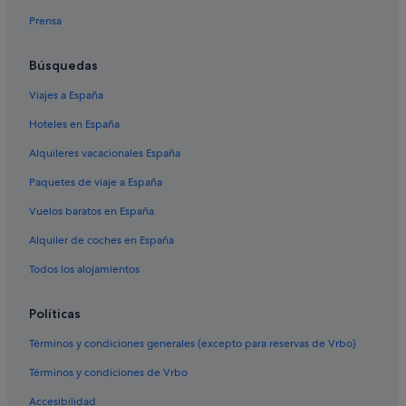
Pensiones en Ribeira
Prensa
Hoteles de 5 estrellas en Illa de Arousa
Residences en Illa de Arousa
Búsquedas
Paradores hoteles en Illa de Arousa
Viajes a España
Hoteles de 4 estrellas en Ribeira
Hoteles en España
Casas de campo en Palmeira
Alquileres vacacionales España
Albergues en Ribeira
Paquetes de viaje a España
Chalets en Ribeira
Vuelos baratos en España
Hoteles de 3 estrellas en Ribeira
Alquiler de coches en España
Paradores hoteles en Palmeira
Todos los alojamientos
Hoteles para bodas en Palmeira
Casas de campo en Ribeira
Políticas
Apartamentos en Palmeira
Términos y condiciones generales (excepto para reservas de Vrbo)
Hoteles cerca de Museo de la Salazón de Moreiras
Términos y condiciones de Vrbo
Chalets en Palmeira
Accesibilidad