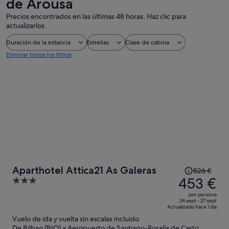
de Arousa
Precios encontrados en las últimas 48 horas. Haz clic para
actualizarlos.
Duración de la estancia
Estrellas
Clase de cabina
Eliminar todos los filtros
El
Aparthotel Attica21 As Galeras
526 €
precio
453 €
3
era
out
por persona
de
of
24 sept - 27 sept
Actualizado hace 1 día
526 €,
5
Vuelo de ida y vuelta sin escalas incluido
ahora
De Bilbao (BIO) a Aeropuerto de Santiago-Rosalía de Casto