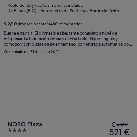
674 €,
5
Vuelo de ida y vuelta sin escalas incluido
ahora
De Bilbao (BIO) a Aeropuerto de Santiago-Rosalía de Casto
es
(SCQ)
de
9,2
/
10
¡Impresionante! (480 comentarios)
481 €
por
Buena estancia. El gimnasio es bastante completo a nivel de
máquinas. La habitación limpia y confortable. El parking muy
persona
cómodo y con plazas de buen tamaño, con entrada automática por
matrícula. ¡Para repetir!
Comentario del 31 de jul de 2026
El
NORO Plaza
607 €
precio
521 €
4
era