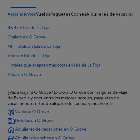
Alojamientos
Vuelos
Paquetes
Coches
Alquileres de vacaciones
B&B en Isla de La Toja
Chalets en O Grove
Nh Hotels en Isla de La Toja
Villas en Isla de La Toja
Hoteles que aceptan mascotas en Isla de La Toja
Villas en O Grove
Hoteles de golf en O Grove
¿Vas a viajar a O Grove? Explora O Grove con las guías de viaje
Hoteles con spa en O Grove
de Expedia y encuentra los mejores hoteles, paquetes de
Hoteles con piscina en O Grove
vacaciones, ofertas de alquiler de coches y mucho más.
Vuelos a O Grove
Moteles en O Grove
Hoteles en O Grove
Hoteles en la playa en O Grove
Alquileres de vacaciones en O Grove
Hoteles cerca de Illa da Toxa Pequena
Alquiler de coches en O Grove