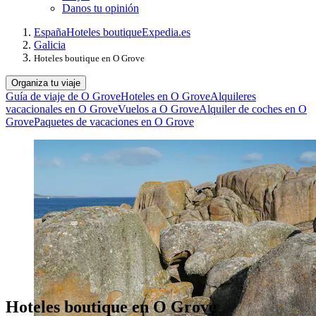
Danos tu opinión
España
Hoteles boutique
Expedia.es
Galicia
Hoteles boutique en O Grove
Organiza tu viaje
Guía de viaje de O Grove
Hoteles en O Grove
Alquileres
vacacionales en O Grove
Vuelos a O Grove
Alquiler de coches en O
Grove
Paquetes de vacaciones en O Grove
Hoteles boutique en O Grove