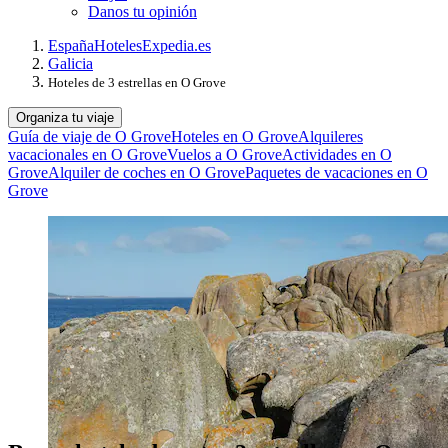
Danos tu opinión
España
Hoteles
Expedia.es
Galicia
Hoteles de 3 estrellas en O Grove
Organiza tu viaje
Guía de viaje de O Grove
Hoteles en O Grove
Alquileres
vacacionales en O Grove
Vuelos a O Grove
Actividades en O
Grove
Alquiler de coches en O Grove
Paquetes de vacaciones en O
Grove