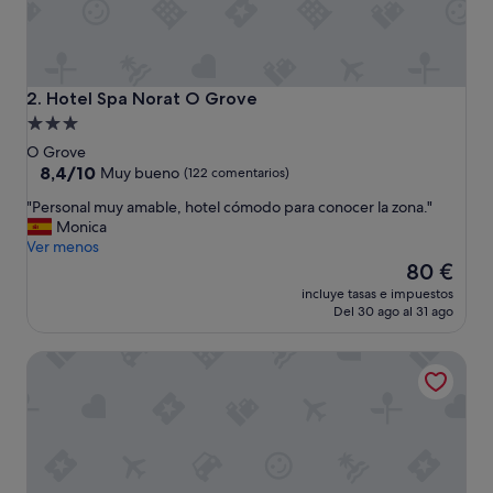
Hotel Spa Norat O Grove
2. Hotel Spa Norat O Grove
Alojamiento
de
O Grove
3.0 estrellas
8.4
8,4/10
Muy bueno
(122 comentarios)
sobre
"
"Personal muy amable, hotel cómodo para conocer la zona."
10,
P
Monica
Muy
e
Ver menos
bueno,
r
El
80 €
(122 comentarios)
s
precio
incluye tasas e impuestos
o
actual
Del 30 ago al 31 ago
n
es
a
de
Hotel Maruxia
l
80 €
m
u
y
a
m
a