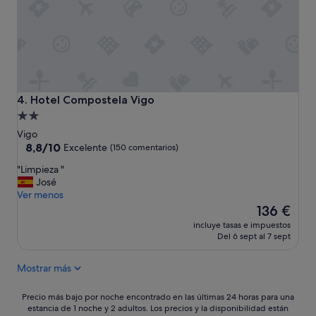
b
r
u
l
e
a
n
z
a
o
.
n
H
a
a
.
Hotel Compostela Vigo
4. Hotel Compostela Vigo
b
"
Alojamiento
i
de
t
Vigo
a
2.0 estrellas
8.8
8,8/10
Excelente
(150 comentarios)
c
sobre
"
"Limpieza "
i
10,
L
José
o
Excelente,
i
Ver menos
n
(150 comentarios)
m
El
e
136 €
p
precio
s
incluye tasas e impuestos
i
actual
u
Del 6 sept al 7 sept
e
es
n
z
de
p
Mostrar más
a
136 €
o
"
c
Precio
o
Precio más bajo por noche encontrado en las últimas 24 horas para una
estancia de 1 noche y 2 adultos. Los precios y la disponibilidad están
más
a