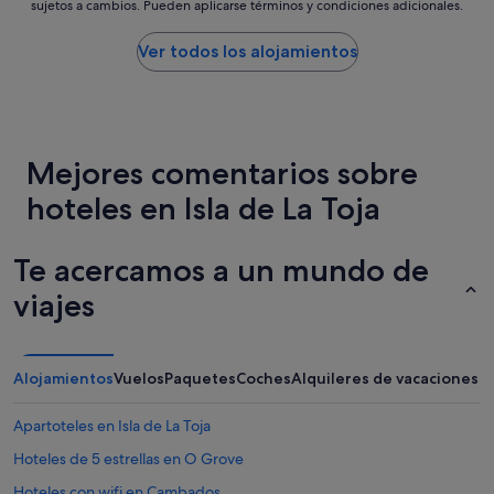
sujetos a cambios. Pueden aplicarse términos y condiciones adicionales.
bajo
n
por
t
noche
i
Ver todos los alojamientos
encontrado
g
en
u
las
a
últimas
s
24 horas
p
Mejores comentarios sobre
para
e
una
r
hoteles en Isla de La Toja
estancia
o
de
e
1 noche
s
Te acercamos a un mundo de
y
c
2 adultos.
ó
viajes
Los
m
precios
o
y
d
la
o
Alojamientos
Vuelos
Paquetes
Coches
Alquileres de vacaciones
disponibilidad
.
están
Q
Apartoteles en Isla de La Toja
sujetos
u
a
i
Hoteles de 5 estrellas en O Grove
cambios.
z
Pueden
á
Hoteles con wifi en Cambados