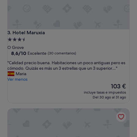
b
l
e
,
h
o
Hotel Maruxia
3. Hotel Maruxia
t
Alojamiento
e
de
l
O Grove
c
3.5 estrellas
8.6
8,6/10
Excelente
(30 comentarios)
ó
sobre
"
"Calidad precio buena. Habitaciones un poco antiguas pero es
m
10,
C
cómodo. Quizás es más un 3 estrellas que un 3 superior…"
o
Excelente,
a
Maria
d
(30 comentarios)
l
Ver menos
o
i
El
p
103 €
d
precio
a
incluye tasas e impuestos
a
actual
r
Del 30 ago al 31 ago
d
es
a
p
de
c
Hotel Compostela Vigo
r
103 €
o
e
n
c
o
i
c
o
e