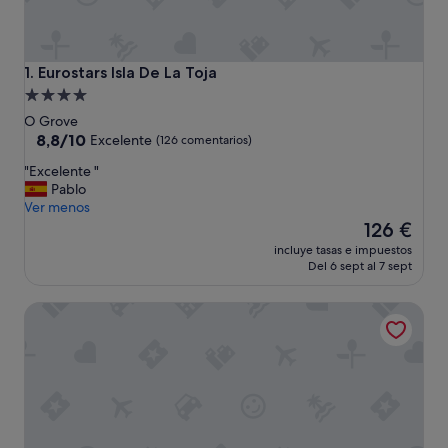
Eurostars Isla De La Toja
1. Eurostars Isla De La Toja
Alojamiento
de
O Grove
4.0 estrellas
8.8
8,8/10
Excelente
(126 comentarios)
sobre
"
"Excelente "
10,
E
Pablo
Excelente,
x
Ver menos
(126 comentarios)
c
El
126 €
e
precio
incluye tasas e impuestos
l
actual
Del 6 sept al 7 sept
e
es
n
de
Hotel Spa Norat O Grove
t
126 €
e
"