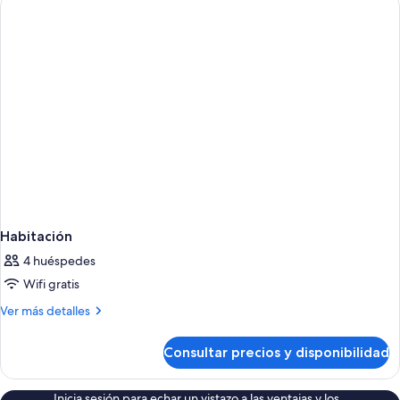
Habitación
4 huéspedes
Wifi gratis
Más
Ver más detalles
detalles
de
Consultar precios y disponibilidad
Habitación
Inicia sesión para echar un vistazo a las ventajas y los