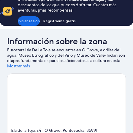
descuentos de los que puedes disfrutar. Cuantas más
aventuras, ¡más recompensas!
Iniciar sesión
Registrarme gratis
Información sobre la zona
Eurostars Isla De La Toja se encuentra en O Grove, a orillas del
agua. Museo Etnográfico y del Vino y Museo de Valle-Inclán son
etapas fundamentales para los aficionados a la cultura en esta
región, donde también puedes acercarte a Paseo Marítimo y
Mostrar más
Puerto deportivo Pedras Negras si buscas unas vacaciones
activas. Acuario do Grove y Karting Paris Dakart Sanxenxo
también merecen la pena. Descubre todas las actividades
acuáticas que podrás hacer en la zona, como kayak,
submarinismo o esnórquel; además, tendrás ocasión de
disfrutar de la naturaleza al aire libre con opciones como las rutas
a pie o en bicicleta.
Ver guía de viaje de O Grove
Isla de la Toja, s/n, O Grove, Pontevedra, 36991