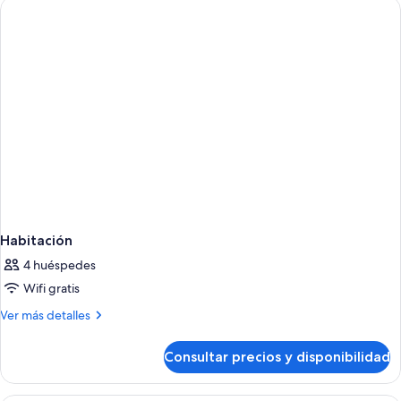
Habitación
4 huéspedes
Wifi gratis
Más
Ver más detalles
detalles
de
Consultar precios y disponibilidad
Habitación