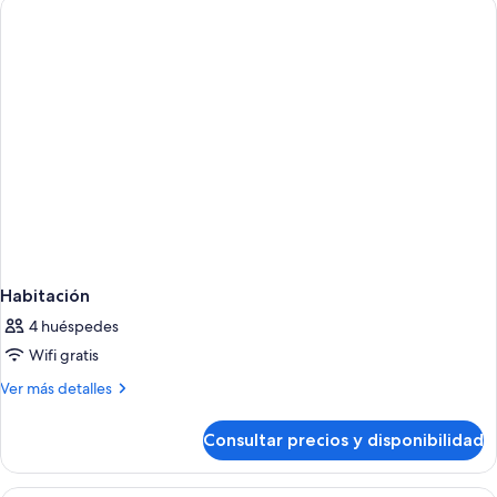
Habitación
4 huéspedes
Wifi gratis
Más
Ver más detalles
detalles
de
Consultar precios y disponibilidad
Habitación