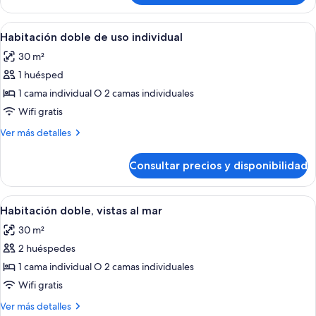
doble
Abrir
Habitación de hotel con una cama grande
7
Habitación doble de uso individual
todas
30 m²
las
1 huésped
fotos
de
1 cama individual O 2 camas individuales
Habitación
Wifi gratis
doble
Más
Ver más detalles
de
detalles
uso
de
Consultar precios y disponibilidad
Habitación
individual
doble
de
Abrir
Habitación de hotel con dos camas, un e
9
uso
Habitación doble, vistas al mar
todas
individual
30 m²
las
2 huéspedes
fotos
de
1 cama individual O 2 camas individuales
Habitación
Wifi gratis
doble,
Más
Ver más detalles