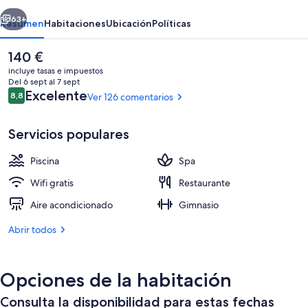
La
erior
Siguiente
Toja
63+
Resumen
Habitaciones
Ubicación
Políticas
El
140 €
precio
incluye tasas e impuestos
actual
Del 6 sept al 7 sept
es
Comentarios
Excelente
8,8
Ver 126 comentarios
8,8 de 10
de
140 €
Servicios populares
Piscina
Spa
Salas de tratamientos para parejas, s
Wifi gratis
Restaurante
Aire acondicionado
Gimnasio
Abrir todos
Opciones de la habitación
Consulta la disponibilidad para estas fechas