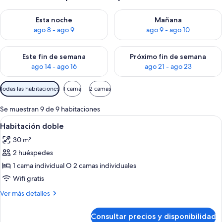
Consulta la disponibilidad para esta noche, ago 8 - ago 9
Consulta la disponibilidad pa
Esta noche
Mañana
ago 8 - ago 9
ago 9 - ago 10
Consulta la disponibilidad para este fin de semana, ago 14 - a
Consulta la disponibilidad par
Este fin de semana
Próximo fin de semana
ago 14 - ago 16
ago 21 - ago 23
Filtros
Todas las habitaciones
1 cama
2 camas
disponibles
para
Se muestran 9 de 9 habitaciones
las
Abrir
Habitación de hotel con una cama grande
7
Habitación doble
habitaciones
todas
30 m²
las
2 huéspedes
fotos
de
1 cama individual O 2 camas individuales
Habitación
Wifi gratis
doble
Más
Ver más detalles
detalles
de
Consultar precios y disponibilidad
Habitación