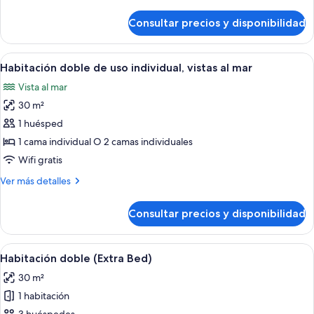
vistas
detalles
al
de
Consultar precios y disponibilidad
Habitación
mar
doble,
vistas
Abrir
Habitación de hotel con dos camas, un e
9
al
Habitación doble de uso individual, vistas al mar
todas
mar
Vista al mar
las
30 m²
fotos
de
1 huésped
Habitación
1 cama individual O 2 camas individuales
doble
Wifi gratis
de
Más
Ver más detalles
uso
detalles
individual,
de
Consultar precios y disponibilidad
Habitación
vistas
doble
al
de
Abrir
Habitación de hotel con una cama grande
mar
7
uso
Habitación doble (Extra Bed)
todas
individual,
30 m²
vistas
las
al
1 habitación
fotos
mar