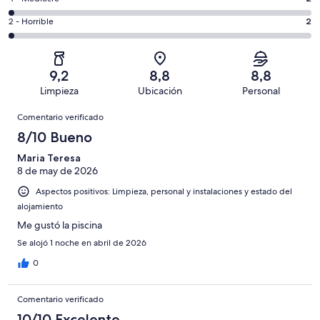
de
de
total
comentarios
126
un
2
2 - Horrible
2
de
de
con
total
comentarios
126
un
una
de
de
con
total
puntuación
126
un
una
de
9,2
8,8
8,8
de
con
total
puntuación
126
Limpieza
Ubicación
Personal
10
una
de
de
con
Comentarios
-
puntuación
126
8
Comentario verificado
una
Excelente
de
con
-
puntuación
8/10 Bueno
6
una
Bueno
de
-
puntuación
Maria Teresa
4
Normal
8 de may de 2026
de
-
2
Aspectos positivos: Limpieza, personal y instalaciones y estado del
Mediocre
-
alojamiento
Horrible
Me gustó la piscina
Se alojó 1 noche en abril de 2026
0
Comentario verificado
10/10 Excelente