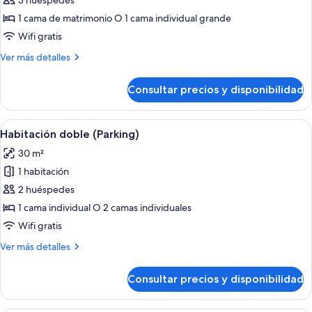
de
3 huéspedes
Habitación
1 cama de matrimonio O 1 cama individual grande
doble
Wifi gratis
(Extra
Más
Ver más detalles
Bed)
detalles
de
Consultar precios y disponibilidad
Habitación
doble
(Extra
Abrir
Habitación de hotel con una cama grande
4
Bed)
Habitación doble (Parking)
todas
30 m²
las
1 habitación
fotos
de
2 huéspedes
Habitación
1 cama individual O 2 camas individuales
doble
Wifi gratis
(Parking)
Más
Ver más detalles
detalles
de
Consultar precios y disponibilidad
Habitación
doble
(Parking)