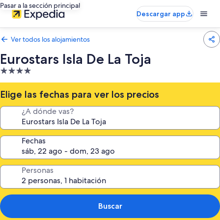
Pasar a la sección principal
Descargar app
Ver todos los alojamientos
Eurostars Isla De La Toja
Alojamiento
de
4.0 estrellas
Elige las fechas para ver los precios
¿A dónde vas?
Fechas
Personas
Buscar