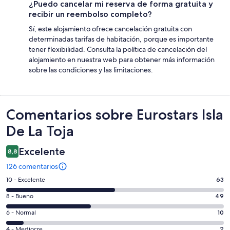
¿Puedo cancelar mi reserva de forma gratuita y
recibir un reembolso completo?
Sí, este alojamiento ofrece cancelación gratuita con
determinadas tarifas de habitación, porque es importante
tener flexibilidad. Consulta la política de cancelación del
alojamiento en nuestra web para obtener más información
sobre las condiciones y las limitaciones.
Comentarios
Comentarios sobre Eurostars Isla
De La Toja
Excelente
8,8
126 comentarios
63
10 - Excelente
63
comentarios
49
8 - Bueno
49
de
comentarios
un
10
6 - Normal
10
de
total
comentarios
un
2
4 - Mediocre
2