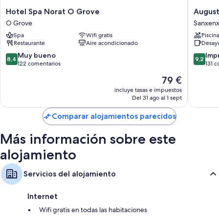
Hotel
Augusta
Hotel Spa Norat O Grove
August
Spa
Eco
O Grove
Sanxen
Norat
Wellnes
Spa
Wifi gratis
Piscin
O
Resort
Restaurante
Aire acondicionado
Desayu
Grove
Sanxen
O
8.4
9.2
Muy bueno
Imp
8,4
9,2
Grove
sobre
sobre
122 comentarios
131 
10,
10,
El
79 €
Muy
Impresi
precio
bueno,
131 come
incluye tasas e impuestos
actual
Del 31 ago al 1 sept
122 comentarios
es
de
Comparar alojamientos parecidos
79 €
Más información sobre este
alojamiento
Servicios del alojamiento
Internet
Wifi gratis en todas las habitaciones