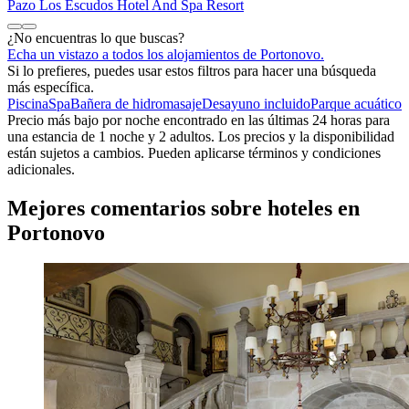
Pazo Los Escudos Hotel And Spa Resort
¿No encuentras lo que buscas?
Echa un vistazo a todos los alojamientos de Portonovo.
Si lo prefieres, puedes usar estos filtros para hacer una búsqueda
más específica.
Piscina
Spa
Bañera de hidromasaje
Desayuno incluido
Parque acuático
Precio más bajo por noche encontrado en las últimas 24 horas para
una estancia de 1 noche y 2 adultos. Los precios y la disponibilidad
están sujetos a cambios. Pueden aplicarse términos y condiciones
adicionales.
Mejores comentarios sobre hoteles en
Portonovo