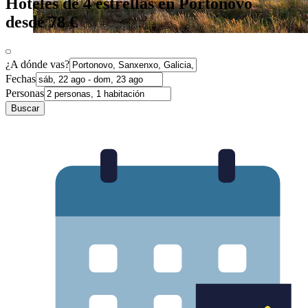
Hoteles de 4 estrellas en Portonovo
desde 78 €
¿A dónde vas?
Fechas
Personas
Buscar