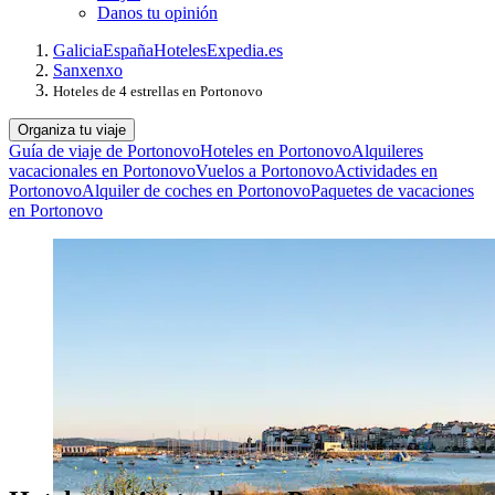
Danos tu opinión
Galicia
España
Hoteles
Expedia.es
Sanxenxo
Hoteles de 4 estrellas en Portonovo
Organiza tu viaje
Guía de viaje de Portonovo
Hoteles en Portonovo
Alquileres
vacacionales en Portonovo
Vuelos a Portonovo
Actividades en
Portonovo
Alquiler de coches en Portonovo
Paquetes de vacaciones
en Portonovo