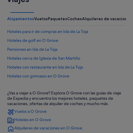
Alojamientos
Vuelos
Paquetes
Coches
Alquileres de vacaciones
Hoteles para ir de compras en Isla de La Toja
Hoteles de golf en O Grove
Pensiones en Isla de La Toja
Hoteles cerca de Iglesia de San Martiño
Hoteles con restaurante en Isla de La Toja
Hoteles con gimnasio en O Grove
Hoteles románticos en O Grove
¿Vas a viajar a O Grove? Explora O Grove con las guías de viaje
Campings de caravanas en O Grove
de Expedia y encuentra los mejores hoteles, paquetes de
Hoteles con todo incluido en O Grove
vacaciones, ofertas de alquiler de coches y mucho más.
Vuelos a O Grove
Hoteles que aceptan mascotas en Isla de La Toja
Hoteles en O Grove
Hoteles con gimnasio en Isla de La Toja
Alquileres de vacaciones en O Grove
Hoteles de 3 estrellas en Isla de La Toja